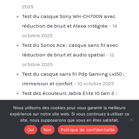
2025
Test du casque Sony WH-CH700N avec
réduction de bruit et Alexa intégrée
- 16
octobre 2025
Test du Sonos Ace : casque sans fil avec
réduction de bruit et audio spatial
- 12
octobre 2025
Test du casque sans fil Pdp Gaming Lvl50 :
immersion et confort
- 10 octobre 2025
Test des écouteurs Jabra Elite 10 Gen 2 :
expérience audio et autonomie bluffantes
- 7
Nous utilisons des cookies pour vous garantir la meilleure
octobre 2025
expérience sur notre site web. Si vous continuez à utiliser ce
site, nous supposerons que vous en êtes satisfait.
Test : jBL Tour One M3, le casque Bluetooth à
Oui
Non
Politique de confidentialité
réduction de bruit adaptative
- 29 septembre