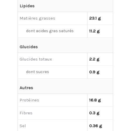
Lipides
Matières grasses
23.1 g
dont acides gras saturés
11.2 g
Glucides
Glucides totaux
2.2 g
dont sucres
0.9 g
Autres
Protéines
16.8 g
Fibres
0.3 g
Sel
0.36 g