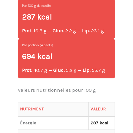
Par 100 g de recette
287 kcal
Prot.
16.8 g —
Gluc.
2.2 g —
Lip.
23.1 g
Par portion (4 parts)
694 kcal
Prot.
40.7 g —
Gluc.
5.2 g —
Lip.
55.7 g
Valeurs nutritionnelles pour 100 g
NUTRIMENT
VALEUR
Énergie
287 kcal