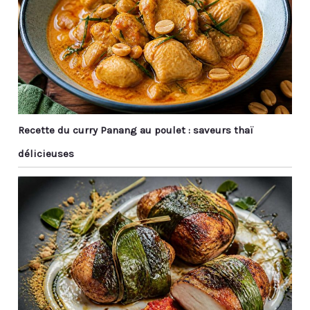
savon ou de les mettre
au lave-vaisselle pour un
nettoyage rapide Cadeau
Parfait: Avec son design
simple et sa qualité
premium, le service
d'assiettes WishDeco
est apprécié des amis
de tous âges. C'est le
Recette du curry Panang au poulet : saveurs thaï
cadeau idéal pour une
délicieuses
pendaison de
crémaillère, une fête,
Noël et autres
événements festifs