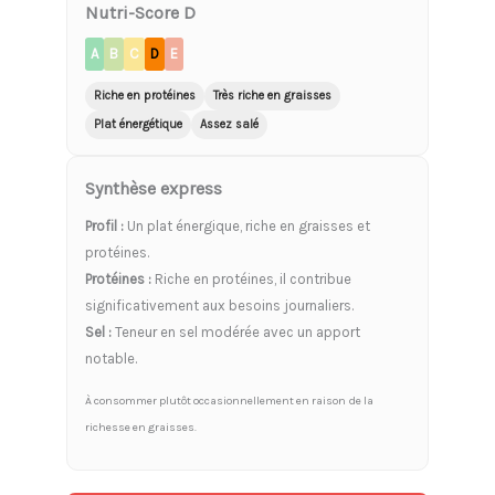
Nutri-Score D
A
B
C
D
E
Riche en protéines
Très riche en graisses
Plat énergétique
Assez salé
Synthèse express
Profil :
Un plat énergique, riche en graisses et
protéines.
Protéines :
Riche en protéines, il contribue
significativement aux besoins journaliers.
Sel :
Teneur en sel modérée avec un apport
notable.
À consommer plutôt occasionnellement en raison de la
richesse en graisses.