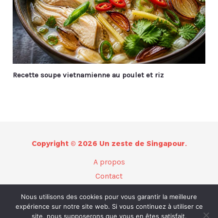
Recette soupe vietnamienne au poulet et riz
Copyright © 2026 Un zeste de Singapour.
A propos
Contact
Plan du site
Nous utilisons des cookies pour vous garantir la meilleure
Mentions légales
expérience sur notre site web. Si vous continuez à utiliser ce
site, nous supposerons que vous en êtes satisfait.