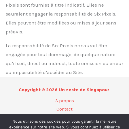
Pixels sont fournies à titre indicatif. Elles ne
sauraient engager la responsabilité de Six Pixels.
Elles peuvent être modifiées ou mises à jour sans
préavis.
La responsabilité de Six Pixels ne saurait être
engagée pour tout dommage, de quelque nature
qu’il soit, direct ou indirect, toute omission ou erreur
ou impossibilité d’accéder au Site.
Copyright © 2026 Un zeste de Singapour.
A propos
Contact
Plan du site
Nous utilisons des cookies pour vous garantir la meilleure
Mentions légales
expérience sur notre site web. Si vous continuez à utiliser ce