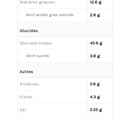
Matières grasses
12.6 g
dont acides gras saturés
2.6 g
Glucides
Glucides totaux
45.9 g
dont sucres
3.6 g
Autres
Protéines
5.6 g
Fibres
4.3 g
Sel
0.55 g