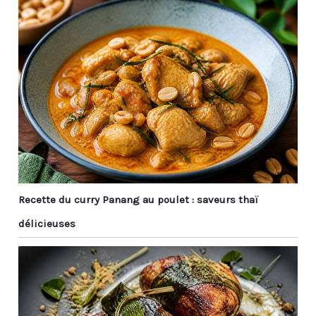
brûlerez pas la main
pour cuisiner. Mélanger
pendant la cuisson!
des soupes chaudes, du
BEAUTIFUL DESIGN &
café, préparer votre riz
UNIQUE WOOD GRAIN:
frit, des currys et
Design confortable avec
d'autres plats. Manger
des motifs de grains
des céréales, du riz, des
exquis. Le grain du bois
repas coréens ou
varie selon les années et
japonais.
les conditions de
croissance ont rendu
ces cuillères de table
faites à la main uniques.
CUILLÈRES À SOUPE
MULTIFONCTIONS: La
Recette du curry Panang au poulet : saveurs thaï
cuillère à soupe a la
délicieuses
taille idéale et parfaite
pour la cuisson. Remuer
des soupes chaudes, du
café, faire du riz frit, des
currys et d'autres plats.
Manger des céréales, du