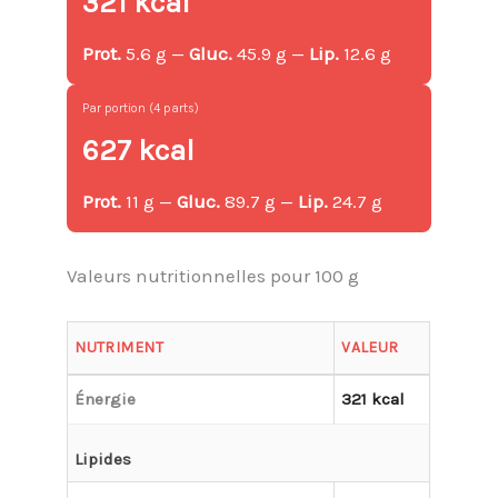
321 kcal
Prot.
5.6 g —
Gluc.
45.9 g —
Lip.
12.6 g
Par portion (4 parts)
627 kcal
Prot.
11 g —
Gluc.
89.7 g —
Lip.
24.7 g
Valeurs nutritionnelles pour 100 g
NUTRIMENT
VALEUR
Énergie
321 kcal
Lipides