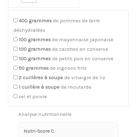
400
grammes
de pommes de terre
déshydratées
100
grammes
de mayonnaise japonaise
100
grammes
de carottes en conserve
100
grammes
de petits pois en conserve
50
grammes
de oignons frits
2
cuillères à soupe
de vinaigre de riz
1
cuillère à soupe
de moutarde
sel et poivre
Analyse nutritionnelle
Nutri-Score C