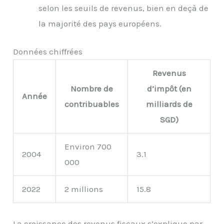
selon les seuils de revenus, bien en deçà de
la majorité des pays européens.
Données chiffrées
Revenus
Nombre de
d’impôt (en
Année
contribuables
milliards de
SGD)
Environ 700
2004
3.1
000
2022
2 millions
15.8
La croissance des revenus fiscaux s’explique par