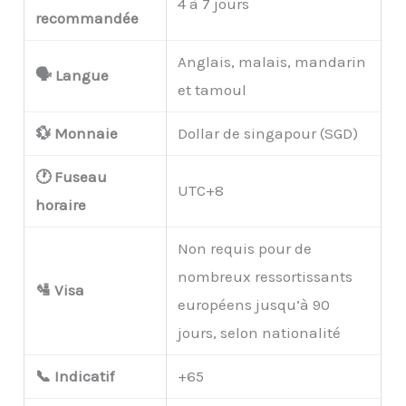
4 à 7 jours
recommandée
Anglais, malais, mandarin
🗣️ Langue
et tamoul
💱 Monnaie
Dollar de singapour (SGD)
🕐 Fuseau
UTC+8
horaire
Non requis pour de
nombreux ressortissants
🛂 Visa
européens jusqu’à 90
jours, selon nationalité
📞 Indicatif
+65