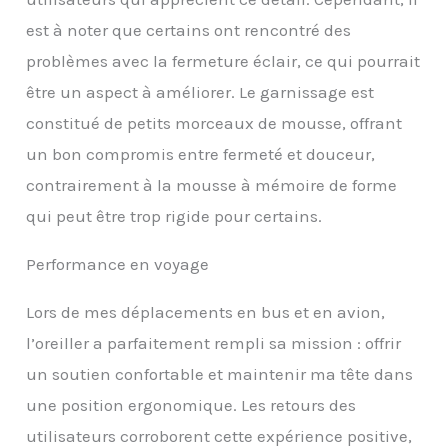
enfants vont tous
est à noter que certains ont rencontré des
adorer et profiter de cet
oreiller lors de leur
problèmes avec la fermeture éclair, ce qui pourrait
prochain voyage. Il peut
être un aspect à améliorer. Le garnissage est
faire un excellent
cadeau de vacances.
constitué de petits morceaux de mousse, offrant
Idéal pour un
un bon compromis entre fermeté et douceur,
anniversaire, Noël, la
contrairement à la mousse à mémoire de forme
Saint-Valentin, la fête
des pères et la fête des
qui peut être trop rigide pour certains.
mères. États-Unis – Tous
les produits Sacred
Performance en voyage
Thread sont manipulés
et inspectés aux États-
Unis avant d'être
Lors de mes déplacements en bus et en avion,
expédiés. Vous
l’oreiller a parfaitement rempli sa mission : offrir
obtiendrez toujours un
un soutien confortable et maintenir ma tête dans
produit de qualité
supérieure lors de la
une position ergonomique. Les retours des
commande chez Sacred
utilisateurs corroborent cette expérience positive,
Thread. Des questions ?