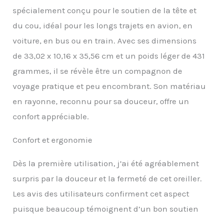
Idéal pour regarder la
spécialement conçu pour le soutien de la tête et
télévision, jouer et se
du cou, idéal pour les longs trajets en avion, en
reposer. Soulagement
de la douleur : le
voiture, en bus ou en train. Avec ses dimensions
rembourrage de haute
de 33,02 x 10,16 x 35,56 cm et un poids léger de 431
qualité vous fournira un
soulagement des
grammes, il se révèle être un compagnon de
douleurs à la tête et au
voyage pratique et peu encombrant. Son matériau
cou. Le design en forme
de U s'adapte
en rayonne, reconnu pour sa douceur, offre un
parfaitement à votre
confort appréciable.
tête. Il est très
confortable, doux et
rafraîchissant. Vous
Confort et ergonomie
serez en mesure de vous
reposer tout en
Dès la première utilisation, j’ai été agréablement
voyageant avec facilité.
surpris par la douceur et la fermeté de cet oreiller.
Fini les voyages agités.
Durable : ce coussin de
Les avis des utilisateurs confirment cet aspect
nuque est fabriqué à
puisque beaucoup témoignent d’un bon soutien
partir de matériaux de