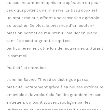
qualité supérieure et
du cou, notamment après une opération ou pour
restera agréable
ceux qui portent une minerve. Le tissu doux est
pendant des années.
Avec un entretien
un atout majeur, offrant une sensation agréable
approprié, il restera frais
au toucher. De plus, la présence d’un bouton-
et propre. La housse en
bambou est très facile à
pression permet de maintenir l’oreiller en place
enlever et à laver. Il
sans être contraignant, ce qui est
suffit de dézipper et de
retirer la housse, puis de
particulièrement utile lors de mouvements durant
la mettre dans votre
le sommeil.
machine à laver, puis de
la passer au sèche-linge.
Praticité et entretien
Laver à froid, cycle
délicat et sécher à
basse température pour
L’oreiller Sacred Thread se distingue par sa
de meilleurs résultats.
praticité, notamment grâce à sa housse extérieure
Excellent cadeau : cet
appui-tête, oreiller de
amovible et lavable. Cela facilite grandement son
voyage est un excellent
entretien, un point souvent souligné par les
cadeau. Les hommes,
les femmes et les
utilisateurs qui apprécient ce détail. Cependant, il