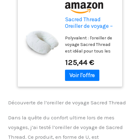
Sacred Thread
Oreiller de voyage –
Oreiller de soutien
Polyvalent : l'oreiller de
de la tête et du cou
voyage Sacred Thread
pour les voyages,
est idéal pour tous les
idéal pour les
types de voyages.
avions, les voitures,
125,44 €
Emportez-le avec vous
les bus et les trains
lors de voyages de
– Oreiller appuitête
toutes distances, longs
en forme de U –
et courts. Il est léger et
Mousse
facile à transporter, ce
qui le rend idéal pour les
Découverte de l’oreiller de voyage Sacred Thread
trajets en avion, les
longs voyages en voiture
et les trajets en
Dans la quête du confort ultime lors de mes
bus/train. Ce coussin de
voyages, j’ai testé l’oreiller de voyage de Sacred
voyage peut également
être utilisé à la maison.
Thread. Ce produit, en forme de U, est