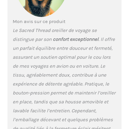
soulagement des
douleurs à la tête et au
cou. Le design en forme
Mon avis sur ce produit
de U s'adapte
parfaitement à votre
Le Sacred Thread oreiller de voyage se
tête. Il est très
distingue par son
confort exceptionnel
. Il offre
confortable, doux et
rafraîchissant. Vous
un parfait équilibre entre douceur et fermeté,
serez en mesure de vous
assurant un soutien optimal pour le cou lors
reposer tout en
voyageant avec facilité.
de mes voyages en avion ou en voiture. Le
Fini les voyages agités.
tissu, agréablement doux, contribue à une
Durable : ce coussin de
nuque est fabriqué à
expérience de détente agréable. Pratique, le
partir de matériaux de
bouton-pression permet de maintenir l’oreiller
qualité supérieure et
restera agréable
en place, tandis que sa housse amovible et
pendant des années.
lavable facilite l’entretien. Cependant,
Avec un entretien
approprié, il restera frais
l’emballage décevant et quelques problèmes
et propre. La housse en
de qualité liés à la fermeture éclair méritent