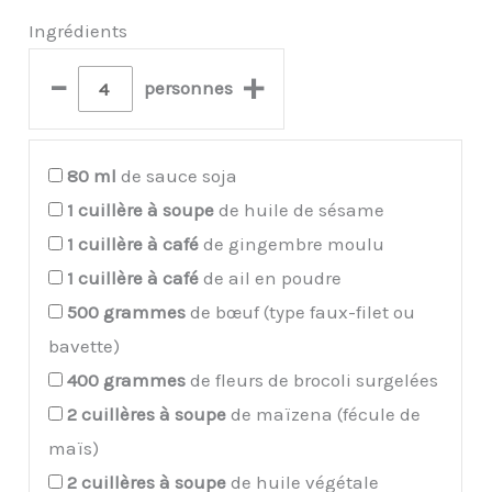
Ingrédients
–
+
personnes
80
ml
de sauce soja
1
cuillère à soupe
de huile de sésame
1
cuillère à café
de gingembre moulu
1
cuillère à café
de ail en poudre
500
grammes
de bœuf (type faux-filet ou
bavette)
400
grammes
de fleurs de brocoli surgelées
2
cuillères à soupe
de maïzena (fécule de
maïs)
2
cuillères à soupe
de huile végétale