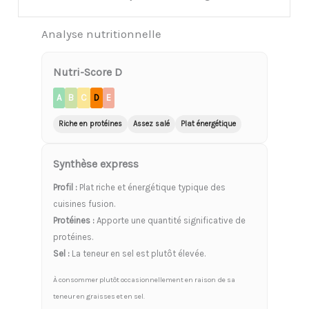
Analyse nutritionnelle
Nutri-Score D
A
B
C
D
E
Riche en protéines
Assez salé
Plat énergétique
Synthèse express
Profil :
Plat riche et énergétique typique des
cuisines fusion.
Protéines :
Apporte une quantité significative de
protéines.
Sel :
La teneur en sel est plutôt élevée.
À consommer plutôt occasionnellement en raison de sa
teneur en graisses et en sel.