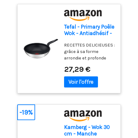
Tefal - Primary Poêle
Wok - Antiadhésif -
28 cm - Inox
RECETTES DELICIEUSES :
grâce à sa forme
arrondie et profonde
cette poêle wok est
27,29 €
idéale pour faire sauter
des légumes, de la
viande ou du poisson
GARANTIE 10 ANS :
garantissant des
performances et une
fiabilité durables,
-19%
découvrez une poêle de
qualité supérieure
Kamberg - Wok 30
conçue pour durer
cm - Manche
SECURITE ASSUREE :