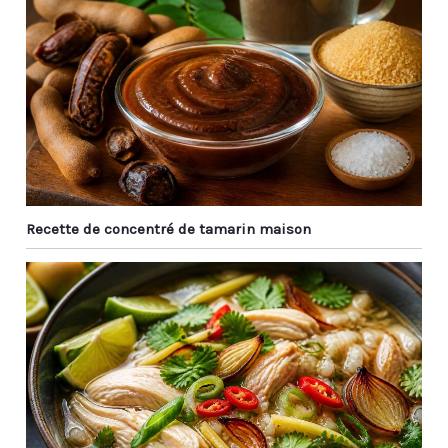
humains dans la
garantie de 30 jours.
Faites défiler vers le bas
et obtenez l'achat à 0
risque.
Recette de concentré de tamarin maison