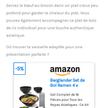
préservé. 【Plus jamais
Servez le bœuf au brocoli dans un plat creux peu
marque en magasin
permettant de disposer
de rouille, longévité
(RSP), données 2018
facilement vos mets
profond pour garder la chaleur du plat. Vous
hygiénique】La
ECO-CONSEIL 1 : utiliser
directement dans le bol
céramique ne se corrode
pouvez également accompagner ce plat de bols
le Thermo-Signal
à râper attrayant.
pas et est absolument
permet de ne pas
Fabriquée en Espagne,
de riz individuel pour une touche authentique
inoxydable. Un outil
gaspiller de l'énergie
couleurs et motifs
toujours propre qui ne
asiatique.
uniques grâce à la
réagit pas même avec
peinture individuelle à la
des ingrédients acides
main.
Où trouver la vaisselle adaptée pour une
tels que le citron ou la
tomate. Facile à
présentation parfaite ?
nettoyer et sans odeur.
Râpe fine et sans effort :
-5%
design à dents
triangulaires en
céramique. Les dents
Berglander Set de
acérées réduisent
Bol Ramen 4 x
rapidement et
1200ml avec Bols à
uniformément les
Set Complet de 16
Sauce, Baguettes et
ingrédients avec un
Pièces pour Tous les
Cuillères, Bols en
minimum d'effort. Les
Repas Asiatiques : Ce lot
Plastique