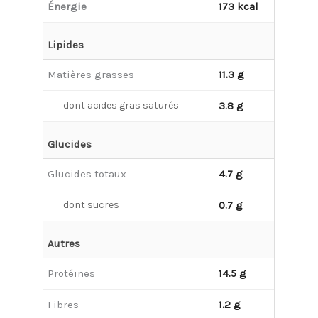
Énergie
173 kcal
Lipides
Matières grasses
11.3 g
dont acides gras saturés
3.8 g
Glucides
Glucides totaux
4.7 g
dont sucres
0.7 g
Autres
Protéines
14.5 g
Fibres
1.2 g