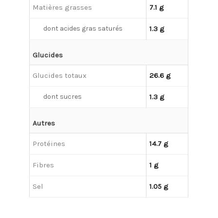
Matières grasses
7.1 g
dont acides gras saturés
1.3 g
Glucides
Glucides totaux
26.6 g
dont sucres
1.3 g
Autres
Protéines
14.7 g
Fibres
1 g
Sel
1.05 g