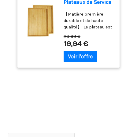
dans ses propres
Plateaux de Service
les tiges métalliques
elle ne tache pas et
impeccable : Nos
manches. Élégant à
rectangulaires
réduit la sensation de
n'absorbe pas les
emballages sont utilisés
utiliser dans les
【Matière première
Portables Bambou
glissement. 【Passe au
odeurs. La durabilité
avec les meilleures
restaurants et à la
durable et de haute
pour Cuisine, Salle à
Lave-vaisselle et Facile à
durable de ce plat de
mousses EPE pour
maison et bonne
qualité】: Le plateau est
Manger, Snack,
Nettoyer】: Ils peuvent
service le rend aussi
assurer la sécurité
hygiène pour les plats à
fait de bambou , avec
Fruits, TV, lit
être mis au lave-
20,99 €
solide qu'une planche à
pendant le transport,
emporter. ✅ LONGUEUR
notre savoir-faire exquis
(Naturel)
19,94 €
vaisselle et dans
découper, évitant les
ces bols arriveront en
20 CM ÉPAISSEUR 4,5
pour vous fournir une
l'armoire de
éclats ou les casses,
toute sécurité à votre
MM : Prise en main
surface lisse,
stérilisation.Résolvez
mais léger pour une
porte.
facile, même pour les
imperméable à l’eau,
complètement le
utilisation facile. Sain :
débutants en baguettes.
résistant à l’huile sans
problème du nettoyage
sculpté avec de
Les baguettes de moins
odeur particulière
après les repas, même
superbes plats au
de 4,5 mm d'épaisseur
【Ensemble de 2
le lavage à la main ne
design clair, une petite
sont difficiles à tenir. ✅
plateaux en bambou】: Il
laissera pas de saleté et
tasse, des brochettes et
QU'EST-CE QUE
est empilable et peu
de taches d'huile.Idéal
un couteau à fromage
GENROKU ? Genroku 元
encombrant et est livré
pour les baguettes
fabriqués à la main,
禄 est une ère japonaise
dans 2 plateaux
réutilisables. Si vous ne
parfaits pour la
de 1688 à 1704, l'âge d'or
emballés dans du
voulez pas utiliser de
nourriture et les
de la période Edo. La
carton. Le design
baguettes jetables, vous
boissons.
caractéristique des
classique et élégant
pouvez les emmener au
Soigneusement conçus
"baguettes Genroku" est
peut non seulement
travail et les laver à l'eau
pour la forme et la
qu'il y a une rainure au
stocker des objets, mais