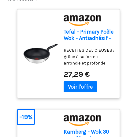
Tefal - Primary Poêle
Wok - Antiadhésif -
28 cm - Inox
RECETTES DELICIEUSES :
grâce à sa forme
arrondie et profonde
cette poêle wok est
27,29 €
idéale pour faire sauter
des légumes, de la
viande ou du poisson
GARANTIE 10 ANS :
garantissant des
performances et une
fiabilité durables,
-19%
découvrez une poêle de
qualité supérieure
Kamberg - Wok 30
conçue pour durer