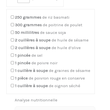
250
grammes
de riz basmati
300
grammes
de poitrine de poulet
50
millilitres
de sauce soja
2
cuillères à soupe
de huile de sésame
2
cuillères à soupe
de huile d’olive
1
pincée
de sel
1
pincée
de poivre noir
1
cuillère à soupe
de graines de sésame
1
pièce
de poivron rouge en conserve
1
cuillère à soupe
de oignon séché
Analyse nutritionnelle