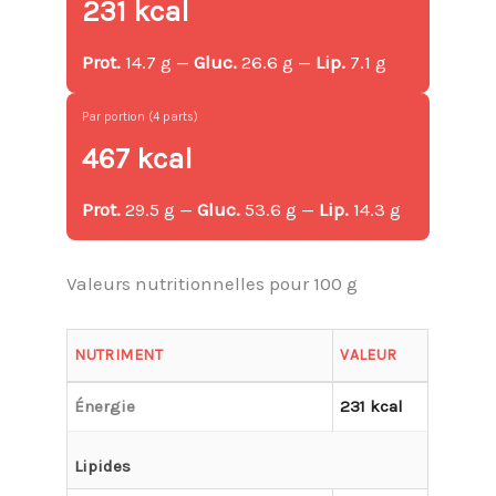
231 kcal
Prot.
14.7 g —
Gluc.
26.6 g —
Lip.
7.1 g
Par portion (4 parts)
467 kcal
Prot.
29.5 g —
Gluc.
53.6 g —
Lip.
14.3 g
Valeurs nutritionnelles pour 100 g
NUTRIMENT
VALEUR
Énergie
231 kcal
Lipides