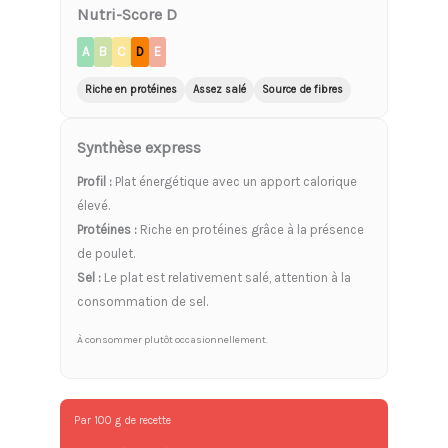
Nutri-Score D
A
B
C
D
E
Riche en protéines
Assez salé
Source de fibres
Synthèse express
Profil :
Plat énergétique avec un apport calorique
élevé.
Protéines :
Riche en protéines grâce à la présence
de poulet.
Sel :
Le plat est relativement salé, attention à la
consommation de sel.
À consommer plutôt occasionnellement.
Par 100 g de recette