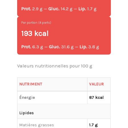
Prot.
2.9 g —
Gluc.
14.2 g —
Lip.
1.7 g
Par portion (4 parts)
193 kcal
Prot.
6.3 g —
Gluc.
31.6 g —
Lip.
3.8 g
Valeurs nutritionnelles pour 100 g
NUTRIMENT
VALEUR
Énergie
87 kcal
Lipides
Matières grasses
1.7 g