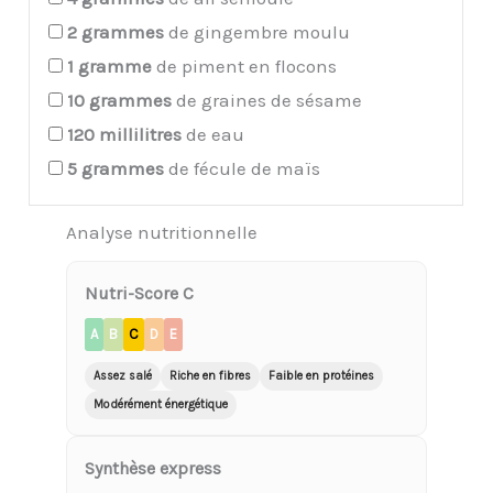
2
grammes
de gingembre moulu
1
gramme
de piment en flocons
10
grammes
de graines de sésame
120
millilitres
de eau
5
grammes
de fécule de maïs
Analyse nutritionnelle
Nutri-Score C
A
B
C
D
E
Assez salé
Riche en fibres
Faible en protéines
Modérément énergétique
Synthèse express