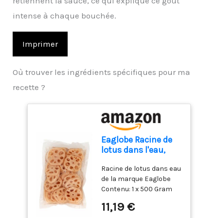
retiennent la sauce, ce qui explique ce goût
intense à chaque bouchée.
Imprimer
Où trouver les ingrédients spécifiques pour ma
recette ?
Eaglobe Racine de
lotus dans l'eau,
500 g
Racine de lotus dans eau
de la marque Eaglobe
Contenu: 1 x 500 Gram
Pays d'origine: Chine De
11,19 €
la marque Eaglobe