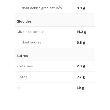
dont acides gras saturés
0.3 g
Glucides
Glucides totaux
14.2 g
dont sucres
3.8 g
Autres
Protéines
2.9 g
Fibres
2.7 g
Sel
1.9 g