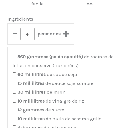
facile
€€
Ingrédients
–
+
personnes
560
grammes (poids égoutté)
de racines de
lotus en conserve (tranchées)
60
millilitres
de sauce soja
15
millilitres
de sauce soja sombre
30
millilitres
de mirin
10
millilitres
de vinaigre de riz
12
grammes
de sucre
10
millilitres
de huile de sésame grillé
4
grammes
de ail semoule