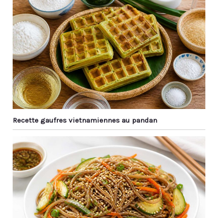
aux rayures, même
glissement. 【Passe au
après une utilisation
Lave-vaisselle et Facile à
prolongée. 【Prise en
Nettoyer】: Ils peuvent
Main Optimisée】Avec
être mis au lave-
leur extrémité texturée
vaisselle et dans
par gravure laser et leur
l'armoire de
forme carrée aux coins
stérilisation.Résolvez
arrondis, ces baguettes
complètement le
offrent une excellente
problème du nettoyage
adhérence – elles ne
après les repas, même
glissent ni des mains ni
le lavage à la main ne
de la table. Leur poids
Recette gaufres vietnamiennes au pandan
laissera pas de saleté et
équilibré les rend
de taches d'huile.Idéal
intuitives à utiliser,
pour les baguettes
même pour les
réutilisables. Si vous ne
débutants. 【Entretien
voulez pas utiliser de
Simplifié】100%
baguettes jetables, vous
compatibles lave-
pouvez les emmener au
vaisselle, ces baguettes
travail et les laver à l'eau
supportent toutes les
après les repas pour
températures (cuisson,
garder les baguettes