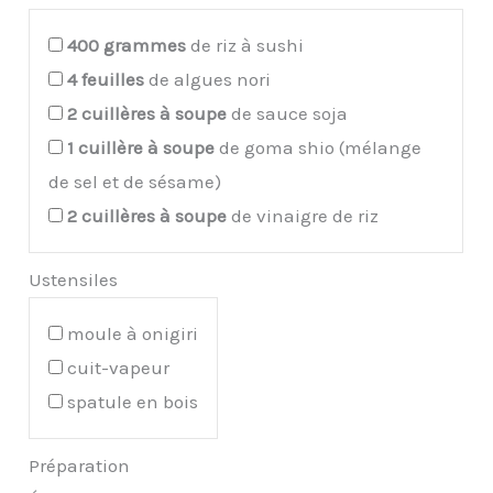
400
grammes
de riz à sushi
4
feuilles
de algues nori
2
cuillères à soupe
de sauce soja
1
cuillère à soupe
de goma shio (mélange
de sel et de sésame)
2
cuillères à soupe
de vinaigre de riz
Ustensiles
moule à onigiri
cuit-vapeur
spatule en bois
Préparation