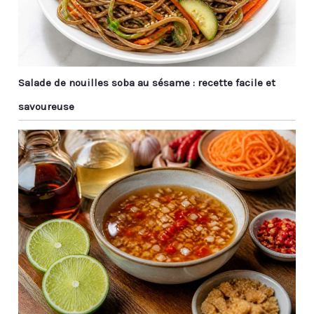
utilisation et lavage)
propres. 【Diverses
sans risque de
Applications】 : Nos
déformation.
baguettes réutilisables
Hygiéniques et anti-
sont indispensables
moisissures, elles
pour la cuisine asiatique
éliminent les frais de
Salade de nouilles soba au sésame : recette facile et
comme le ragoût de
remplacement fréquent.
sushi ramen, le poulet
【Idée Cadeau
savoureuse
kung pao et les
Raffinée】Présentées
boulettes et même
dans un écrin élégant,
certains aliments du
ces baguettes
Moyen-Orient. Il peut
symbolisent la
également être utilisé
coopération et l'amitié.
pour préparer des
Un cadeau idéal pour
aliments de tous les
proches ou collègues à
jours tels que les pâtes.
Noël, un anniversaire ou
Au En même temps, les
toute occasion spéciale.
baguettes en métal ont
de beaux motifs laser et
un savoir-faire élégant,
qui sont des cadeaux
idéaux pour Noël, les