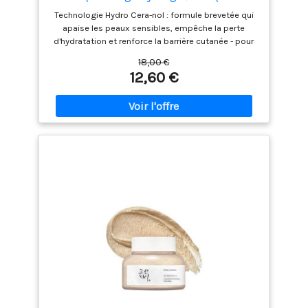
Nuit Hydratant et Apaisant, Soin Après-
Technologie Hydro Cera-nol : formule brevetée qui
Soleil, K-Beauty Coréenne, 4 Masques
apaise les peaux sensibles, empêche la perte
d'hydratation et renforce la barrière cutanée - pour
une peau visiblement plus saine 50.000 ppm d'eau
18,00 €
des glaciers : une eau très pure qui hydrate
12,60 €
intensément la peau et forme une couche
d'hydratation protectrice - pour une fraîcheur
durable Réduit les irritations de la peau : Des
ingrédients apaisants réduisent les rougeurs et les
irritations tout en abaissant la température de la
peau - pour un soulagement immédiat Formule
hypoallergénique : Exempte de stéarate de PEG-100
et d'autres substances irritantes. Sans danger pour
les peaux sensibles et idéale pour une utilisation
quotidienne Facile à utiliser : Porter pendant la nuit
ou le jour pendant 3-4 heures jusqu'à ce qu'elle
devienne transparente. Découvrez une peau
intensément soignée et éclatante