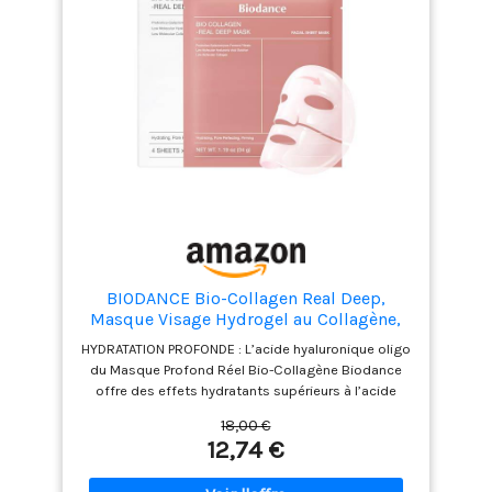
BIODANCE Bio-Collagen Real Deep,
Masque Visage Hydrogel au Collagène,
Masque de Nuit Hydratant, Soin des
HYDRATATION PROFONDE : L’acide hyaluronique oligo
Pores et de l’Élasticité, K-Beauty
du Masque Profond Réel Bio-Collagène Biodance
Coréenne, 4 Masques
offre des effets hydratants supérieurs à l’acide
hyaluronique classique. Il hydrate rapidement la
18,00 €
surface de la peau et pénètre dans les couches
12,74 €
profondes, laissant le teint uni et parfaitement
hydraté. RESSERE LES PORES & RAFFERMIT : Le