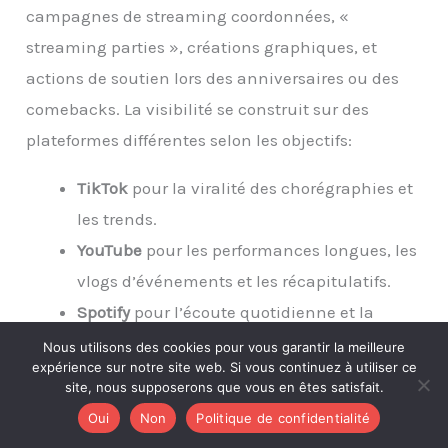
campagnes de streaming coordonnées, «
streaming parties », créations graphiques, et
actions de soutien lors des anniversaires ou des
comebacks. La visibilité se construit sur des
plateformes différentes selon les objectifs:
TikTok
pour la viralité des chorégraphies et
les trends.
YouTube
pour les performances longues, les
vlogs d’événements et les récapitulatifs.
Spotify
pour l’écoute quotidienne et la
circulation par playlists.
Nous utilisons des cookies pour vous garantir la meilleure
expérience sur notre site web. Si vous continuez à utiliser ce
Messageries et comptes sociaux pour
site, nous supposerons que vous en êtes satisfait.
coordonner les fan projects et les achats de
Oui
Non
Politique de confidentialité
merchandising.