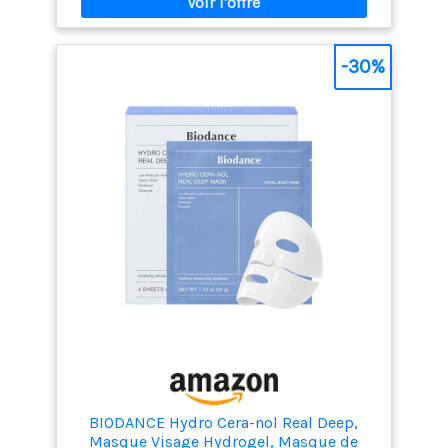
collagène ultra-basse masse moléculaire maximise
l’absorption et la pénétration dans la peau. Il aide à
affiner les pores dilatés, renforce l’élasticité
immédiatement après application et réduit
-30%
visiblement l’apparence des fines lignes et rides.
ÉCLAIRCISSEMENT DE LA PEAU : Formulé avec du
filtrat de fermentation de Galactomyces et de la
niacinamide, il améliore le teint inégal et la texture
tout en offrant des effets antioxydants, pour une
peau plus unie et radieuse. AMPOULE SOLIDIFIÉE :
Chaque flacon de 34 g d’ampoule est transformé
en masque en gel DEVIENT TRANSPARENT : Le
masque devient transparent après 3 heures ou une
nuit, livrant les ingrédients actifs en profondeur
dans la peau. Adapté à un usage le matin
BIODANCE Hydro Cera-nol Real Deep,
Masque Visage Hydrogel, Masque de