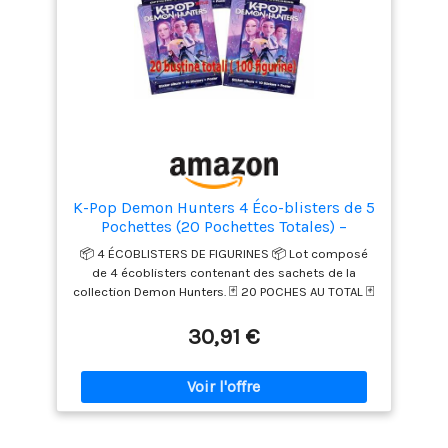
K-Pop Demon Hunters 4 Éco-blisters de 5
Pochettes (20 Pochettes Totales) –
Figurines de Collection pour Album K-
📦 4 ÉCOBLISTERS DE FIGURINES 📦 Lot composé
Pop Demon Hunters
de 4 écoblisters contenant des sachets de la
collection Demon Hunters. 🃏 20 POCHES AU TOTAL 🃏
Chaque éco-blister contient 5 poches pour un total
de 20 poches. ⭐ COLLECTION K-POP DEMON
30,91 €
HUNTERS ⭐ Série dédiée aux amateurs de figurines
et de cartes à collectionner K-Pop. 🎮 PARFAIT POUR
COMPLÉTER L'ALBUM 🎮 Idéal pour augmenter
rapidement la collection et trouver de nouvelles
figurines. 🎁 IDÉE CADEAU POUR LES FANS DE K-POP
🎁 Ensemble parfait pour les collectionneurs et les