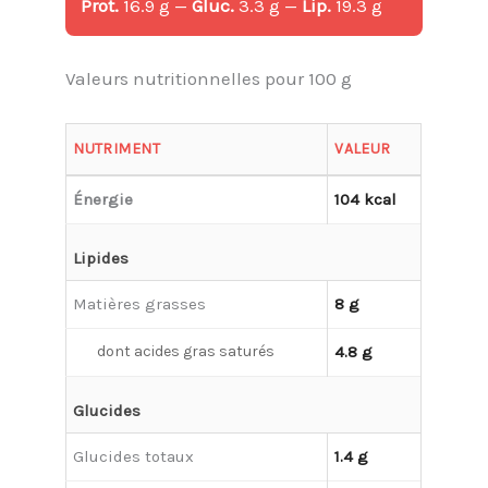
Prot.
16.9 g —
Gluc.
3.3 g —
Lip.
19.3 g
Valeurs nutritionnelles pour 100 g
NUTRIMENT
VALEUR
Énergie
104 kcal
Lipides
Matières grasses
8 g
dont acides gras saturés
4.8 g
Glucides
Glucides totaux
1.4 g