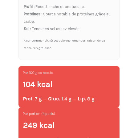
Profil :
Recette riche et onctueuse.
Protéines :
Source notable de protéines grâce au
crabe.
Sel :
Teneur en sel assez élevée.
À consommer plutôt occasionnellement en raison de sa
teneur en graisses.
Par 100 g de recette
104 kcal
Prot.
7 g —
Gluc.
1.4 g —
Lip.
8 g
Par portion (4 parts)
249 kcal