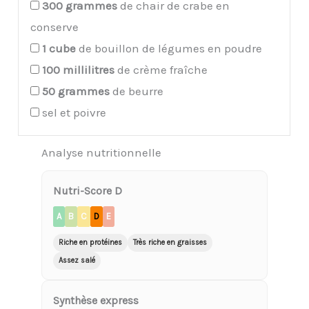
300
grammes
de chair de crabe en
conserve
1
cube
de bouillon de légumes en poudre
100
millilitres
de crème fraîche
50
grammes
de beurre
sel et poivre
Analyse nutritionnelle
Nutri-Score D
A
B
C
D
E
Riche en protéines
Très riche en graisses
Assez salé
Synthèse express