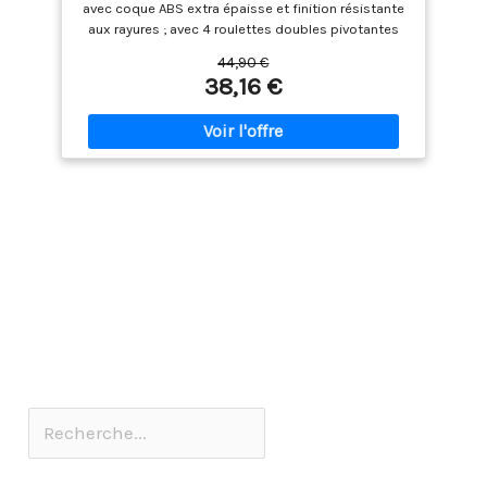
avec coque ABS extra épaisse et finition résistante
37,5 x 25,5cm - Orange Brûlé
aux rayures ; avec 4 roulettes doubles pivotantes
pour une mobilité optimale ; couleur : orange brûlé.
44,90 €
Pratique : La conception extensible offre jusqu’à 25
38,16 €
% de capacité supplémentaire, avec des
fermetures éclair solides et une poignée
télescopique pour une manœuvre confortable
(s’étend jusqu’à 103,5 cm). Organisation : Petite
valise avec un intérieur entièrement doublé et un
séparateur ; organisateur intérieur en polyester 150D
avec 3 poches à fermeture éclair. Dimensions et
poids : le sac de voyage à roulettes mesure 32 x
37,5 x 25,5 cm (H x L x l, roulettes incluses) ;
volume de 32 litres ; poids : 3,1 kg.