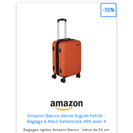
Personnalisez-le avec l'étiquette personnalisée et
des autocollants spéciaux L'Intuo est fabriqué en
-15%
polypropylène léger et résistant aux rayures +
intérieur en partie fabriqué à partir de matériaux
recyclés
Amazon Basics Valise Rigide Petite -
Bagage à Main Extensible ABS avec 4
Roulettes Doubles Pivotantes -
Bagages rigides Amazon Basics : Valise de 55 cm
Résistante aux Rayures et Légère - 55 x