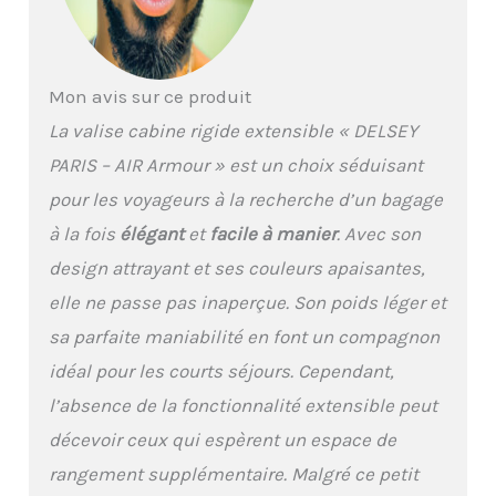
vous pouvez contacter
notre service client
DELSEY PARIS en
utilisant le formulaire de
Mon avis sur ce produit
contact disponible sur le
site delsey, rubrique
La valise cabine rigide extensible « DELSEY
"Contact" DIMENSIONS :
PARIS – AIR Armour » est un choix séduisant
55 cm x 35 cm x 23 cm /
26 cm | 2,97 kg | 37 L / 42
pour les voyageurs à la recherche d’un bagage
L
à la fois
élégant
et
facile à manier
. Avec son
design attrayant et ses couleurs apaisantes,
elle ne passe pas inaperçue. Son poids léger et
sa parfaite maniabilité en font un compagnon
idéal pour les courts séjours. Cependant,
l’absence de la fonctionnalité extensible peut
décevoir ceux qui espèrent un espace de
rangement supplémentaire. Malgré ce petit