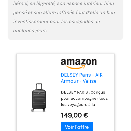
bémol, sa légèreté, son espace intérieur bien
pensé et son allure raffinée font d’elle un bon
investissement pour les escapades de
quelques jours.
DELSEY Paris - AIR
Armour - Valise
Cabine Rigide
DELSEY PARIS : Conçus
Extensible -
pour accompagner tous
55x35x26 cm - 42
les voyageurs à la
litres - S - Noir
recherche de style, les
149,00 €
produits DELSEY PARIS
allient design audacieux
et fonctionnalités