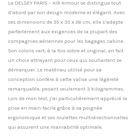
Trolley multipositions;
La DELSEY PARIS – AIR Armour se distingue tout
Compartiment principal
d’abord par son design moderne et élégant. Avec
extensible; 4 doubles
roues pour une rotation
ses dimensions de 55 x 35 x 26 cm, elle s’adapte
et une stabilité optimum
parfaitement aux exigences de la plupart des
GARANTIE : Bénéficiez de
compagnies aériennes pour les bagages cabine.
la garantie
internationale de 5 ans;
Son coloris vert, à la fois sobre et original, en fait
Pour toutes questions,
un choix attrayant pour ceux qui souhaitent se
vous pouvez contacter
notre service client
démarquer. Le matériau utilisé pour sa
DELSEY PARIS en
conception confère à cette valise une légèreté
utilisant le formulaire de
contact disponible sur le
remarquable, pesant seulement 3 kilogrammes.
site delsey, rubrique
Lors de mon test, j’ai particulièrement apprécié la
"Contact" DIMENSIONS :
55 cm x 35 cm x 23 cm /
prise en main facile grâce à sa poignée
26 cm | 2,97 kg | 37 L / 42
ergonomique et ses roulettes multidirectionnelles
L
qui assurent une maniabilité optimale.