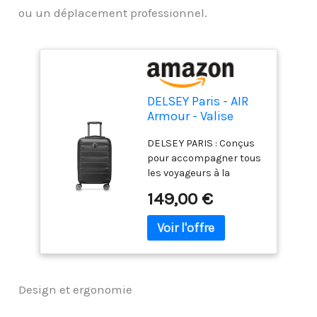
ou un déplacement professionnel.
DELSEY Paris - AIR
Armour - Valise
Cabine Rigide
DELSEY PARIS : Conçus
Extensible -
pour accompagner tous
55x35x26 cm - 42
les voyageurs à la
litres - S - Noir
recherche de style, les
149,00 €
produits DELSEY PARIS
allient design audacieux
et fonctionnalités
innovantes INTÉRIEUR :
Un jeu de sangles et un
séparateur zippé
Design et ergonomie
EXTÉRIEUR : Cadenas à
code TSA; Système