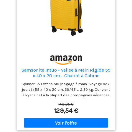
Samsonite Intuo - Valise à Main Rigide 55
x 40 x 20 cm - Chariot à Cabine
Extensible pour Ryanair et la Plupart des
Spinner 55 Extensible (bagage à main : voyage de 2
compagnies aériennes, 39/45 L, Jaune
jours) : 55 x 40 x 20 cm, 39/45 L, 2,30 kg. Convient
(Citrus)
à Ryanair et à la plupart des compagnies aériennes
(payant) Verrou TSA008 à 3 chiffres intégré pour
143,95 €
une sécurité maximale. Toutes les tailles sont
129,54 €
dotées d'une fonction d'extension L'intérieur
possède un séparateur fixe avec 2 poches zippées
et des sangles d'emballage encastrées et réglables
qui empêchent vos affaires de glisser