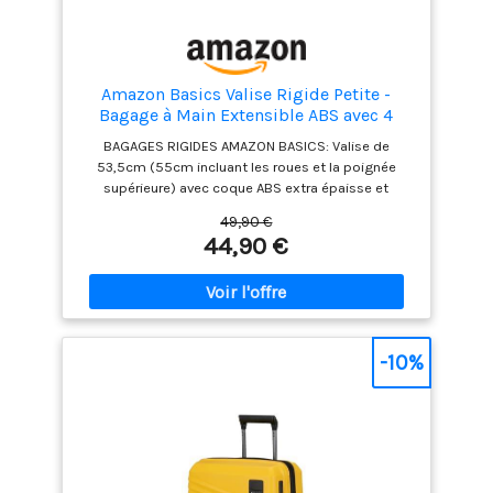
55 cm x 35 cm x 23 cm /
26 cm | 2,97 kg | 37 L / 42
L
Amazon Basics Valise Rigide Petite -
Bagage à Main Extensible ABS avec 4
Roulettes Doubles Pivotantes -
BAGAGES RIGIDES AMAZON BASICS: Valise de
Résistante aux Rayures et Légère - 55 x
53,5cm (55cm incluant les roues et la poignée
37,5 x 25,5cm - Noir
supérieure) avec coque ABS extra épaisse et
finition résistante aux rayures, avec 4 roulettes
49,90 €
doubles pivotantes pour une mobilité optimale,
44,90 €
couleur : noir. PRATIQUE: La conception extensible
offre jusqu'à 25% de capacité supplémentaire,
avec des fermetures éclair solides et une poignée
télescopique pour une manœuvre confortable
(s'étend jusqu'à 54,5cm). ORGANISATION: Petite
valise avec un intérieur entièrement doublé et un
-10%
séparateur, organisateur intérieur en polyester 150D
avec 3 poches à fermeture éclair. Dimensions
totales (roulettes comprises): 55,3 x 37,35 x 24,6
cm (H x L x L)