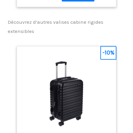
innovantes INTÉRIEUR :
Un jeu de sangles et un
séparateur zippé
Découvrez d’autres valises cabine rigides
EXTÉRIEUR : Cadenas à
code TSA; Système
extensibles
Trolley multipositions;
Compartiment principal
extensible; 4 doubles
-10%
roues pour une rotation
et une stabilité optimum
GARANTIE : Bénéficiez de
la garantie
internationale de 5 ans;
Pour toutes questions,
vous pouvez contacter
notre service client
DELSEY PARIS en
utilisant le formulaire de
contact disponible sur le
site delsey, rubrique
"Contact" DIMENSIONS :