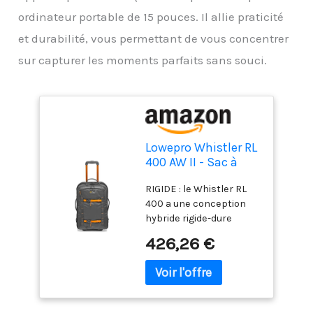
ordinateur portable de 15 pouces. Il allie praticité
et durabilité, vous permettant de vous concentrer
sur capturer les moments parfaits sans souci.
Lowepro Whistler RL
400 AW II - Sac à
Dos Robuste pour
RIGIDE : le Whistler RL
Appareil Photo en
400 a une conception
Tissus Recyclés,
hybride rigide-dure
roulettes
combinée à un tissu
Résistantes, Housse
426,26 €
nylon recyclé spécial
Tout Temps, Housse
intempéries ; la housse
pour Appareil Photo
incluse offre une
et Ordinateur
protection contre
Portable 15", Gris
toutes conditions