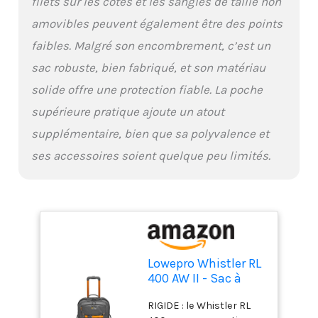
filets sur les côtés et les sangles de taille non
amovibles peuvent également être des points
faibles. Malgré son encombrement, c’est un
sac robuste, bien fabriqué, et son matériau
solide offre une protection fiable. La poche
supérieure pratique ajoute un atout
supplémentaire, bien que sa polyvalence et
ses accessoires soient quelque peu limités.
Lowepro Whistler RL
400 AW II - Sac à
Dos Robuste pour
RIGIDE : le Whistler RL
Appareil Photo en