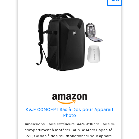
bouteille ou un parapluie. 【Sac à Dos Photo Léger
et Compact】Dimensions : 41 x 31,5 x 16,5 cm pour
seulement 1kg. Son poids léger en fait un
compagnon idéal pour explorer la ville. Il respecte
les normes de bagage cabine de la plupart des
compagnies aériennes. 【Protection Tous Temps et
Durabilité】Equipé d'une housse de pluie
imperméable. Les bretelles rembourrées et
ajustables, ainsi que le dos aéré en mesh, assurent
un port confortable et respirant, même avec une
charge lourde. 【Multifonction】Retirez les
cloisons pour transformer ce sac photo en un sac à
dos urbain léger et élégant. Parfait pour les
excursions quotidiennes. Le noir, discret et
pratique, s'adapte à tous les usages. Une question
ou un souci ? Notre service client TARION vous
répond avec plaisir.
K&F CONCEPT Sac à Dos pour Appareil
Photo
Dimensions: Taille extérieure: 44*28*18cm. Taille du
compartiment à matériel : 40*24*14cm.Capacité :
22L; Ce sac à dos multifonctionnel pour appareil