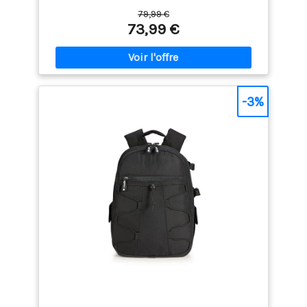
photo à coque dure est conçu pour différentes
79,99 €
marques d'appareils photo. Les inserts modulaires
73,99 €
amovibles servent de séparateurs individuels pour
différents appareils photo, flashs et objectifs. La
poche arrière est un compartiment pour ordinateur
portable pouvant accueillir des ordinateurs
portables jusqu'à 15,6 pouces Sac à dos photo de
grande capacité: Étui pour appareil photo avec 2
-3%
poches internes pour accessoires permettant de
ranger les câbles, les cartes SD et la banque
d'alimentation. 1 poche zippée cachée à l'arrière
pour votre téléphone, votre portefeuille et d'autres
petits objets que vous devez garder. Le support de
trépied est équipé d'une sangle sécurisée sur un
côté du sac. 1 poche de l'autre côté permet de
ranger un parapluie ou une bouteille d'eau
Protection solide pour appareil photo: Ce sac à dos
pour appareil photo à coque rigide se compose
d'une housse rigide en EVA d'une seule pièce. La
couche rembourrée avec de la mousse offre un bon
amortisseur et une protection de vos affaires
internes contre les chocs et les chutes. Protection
complète pour votre équipement de caméra et de
drone Sacoche confortable pour appareil photo: Le