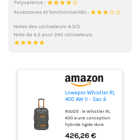
Polyvalence :
Accessoires et fonctionnalités :
Notes des utilisateurs 4.3/5
Note de 4.3 pour 243 utilisateurs
Lowepro Whistler RL
400 AW II - Sac à
Dos Robuste pour
RIGIDE : le Whistler RL
Appareil Photo en
400 a une conception
Tissus Recyclés,
hybride rigide-dure
roulettes
combinée à un tissu
Résistantes, Housse
426,26 €
nylon recyclé spécial
Tout Temps, Housse