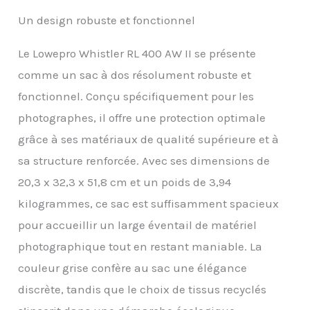
météorologiques FAIT EN
Un design robuste et fonctionnel
TISSUS RECYCLÉS : ce
sac à dos pour appareil
photo est fabriqué à
Le Lowepro Whistler RL 400 AW II se présente
partir de 55 % de tissus
comme un sac à dos résolument robuste et
recyclés afin de réduire
l'impact négatif sur
fonctionnel. Conçu spécifiquement pour les
l'environnement
photographes, il offre une protection optimale
PERSONNALISABLE : le
grâce à ses matériaux de qualité supérieure et à
système de séparation
MaxFit convient aux
sa structure renforcée. Avec ses dimensions de
appareils photos
20,3 x 32,3 x 51,8 cm et un poids de 3,94
standards ou aux
appareils avec objectif
kilogrammes, ce sac est suffisamment spacieux
70-200 attaché et
pour accueillir un large éventail de matériel
accessoires, le tout
dans un format
photographique tout en restant maniable. La
compact PRÊT POUR LE
couleur grise confère au sac une élégance
TRANSPORT : le boîtier
d'appareil photo
discrète, tandis que le choix de tissus recyclés
amovible offre plus