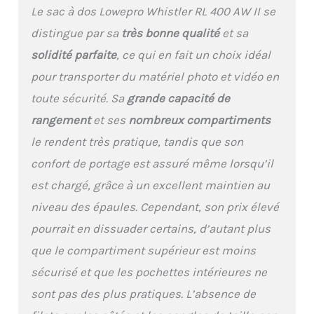
compact PRÊT POUR LE
Le sac à dos Lowepro Whistler RL 400 AW II se
TRANSPORT : le boîtier
distingue par sa
très bonne qualité
et sa
d'appareil photo
amovible offre plus
solidité parfaite
, ce qui en fait un choix idéal
d'options de voyage ; il se
pour transporter du matériel photo et vidéo en
transforme facilement
d'un sac de transport
toute sécurité. Sa
grande capacité de
dédié à l'appareil photo
rangement
et ses
nombreux compartiments
en une valise cabine
COMPATIBLE AVEC
le rendent très pratique, tandis que son
ORDINATEURS : la poche
confort de portage est assuré même lorsqu’il
avant avec CradleFit
permet de protéger un
est chargé, grâce à un excellent maintien au
ordinateur portable 15"
niveau des épaules. Cependant, son prix élevé
et une tablette 10" pour
les avoir toujours à
pourrait en dissuader certains, d’autant plus
portée
que le compartiment supérieur est moins
sécurisé et que les pochettes intérieures ne
sont pas des plus pratiques. L’absence de