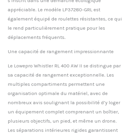
s’inscrit dans une démarche écologique
d'options de voyage ; il se
transforme facilement
appréciable. Le modèle LP37280-GRL est
d'un sac de transport
également équipé de roulettes résistantes, ce qui
dédié à l'appareil photo
en une valise cabine
le rend particulièrement pratique pour les
COMPATIBLE AVEC
déplacements fréquents.
ORDINATEURS : la poche
avant avec CradleFit
Une capacité de rangement impressionnante
permet de protéger un
ordinateur portable 15"
et une tablette 10" pour
Le Lowepro Whistler RL 400 AW II se distingue par
les avoir toujours à
sa capacité de rangement exceptionnelle. Les
portée
multiples compartiments permettent une
organisation optimale du matériel, avec de
nombreux avis soulignant la possibilité d’y loger
un équipement complet comprenant un boîtier,
plusieurs objectifs, un pied, et même un drone.
Les séparations intérieures rigides garantissent