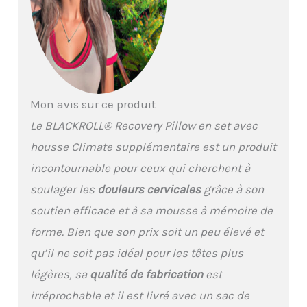
coussin confortable
peut être rangé dans le
sac de voyage fourni
pour économiser de
l’espace, afin qu’il soit
toujours avec vous en
voyage. Mousse à
Mon avis sur ce produit
mémoire de forme :
fabriqué en mousse à
Le BLACKROLL® Recovery Pillow en set avec
mémoire de forme
housse Climate supplémentaire est un produit
confortable en viscose,
l'oreiller cervical
incontournable pour ceux qui cherchent à
s'adapte à la position
soulager les
douleurs cervicales
grâce à son
naturelle du sommeil et
est extrêmement
soutien efficace et à sa mousse à mémoire de
indéformable. CONTENU
forme. Bien que son prix soit un peu élevé et
DU COLIS : BLACKROLL
RECOVERY PILLOW SET,
qu’il ne soit pas idéal pour les têtes plus
oreiller ergonomique
légères, sa
qualité de fabrication
est
avec housse de coussin
résistante à la saleté et
irréprochable et il est livré avec un sac de
housse de coussin