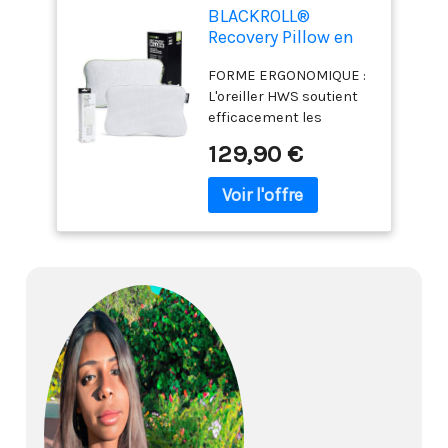
BLACKROLL®
Recovery Pillow en
Set avec Housse
FORME ERGONOMIQUE :
Climate
L'oreiller HWS soutient
supplémentaire -
efficacement les
Oreiller
épaules, le cou et les
orthopédique
129,90 €
structures fasciales, ce
(Soutien de la
qui peut contribuer à un
Nuque) en Mousse à
sommeil plus
mémoire de Forme
réparateur. TOUTE
en Viscose - Made in
POSITION DE SOMMEIL :
Germany
grâce aux côtés de
coussin de forme
différente, l'oreiller en
mousse à mémoire de
forme souple est idéal
pour les personnes
dormant sur le côté, sur
le ventre et sur le dos
IDÉAL POUR VOYAGE : Le