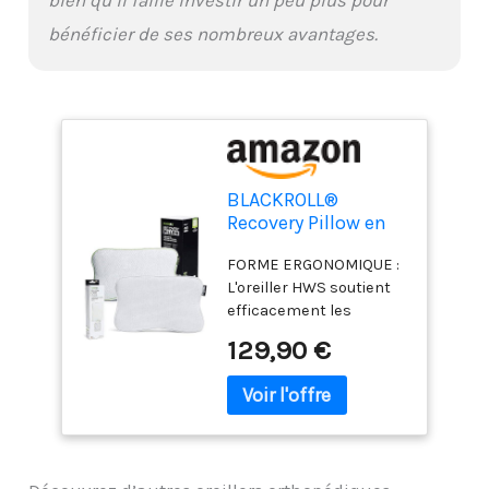
bien qu’il faille investir un peu plus pour
bénéficier de ses nombreux avantages.
BLACKROLL®
Recovery Pillow en
Set avec Housse
FORME ERGONOMIQUE :
Climate
L'oreiller HWS soutient
supplémentaire -
efficacement les
Oreiller
épaules, le cou et les
orthopédique
129,90 €
structures fasciales, ce
(Soutien de la
qui peut contribuer à un
Nuque) en Mousse à
sommeil plus
mémoire de Forme
réparateur. TOUTE
en Viscose - Made in
POSITION DE SOMMEIL :
Germany
grâce aux côtés de