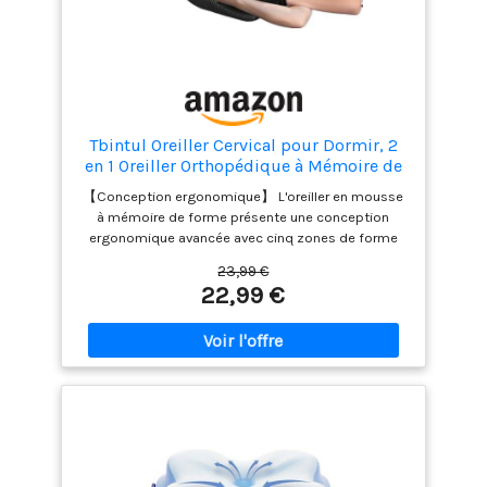
allongé sur le dos, mettez vos mains dans les
rainures pour faciliter l’endormissement. Quelle que
soit la direction dans laquelle vous vous tournez,
vos bras peuvent se reposer confortablement dans
les renfoncements. Les bras s'enroulent vers l'avant
autour de deux coins pour un soutien parfait et
pour dormir confortablement sur le ventre
Tbintul Oreiller Cervical pour Dormir, 2
【Respirant et Facile d'Entretien】 Noyau d'oreiller
en 1 Oreiller Orthopédique à Mémoire de
en mousse à mémoire enveloppé dans des taies
Forme pour la Nuque, Coussin pour
【Conception ergonomique】 L'oreiller en mousse
d'oreiller intérieures et extérieures. La taie d'oreiller
Dormir sur Le Côté et sur Le Dos (Noir)
à mémoire de forme présente une conception
extérieure est amovible et lavable, agréable pour la
ergonomique avancée avec cinq zones de forme
peau et douce au toucher. La taie d'oreiller intérieure
unique, conçues pour épouser les courbes
est respirante, à séchage rapide et étanche à la
23,99 €
naturelles du corps. La forme concave au centre
poussière. Elle protège la taie d'oreiller de la
22,99 €
soutient la tête et s'adapte parfaitement à la
contamination bactérienne et améliore encore la
courbe de la nuque, offrant un soutien et un confort
propreté, aussi fraîche et respirante que la
idéaux pour la nuque et les épaules et améliorant la
respiration Lorsque vous utilisez l'oreiller cervical
qualité du sommeil. 【Mousse à mémoire de forme
HOMCA pour la première fois, veuillez lui laisser
de haute qualité】 L'oreiller est rempli de mousse à
deux semaines pour vous y habituer. Si vous avez
mémoire de forme qui s'adapte précisément aux
des questions sur ce produit, n'hésitez pas à nous
contours du corps et assure un soulagement
contacter. Le noyau en mousse à mémoire de
optimal de la pression. Cela favorise une posture
forme peut avoir une légère odeur. Il est
ergonomique correcte et peut prévenir et soulager
recommandé de le conserver dans un endroit frais,
efficacement les douleurs et tensions. 【Oreiller