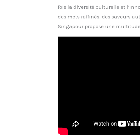
fois la diversité culturelle et l’in
des mets raffinés, des saveurs a
Singapour propose une multitude