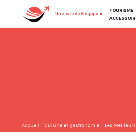
Aller
TOURISME
au
Un zeste de Singapour
ACCESSOIR
contenu
Accueil
Cuisine et gastronomie
Les Meilleur