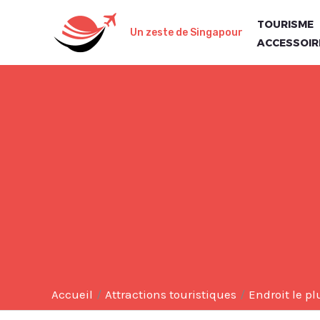
Aller
TOURISME
au
Un zeste de Singapour
ACCESSOIR
contenu
Accueil
Attractions touristiques
Endroit le pl