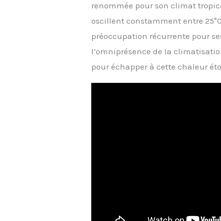
renommée pour son climat tropic
oscillent constamment entre 25°C 
préoccupation récurrente pour ses
l’omniprésence de la climatisation,
pour échapper à cette chaleur éto