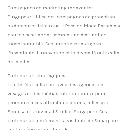
plein air. Après avoir utilisé les essentiels de sac à
Campagnes de marketing innovantes
main mini, le léger parfum dure longtemps,
donnant aux gens une bonne sensation.
Singapour utilise des campagnes de promotion
audacieuses telles que « Passion Made Possible »
pour se positionner comme une destination
incontournable. Ces initiatives soulignent
l’hospitalité, l’innovation et la diversité culturelle
de la ville.
Partenariats stratégiques
La cité-état collabore avec des agences de
voyages et des médias internationaux pour
promouvoir ses attractions phares, telles que
Sentosa et Universal Studios Singapore. Ces
partenariats renforcent la visibilité de Singapour
sur la scène internationale.