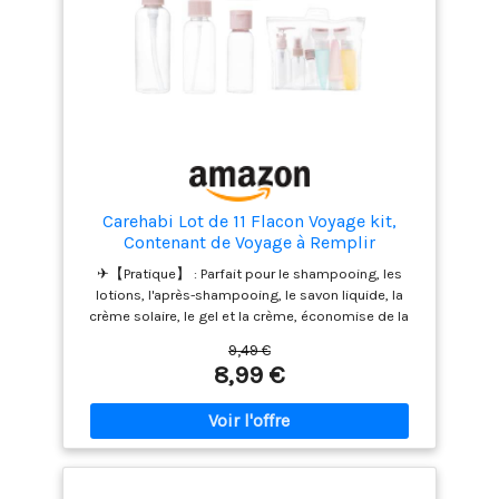
l'obscurité ou la nuit. L'affichage est clair et la prise
en main confortable, garantissant une pesée facile
et précise. Conception ergonomique : Le design
ergonomique de la poignée assure une prise en
main confortable, facilitant ainsi le processus de
pesée.
Carehabi Lot de 11 Flacon Voyage kit,
Contenant de Voyage à Remplir
30/50/60/80ml, Flacons Pulvérisateurs
✈【Pratique】 : Parfait pour le shampooing, les
Vides Transparents, Petite Boîte de
lotions, l'après-shampooing, le savon liquide, la
Crème, Distributeur à Pompe Shampoing
crème solaire, le gel et la crème, économise de la
Accessoire Avion
place dans le sac à dos en voyage ou pour une
9,49 €
utilisation quotidienne. ✈【Accessoires de voyage
8,99 €
parfaits】1 flacon pompe de 80ml, 1 vaporisateur
de 30ml, 1 petite bouteille de 30ml , 1 bouteille avec
bouchon à charnière, 3 bouteilles, 2 petites boîtes
de 60ml, 1 entonnoir, 1 pipette, 1 spatule, 1 sac
transparent. ✈【Facile à remplir et sont anti-fuite】
: Léger, durable, étanche, a une grande ouverture et