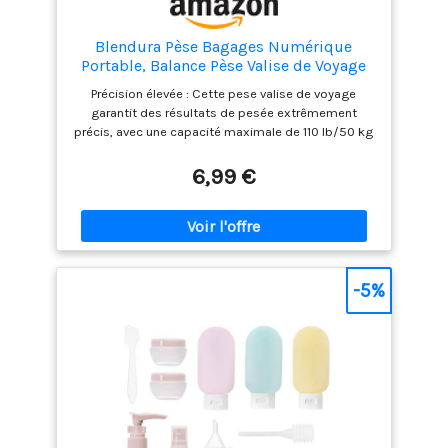
Blendura Pèse Bagages Numérique
Portable, Balance Pèse Valise de Voyage
Avec Fonction Tare, Capacité Max 50
Précision élevée : Cette pese valise de voyage
kg/110lb pour Voyage
garantit des résultats de pesée extrêmement
précis, avec une capacité maximale de 110 lb/50 kg
et une précision de 0,1 lb/50 g. Les unités de
mesure peuvent être facilement modifiées en
6,99 €
fonction de vos besoins. Fonctionnalités
complètes : Pese bagages de voyage dispose des
fonctions de remise à zéro et de tare, vous
permettant de peser vos bagages ou colis sans
souci, même si vous devez les poser. Parfaite pour
les voyageurs, elle élimine le stress de devoir
-5%
réorganiser vos bagages (inclut 2 piles bouton).
Solide et durable : Fabriquée à partir de cette
balance de voyage est conçue pour durer et
supporter une utilisation fréquente, idéale pour les
voyages à long terme et les déplacements
professionnels. Écran rétroéclairé LED : Ce pèse-
bagages numérique est équipé d'un écran LCD avec
rétroéclairage, parfait pour une utilisation dans