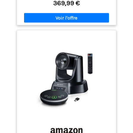
éviter les interférences de signal lorsque plusieurs
369,99 €
systèmes sont dans un même endroit ; une
conception pratique; Tour Guide Microphone
volume réglable (10 niveaux) ; avec câble de
chargement USB et écouteur/microphone simple
et corde pour que les gens puissent entendre le
guide et entendre le son autour Avantages du
microphone pour guide touristique ; le guide ne
peut plus parler fort ; il ne sera pas épuisé ; il ne
dérangera pas les autres personnes se trouvant au
même endroit ; les auditeurs peuvent entendre très
clairement même s'ils sont loin du guide Le
système de guide touristique convient aux
environnements très bruyants ou calmes ; tout le
monde n'a pas besoin d'être aussi près pour
entendre ce que dit le guide ; il permet également
aux guides d'appeler tous les auditeurs à distance
Le murmuré système de guide touristique est
équipé d'un émetteur et de 10 récepteurs ; le guide
porte l'émetteur et le microphone pour parler ;
l'auditeur porte le récepteur et un seul casque pour
écouter Batterie au lithium de 600mAh intégrée
pouvant être rechargée plusieurs fois ; peut
fonctionner pendant 12 heures ; répond aux besoins