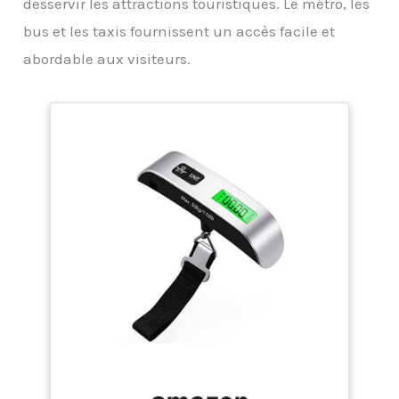
Zoom, Skype, Google Hangout, Cisco WebEx,
desservir les attractions touristiques. Le métro, les
Microsoft Team, GoToMeeting, BlueJeans, etc.
bus et les taxis fournissent un accès facile et
abordable aux visiteurs.