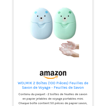
est facile à remplir et à nettoyer. Ne fuit pas et ne
vous inquiétez pas des fuites de produits
cosmétiques. ✈【Parfaite pour voyage avion】 :
tous les pots et flacons sont inférieurs à 100 ml,
idéale pour les voyages en avion. Idéal pour les
voyages d'affaires ou privés, les voyages, le
camping, la randonnée, les pique-niques, les
activités de loisirs en plein air, le sauna,la salle de
sport, etc. ✈【Récipients pour cosmétiques en
voyage】. : Différentes tailles de bouteilles et de
récipients de voyage,répond à une large palette de
produits de beauté et d'articles de toilette, et à une
variété de voyages courts, moyens et longs.
WOLMIK 2 Boîtes (100 Pièces) Feuilles de
Savon de Voyage - Feuilles de Savon
Portables - Boîte de Flocons de Savon
Contenu du paquet - 2 boîtes de feuilles de savon
pour Randonnée - Essentiels pour le Sac
en papier jetables de voyage portables mini.
à Dos - Savon en Mousse à Laver Jetable
Chaque boîte contient 50 pièces de papier savon,
pour