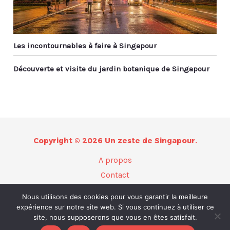
Les incontournables à faire à Singapour
Découverte et visite du jardin botanique de Singapour
Copyright © 2026 Un zeste de Singapour.
A propos
Contact
Plan du site
Nous utilisons des cookies pour vous garantir la meilleure
Mentions légales
expérience sur notre site web. Si vous continuez à utiliser ce
site, nous supposerons que vous en êtes satisfait.
Politique de confidentialité