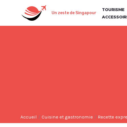
Aller
TOURISME
au
Un zeste de Singapour
ACCESSOIR
contenu
Accueil
Cuisine et gastronomie
Recette expr