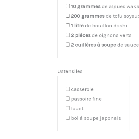
10
grammes
de algues wak
200
grammes
de tofu soyeu
1
litre
de bouillon dashi
2
pièces
de oignons verts
2
cuillères à soupe
de sauce
Ustensiles
casserole
passoire fine
fouet
bol à soupe japonais