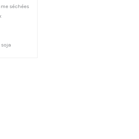
ame séchées
x
 soja