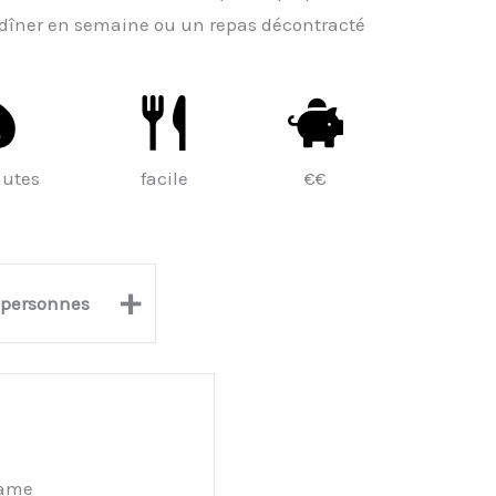
n dîner en semaine ou un repas décontracté
nutes
facile
€€
+
personnes
same