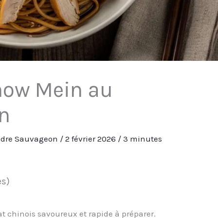
how Mein au
n
ndre Sauvageon
/
2 février 2026
/
3 minutes
es)
t chinois savoureux et rapide à préparer.