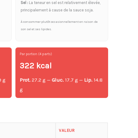
Sel :
La teneur en sel est relativement élevée,
principalement à cause de la sauce soja.
À consommer plutôt occasionnellement en raison de
son sel et ses lipides.
Par portion (4 parts)
322 kcal
9 g
Prot.
27.2 g —
Gluc.
17.7 g —
Lip.
14.8
g
g
VALEUR