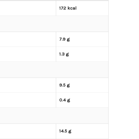
172 kcal
7.9 g
1.3 g
9.5 g
0.4 g
14.5 g