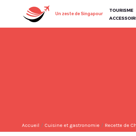
Aller
TOURISME
au
Un zeste de Singapour
ACCESSOIR
contenu
Accueil
Cuisine et gastronomie
Recette de C