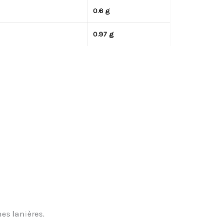
0.6 g
0.97 g
es lanières.