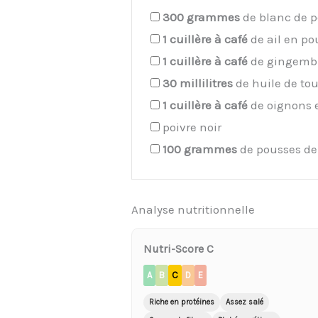
300
grammes
de blanc de p
1
cuillère à café
de ail en po
1
cuillère à café
de gingemb
30
millilitres
de huile de to
1
cuillère à café
de oignons 
poivre noir
100
grammes
de pousses d
Analyse nutritionnelle
Nutri-Score C
A
B
C
D
E
Riche en protéines
Assez salé