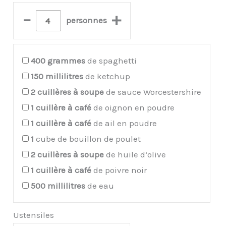
–
+
personnes
400
grammes
de spaghetti
150
millilitres
de ketchup
2
cuillères à soupe
de sauce Worcestershire
1
cuillère à café
de oignon en poudre
1
cuillère à café
de ail en poudre
1
cube de bouillon de poulet
2
cuillères à soupe
de huile d’olive
1
cuillère à café
de poivre noir
500
millilitres
de eau
Ustensiles