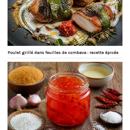
Au En même temps, les
toute occasion spéciale.
baguettes en métal ont
de beaux motifs laser et
un savoir-faire élégant,
qui sont des cadeaux
idéaux pour Noël, les
anniversaires, les
anniversaires, etc.
Poulet grillé dans feuilles de combava : recette épicée