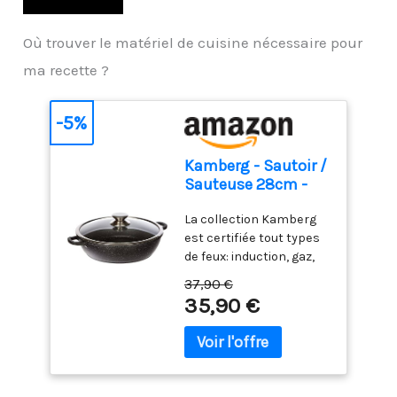
Où trouver le matériel de cuisine nécessaire pour
ma recette ?
-5%
Kamberg - Sautoir /
Sauteuse 28cm -
Fonte d'Aluminium -
La collection Kamberg
Revêtement Type
est certifiée tout types
Pierre - Couvercle en
de feux: induction, gaz,
Verre - Tous Feux
plaques électriques et
dont Induction -
37,90 €
vitrocéramique Equipé
Sans PFOA -
35,90 €
d'une Paire de poignées
0008041, 28 x 28 x
silicones, ce sautoir 28
7,5 cm, Noir
cm vous simplifie le
nettoyage et vous
protège de la chaleur.