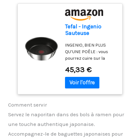
Entretien: passe au lave-
vaisselle Découvrez
aussi la gamme
complète sur le
Tefal - Ingenio
Kamberg Store Amazon
Sauteuse
(en cliquant sur le nom
Preference Acier
de la marque au dessous
INGENIO, BIEN PLUS
Inoxydable - 24 cm
du titre produit)
QU’UNE POÊLE : vous
pourrez cuire sur la
plaque de cuisson,
45,33 €
gratiner vos recettes au
four et conserver les
restes au frigo GAIN DE
PLACE : grâce à son
empilabilité, Ingenio
Comment servir
vous fait gagner de la
place dans vos placards
Servez le naporitan dans des bols à ramen pour
POIGNEE AMOVIBLE
une touche authentique japonaise.
ULTRA SECURISEE : la
poignée amovible sûre
Accompagnez-le de baguettes japonaises pour
et brevetée bénéficie