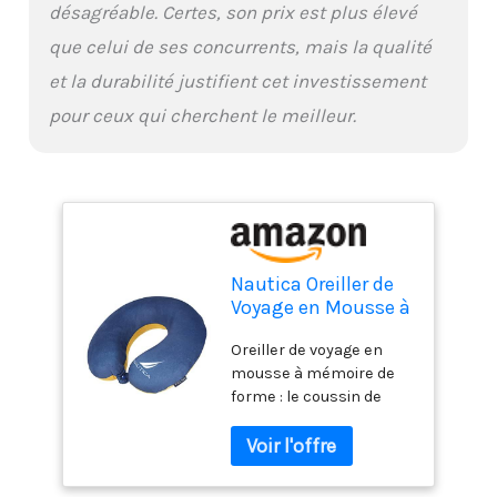
désagréable. Certes, son prix est plus élevé
Petit et portable : il peut
que celui de ses concurrents, mais la qualité
facilement se glisser
dans votre bagage à
et la durabilité justifient cet investissement
main et offre un soutien
pour ceux qui cherchent le meilleur.
optimal du cou et des
épaules lorsque vous
êtes dans le train, le bus,
l'avion, la voiture ou au
bureau
Nautica Oreiller de
Voyage en Mousse à
mémoire de Forme
Oreiller de voyage en
mousse à mémoire de
forme : le coussin de
voyage offre un rebond
élevé et un confort
optimal. L'équilibre
parfait entre douceur et