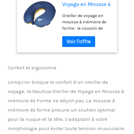
Voyage en Mousse à
mémoire de Forme
Oreiller de voyage en
mousse à mémoire de
forme : le coussin de
voyage offre un rebond
élevé et un confort
optimal. L'équilibre
parfait entre douceur et
soutien pour positionner
votre cou et votre tête à
Confort et ergonomie
l'endroit idéal Coussin de
soutien du cou de voyage
Lorsqu’on évoque le confort d’un oreiller de
: notre coussin de nuque
voyage, la Nautica Oreiller de Voyage en Mousse à
pour voyage est
ergonomique, soutien
mémoire de Forme ne déçoit pas. La mousse à
tout autour de votre cou
mémoire de forme procure un soutien optimal
à 360 degrés. Empêche
votre tête de tomber
pour la nuque et la tête, s’adaptant à votre
vers l'avant ou de se
morphologie pour éviter toute tension musculaire.
pencher à gauche ou à