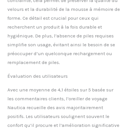
contrainte, cela permet de préserver la qualité du
matériau doux et
velours et la durabilité de la mousse à mémoire de
agréable pour la peau.
Petit et portable : il peut
forme. Ce détail est crucial pour ceux qui
facilement se glisser
recherchent un produit à la fois durable et
dans votre bagage à
main et offre un soutien
hygiénique. De plus, l’absence de piles requises
optimal du cou et des
simplifie son usage, évitant ainsi le besoin de se
épaules lorsque vous
préoccuper d’un quelconque rechargement ou
êtes dans le train, le bus,
l'avion, la voiture ou au
remplacement de piles.
bureau
Évaluation des utilisateurs
Avec une moyenne de 4,1 étoiles sur 5 basée sur
les commentaires clients, l’oreiller de voyage
Nautica recueille des avis majoritairement
positifs. Les utilisateurs soulignent souvent le
confort qu’il procure et l’amélioration significative