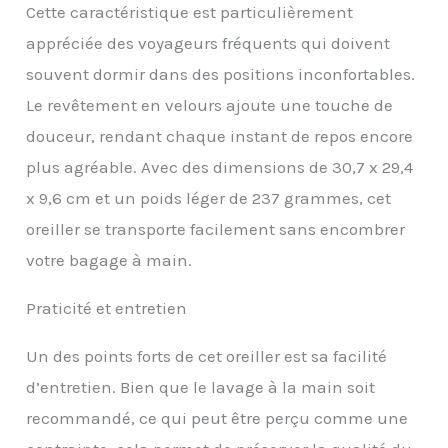
droite lorsque vous
Cette caractéristique est particulièrement
faites une sieste avec
appréciée des voyageurs fréquents qui doivent
l'oreiller de voyage
Nautica en mousse à
souvent dormir dans des positions inconfortables.
mémoire de forme
Le revêtement en velours ajoute une touche de
Confort du cou partout :
évitez les douleurs au
douceur, rendant chaque instant de repos encore
cou après avoir lu, jouer,
plus agréable. Avec des dimensions de 30,7 x 29,4
regarder la télévision,
faire la sieste ou voyager
x 9,6 cm et un poids léger de 237 grammes, cet
en avion, en voiture, en
oreiller se transporte facilement sans encombrer
train. Le coussin de
voyage Nautica offre un
votre bagage à main.
soutien parfait du cou
pour soulager les
Praticité et entretien
douleurs cervicales et
vous permettre de
Un des points forts de cet oreiller est sa facilité
profiter d'un voyage
confortable Oreiller
d’entretien. Bien que le lavage à la main soit
d'avion facile d'entretien
recommandé, ce qui peut être perçu comme une
: notre revêtement est
en velours pour un