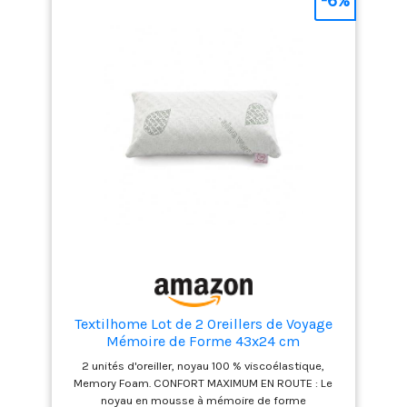
-6%
soin doux à votre peau Design : nous avons
effectué plusieurs expériences sur les oreillers de
voyage pour le cou, en trouvant une forme plus
adaptée aux vertèbres cervicales, le design élargi
des deux côtés empêche la tête de glisser.
S'adapte naturellement. Réduit la fatigue des
vertèbres cervicales Compagnon de voyage :
l'oreiller de voyage est conçu avec une boucle de
suspension. Si votre valise est pleine, vous pouvez
facilement l'attacher à l'extérieur de la valise, ce qui
est très pratique. Ajustez facilement le confort pour
la voiture, l'avion, les voyages et la maison Sans
soucis après vente : nous servirons à 100 % nos
clients. Si pour une raison quelconque vous n'êtes
pas satisfait de nos produits ou services, n'hésitez
pas à nous contacter. Veuillez nous donner une
chance de communiquer avec vous
Textilhome Lot de 2 Oreillers de Voyage
Mémoire de Forme 43x24 cm
2 unités d'oreiller, noyau 100 % viscoélastique,
Memory Foam. CONFORT MAXIMUM EN ROUTE : Le
noyau en mousse à mémoire de forme