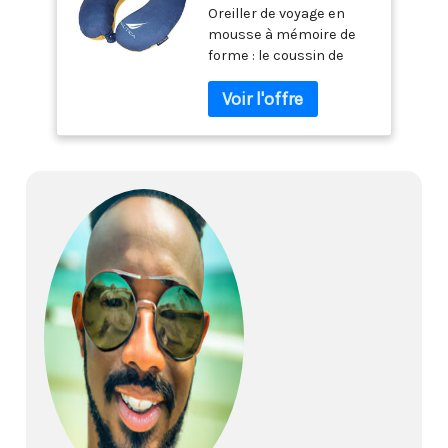
Oreiller de voyage en
mousse à mémoire de
forme : le coussin de
voyage offre un rebond
élevé et un confort
optimal. L'équilibre
parfait entre douceur et
soutien pour positionner
votre cou et votre tête à
l'endroit idéal Coussin de
soutien du cou de voyage
: notre coussin de nuque
pour voyage est
ergonomique, soutien
tout autour de votre cou
à 360 degrés. Empêche
votre tête de tomber
vers l'avant ou de se
pencher à gauche ou à
droite lorsque vous
faites une sieste avec