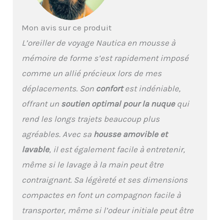
l'oreiller de voyage
Nautica en mousse à
mémoire de forme
Mon avis sur ce produit
Confort du cou partout :
L’oreiller de voyage Nautica en mousse à
évitez les douleurs au
cou après avoir lu, jouer,
mémoire de forme s’est rapidement imposé
regarder la télévision,
comme un allié précieux lors de mes
faire la sieste ou voyager
en avion, en voiture, en
déplacements. Son
confort
est indéniable,
train. Le coussin de
offrant un
soutien optimal pour la nuque
qui
voyage Nautica offre un
soutien parfait du cou
rend les longs trajets beaucoup plus
pour soulager les
agréables. Avec sa
housse amovible et
douleurs cervicales et
vous permettre de
lavable
, il est également facile à entretenir,
profiter d'un voyage
même si le lavage à la main peut être
confortable Oreiller
d'avion facile d'entretien
contraignant. Sa légèreté et ses dimensions
: notre revêtement est
compactes en font un compagnon facile à
en velours pour un
matériau doux et
transporter, même si l’odeur initiale peut être
agréable pour la peau.