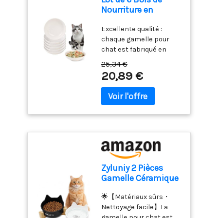
pivote
température. Plusieurs
Nourriture en
automatiquement en
Méthodes de Stockage :
céramique pour
fonction de la façon dont
Les thermometre
Excellente qualité :
Chat – Larges et Peu
le thermomètre
cuisson à lecture
chaque gamelle pour
Profondes pour
numérique est tenu, ce
instantanée ont des
chat est fabriqué en
soulager la Fatigue
qui vous permet de lire
trous de suspension, qui
céramique de qualité
des Moustaches –
les chiffres dans
25,34 €
peuvent être facilement
alimentaire de qualité
Assiettes Plates –
20,89 €
n'importe quelle
accrochés à des
supérieure qui est cuite
Passe au Micro-
direction, ce qui est
crochets ou à des
à haute température,
Ondes et au Lave-
pratique pour les
cordes de cuisine ; le
robuste et durable, sans
Vaisselle – 150 g –
droitiers comme pour
couvre-sonde peut
cadmium et sans
14,3 cm
les gauchers
protéger votre
plomb, non toxique et
INTELLIGENT ET DIGITAL :
thermometre cuisine
sans danger. Moustache
Fonction de verrouillage,
des dommages
sans stress : 14,3 cm de
vous pouvez « HOLD » la
physiques, et il peut
diamètre et 3,6 cm de
valeur de la
également être clipsé
hauteur. Le bol pour chat
thermomètre de cuisine
Zyluniy 2 Pièces
dans votre poche pour
avec un design large et
sur l'écran pour lire la
Gamelle Céramique
un transport facile.
peu profond permet à
température loin de la
200ml pour Chat et
ThermoPro devient
vos chatons d'obtenir
source de chaleur ;
🌟【Matériaux sûrs・
Petit Chien | Bol
TempPro ! TempPro
facilement de la
Fonction on/off
Nettoyage facile】La
Nourriture et Eau
conserve la même
nourriture, ce qui évite la
intelligente, la sonde du
gamelle pour chat est