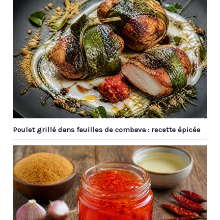
baguettes sont idéales
baguettes jetables, vous
pour manger des sushis,
pouvez les emmener au
du riz ou des nouilles et
travail et les laver à l'eau
elles sont excellentes
après les repas pour
pour les traiteurs, les
garder les baguettes
restaurants, les buffets,
propres. 【Diverses
les cafétérias, les
Applications】 : Nos
restaurants, les cafés
baguettes réutilisables
ou tout autre endroit
sont indispensables
servant des plats
pour la cuisine asiatique
japonais.
comme le ragoût de
sushi ramen, le poulet
Poulet grillé dans feuilles de combava : recette épicée
kung pao et les
boulettes et même
certains aliments du
Moyen-Orient. Il peut
également être utilisé
pour préparer des
aliments de tous les
jours tels que les pâtes.
Au En même temps, les