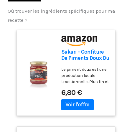
Où trouver les ingrédients spécifiques pour ma
recette ?
Sakari - Confiture
De Piments Doux Du
Pays Basque 220 G
Le piment doux est une
production locale
traditionnelle. Plus fin et
moins acide que le
6,80 €
poivron, il est utilisé
depuis toujours dans la
cuisine basque pour
confectionner Axoa,
piperade, poulet
basquaise… Pour de la
confiture de la gelée et