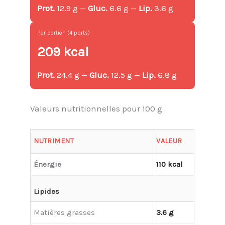
Prot.
12.9 g —
Gluc.
6.6 g —
Lip.
3.6 g
Par portion (4 parts)
209 kcal
Prot.
24.4 g —
Gluc.
12.5 g —
Lip.
6.8 g
Valeurs nutritionnelles pour 100 g
NUTRIMENT
VALEUR
Énergie
110 kcal
Lipides
Matières grasses
3.6 g