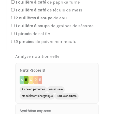
1
cuillère à café
de paprika fumé
1
cuillère à café
de fécule de maïs
2
cuillères à soupe
de eau
1
cuillère à soupe
de graines de sésame
1
pincée
de sel fin
2
pincées
de poivre noir moulu
Analyse nutritionnelle
Nutri-Score B
A
B
C
D
E
Riche en protéines
Assez salé
Modérément énergétique
Faible en fibres
Synthèse express