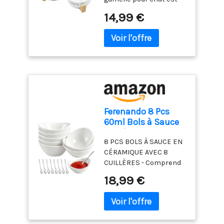
Anti-Moustaches,
mission, la même
fatigue des moustaches
thermomètre s'ouvre ou
fabriquée en céramique
Facile à Nettoyer |
structure opérationnelle
14,99 €
et garde son visage
se ferme
haut de gamme
Design Large et Peu
et les mêmes produits
propre. Bol Chat
automatiquement
résistante aux chocs,
Profond | Surface
que ThermoPro ; vous
Polyvalent : Venez en 6
lorsque vous dépliez ou
durable et lavable au
Lisse, Compatible
pourrez donc recevoir un
pièces, vous permettant
repliez la sonde. Si le
lave-vaisselle. Associée à
Lave-Vaisselle
produit de marque
de nourrir plusieurs
thermometre
une base en bambou
ThermoPro ou TempPro.
chats en même temps.
alimentaire n'est pas
naturel offrant une
Parfait pour servir des
utilisé pendant 10
excellente résistance à
aliments secs, des
minutes, il s'éteint
l'eau, elle vous garantit
aliments humides, des
automatiquement pour
une tranquillité d'esprit
aliments crus, des
Ferenando 8 Pcs
économiser
lorsqu'elle est en
aliments en conserve,
60ml Bols à Sauce
intelligemment l'énergie
contact avec la
de l'eau, du lait pour
en Céramique avec
de la batterie SONDES
nourriture de votre
animaux de compagnie
8 PCS BOLS À SAUCE EN
8 Cuillères, Blanc
ULTRA-FINE ET EXTRA-
animal. 🌟【Stabilité
et des collations pour
CÉRAMIQUE AVEC 8
LONGUE : La sonde du
antidérapante・
chats. Facile à nettoyer
CUILLÈRES - Comprend
thermomètre est
Protection contre les
et à ranger : chaque
8 Bols à Sauce en
fabriquée en acier
18,99 €
éclaboussures】La base
écuelle pour chat peut
céramique de 60 ml + 8
inoxydable 304 de haute
est solidement conçue
être utilisée en toute
cuillères en acier
qualité avec un diamètre
pour empêcher la
sécurité au micro-ondes
inoxydable de 12 cm. La
de 8 mm, ce qui fournit
gamelle de basculer
et au lave-vaisselle. La
conception ovale
la sensibilité nécessaire
pendant le repas.