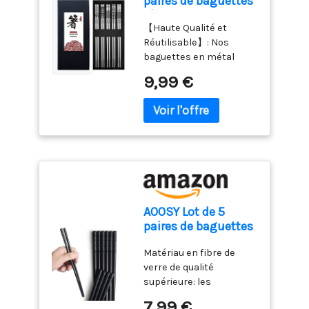
paires de baguettes
de suspension au dos,
grands chats. 🌟
crémaillère, parfait pour
sur le plat principal pour
réutilisables en
vous pouvez facilement
【Conception
les amoureux des chats.
éviter les taches,
【Haute Qualité et
acier inoxydable -
l'attacher à votre four ou
amovible・Nettoyage
💡🎈Une taille adorable
empêcher la sauce
Réutilisable】: Nos
Passe au lave-
à votre réfrigérateur ou
impeccable】Les bols
pour les condiments, les
d'humidifier les aliments
baguettes en métal
vaisselle -
le suspendre n'importe
se détachent de la base
épices et même les
et maintenir un goût
sont réutilisables et
Baguettes
où. Après utilisation, il
en bambou. Les bols en
9,99 €
bijoux, Livré avec 6
croustillant.
fabriquées en acier
japonaises gravées
suffit d'essuyer ou de
céramique passent au
modèles de chats
ESTHÉTIQUE DE LA
inoxydable 304 de haute
laser - Coffret
rincer la sonde
lave-vaisselle, tandis que
différents dans le
VAISSELLE - Le bol à
qualité, qui est solide et
cadeau
la base se nettoie
centre.
sauce est fabriqué à
durable et a une longue
Noël/anniversaire
séparément, ce qui
partir de céramique
durée de vie.Les
empêche l'accumulation
texturée blanc ivoire
baguettes en acier
de saleté et facilite
avec un vernis lisse et
inoxydable sont saines
l'entretien. 🌟
raffiné. Sa forme ovale
et presque
【Esthétique et
minimaliste dégage une
indestructibles.
praticité】La conception
AOOSY Lot de 5
élégance
【Profitez de Manger
à fond plat s'adapte aux
paires de baguettes
contemporaine et
avec des Baguettes】:
habitudes alimentaires
en fibre de verre
s'harmonise facilement
23,5 cm (9,25 pouces) de
des chats et des petits
Matériau en fibre de
réutilisables en
avec divers styles de
long et 0,7 cm (0,27
chiens, tandis que son
verre de qualité
alliage japonais
vaisselle pour rehausser
pouce) de large, nos
aspect moderne et
supérieure: les
antidérapant
l'expérience culinaire.
baguettes en acier
minimaliste
baguettes japonaises en
SOLIDE ET DURABLE - Le
7,99 €
inoxydable pèsent 30 g
s'harmonise avec