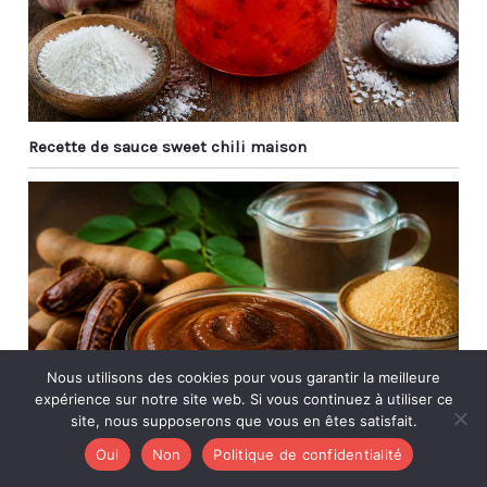
baguettes en métal ont
de beaux motifs laser et
un savoir-faire élégant,
qui sont des cadeaux
idéaux pour Noël, les
anniversaires, les
Recette de sauce sweet chili maison
anniversaires, etc.
Nous utilisons des cookies pour vous garantir la meilleure
expérience sur notre site web. Si vous continuez à utiliser ce
site, nous supposerons que vous en êtes satisfait.
Oui
Non
Politique de confidentialité