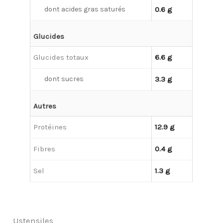
dont acides gras saturés
0.6 g
Glucides
Glucides totaux
6.6 g
dont sucres
3.3 g
Autres
Protéines
12.9 g
Fibres
0.4 g
Sel
1.3 g
Ustensiles