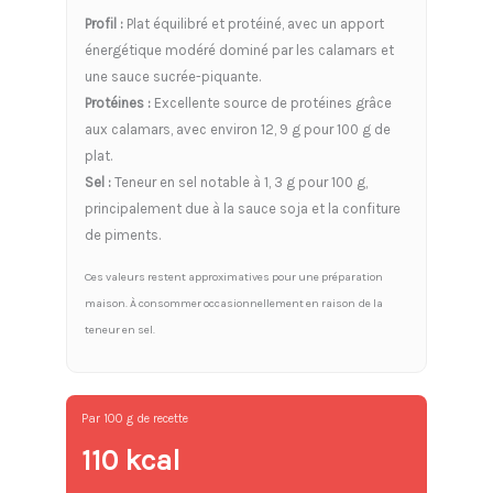
Profil :
Plat équilibré et protéiné, avec un apport
énergétique modéré dominé par les calamars et
une sauce sucrée-piquante.
Protéines :
Excellente source de protéines grâce
aux calamars, avec environ 12, 9 g pour 100 g de
plat.
Sel :
Teneur en sel notable à 1, 3 g pour 100 g,
principalement due à la sauce soja et la confiture
de piments.
Ces valeurs restent approximatives pour une préparation
maison. À consommer occasionnellement en raison de la
teneur en sel.
Par 100 g de recette
110 kcal