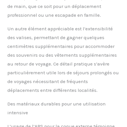
la construction légère
de main, que ce soit pour un déplacement
facilitent la
professionnel ou une escapade en famille.
manipulation et le
levage.
Un autre élément appréciable est l’extensibilité
des valises, permettant de gagner quelques
centimètres supplémentaires pour accommoder
des souvenirs ou des vêtements supplémentaires
au retour de voyage. Ce détail pratique s’avère
particulièrement utile lors de séjours prolongés ou
de voyages nécessitant de fréquents
déplacements entre différentes localités.
Des matériaux durables pour une utilisation
intensive
L’usage de l’ABS pour la coque externe témoigne