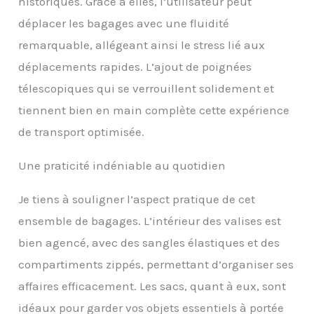
maximiser l’espace pour
historiques. Grâce à elles, l’utilisateur peut
les voyages plus longs.
déplacer les bagages avec une fluidité
EMPILABLE ET FACILE À
remarquable, allégeant ainsi le stress lié aux
TRANSPORTER : Toutes
les pièces s’emboîtent
déplacements rapides. L’ajout de poignées
les unes dans les autres
télescopiques qui se verrouillent solidement et
pour un rangement peu
encombrant, tandis que
tiennent bien en main complète cette expérience
le sac fourre-tout et le
de transport optimisée.
sac de voyage compact
peuvent être facilement
empilés sur la valise
Une praticité indéniable au quotidien
pour un transport
pratique et sans tracas.
Je tiens à souligner l’aspect pratique de cet
MOBILITÉ FLUIDE ET À
ensemble de bagages. L’intérieur des valises est
BRUIT RÉDUIT : Les
roulettes doubles
bien agencé, avec des sangles élastiques et des
pivotantes permettent
compartiments zippés, permettant d’organiser ses
de manœuvrer sans
effort et avec un bruit
affaires efficacement. Les sacs, quant à eux, sont
réduit, tandis que la
idéaux pour garder vos objets essentiels à portée
poignée télescopique et