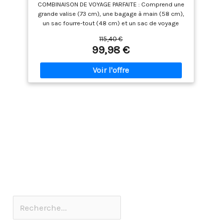
Cabine, Sac Fourre-Tout de Voyage
COMBINAISON DE VOYAGE PARFAITE : Comprend une
Compact, Extensible, 4 roulettes
grande valise (73 cm), une bagage à main (58 cm),
Pivotantes, Or Rosé
un sac fourre-tout (48 cm) et un sac de voyage
compact (25 cm) dans une finition or rose
115,40 €
magnifique : tout ce dont vous avez besoin pour
99,98 €
les escapades d’un week-end et les longs voyages.
DURABLE ET RÉSISTANT AUX RAYURES : Les grandes
valises et les bagages à main sont dotés d’une
coque rigide en ABS très épaisse et résistante aux
rayures avec des bords renforcés pour une
résistance et une protection accrues, tandis que le
sac fourre-tout et le sac de voyage compact sont
fabriqués dans un tissu durable et léger. CAPACITÉ
EXTENSIBLE : Les grandes valises et les valises à
main offrent un design extensible, offrant jusqu’à
15 % d’espace en plus afin de maximiser l’espace
pour les voyages plus longs. EMPILABLE ET FACILE À
TRANSPORTER : Toutes les pièces s’emboîtent les
unes dans les autres pour un rangement peu
encombrant, tandis que le sac fourre-tout et le sac
de voyage compact peuvent être facilement
empilés sur la valise pour un transport pratique et
sans tracas. MOBILITÉ FLUIDE ET À BRUIT RÉDUIT :
Les roulettes doubles pivotantes permettent de