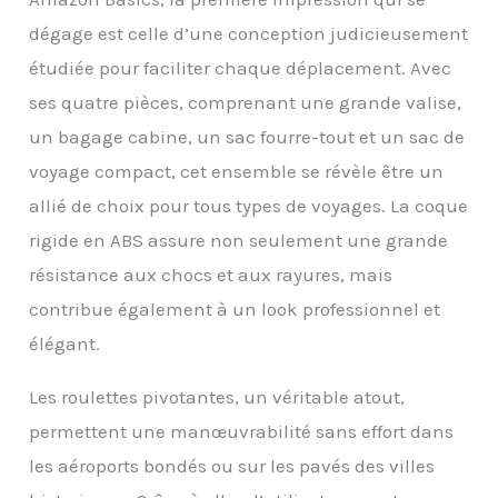
RÉSISTANT AUX RAYURES
: Les grandes valises et
dégage est celle d’une conception judicieusement
les bagages à main sont
étudiée pour faciliter chaque déplacement. Avec
dotés d’une coque rigide
ses quatre pièces, comprenant une grande valise,
en ABS très épaisse et
résistante aux rayures
un bagage cabine, un sac fourre-tout et un sac de
avec des bords
voyage compact, cet ensemble se révèle être un
renforcés pour une
résistance et une
allié de choix pour tous types de voyages. La coque
protection accrues,
rigide en ABS assure non seulement une grande
tandis que le sac fourre-
tout et le sac de voyage
résistance aux chocs et aux rayures, mais
compact sont fabriqués
contribue également à un look professionnel et
dans un tissu durable et
léger. CAPACITÉ
élégant.
EXTENSIBLE : Les
grandes valises et les
Les roulettes pivotantes, un véritable atout,
valises à main offrent un
design extensible,
permettent une manœuvrabilité sans effort dans
offrant jusqu’à 15 %
les aéroports bondés ou sur les pavés des villes
d’espace en plus afin de