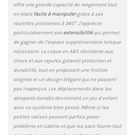
design extensible,
offre une grande capacité de rangement tout
offrant jusqu’à 15 %
en étant
facile à manipuler
grâce à ses
d’espace en plus afin de
maximiser l’espace pour
roulettes pivotantes à 360°. J’apprécie
les voyages plus longs.
particulièrement son
extensibilité
qui permet
EMPILABLE ET FACILE À
TRANSPORTER : Toutes
de gagner de l’espace supplémentaire lorsque
les pièces s’emboîtent
nécessaire. La coque en ABS résistante aux
les unes dans les autres
pour un rangement peu
chocs et aux rayures garantit protection et
encombrant, tandis que
durabilité, tout en proposant une finition
le sac fourre-tout et le
sac de voyage compact
soignée et un design élégant qui ne passent
peuvent être facilement
pas inaperçus. Les déplacements dans les
empilés sur la valise
pour un transport
aéroports bondés deviennent un jeu d’enfant
pratique et sans tracas.
avec ce système bien pensé. Même si les
MOBILITÉ FLUIDE ET À
BRUIT RÉDUIT : Les
petites valises peuvent parfois poser
roulettes doubles
problème en cabine et que les sacs fourre-tout
pivotantes permettent