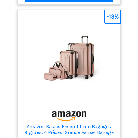
ABS très épaisse et résistante aux rayures avec des
bords renforcés pour une résistance et une
protection accrues, tandis que le sac fourre-tout et
-13%
le sac de voyage compact sont fabriqués dans un
tissu durable et léger. CAPACITÉ EXTENSIBLE : Les
grandes valises et les valises à main offrent un
design extensible, offrant jusqu’à 15 % d’espace en
plus afin de maximiser l’espace pour les voyages
plus longs. EMPILABLE ET FACILE À TRANSPORTER :
Toutes les pièces s’emboîtent les unes dans les
autres pour un rangement peu encombrant, tandis
que le sac fourre-tout et le sac de voyage compact
peuvent être facilement empilés sur la valise pour
un transport pratique et sans tracas. MOBILITÉ
FLUIDE ET À BRUIT RÉDUIT : Les roulettes doubles
pivotantes permettent de manœuvrer sans effort et
avec un bruit réduit, tandis que la poignée
télescopique et la construction légère facilitent la
manipulation et le levage.
Amazon Basics Ensemble de Bagages
Rigides, 4 Pièces, Grande Valise, Bagage