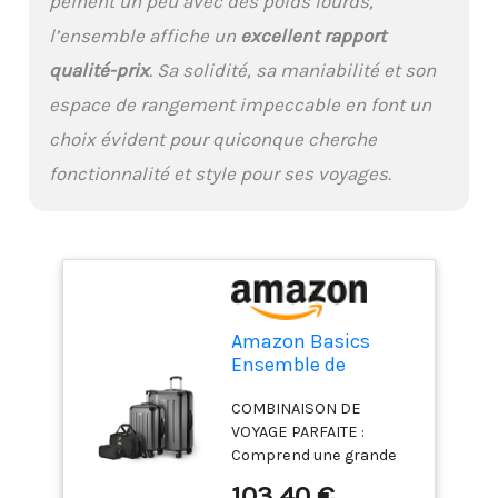
peinent un peu avec des poids lourds,
de manœuvrer sans
effort et avec un bruit
l’ensemble affiche un
excellent rapport
réduit, tandis que la
qualité-prix
. Sa solidité, sa maniabilité et son
poignée télescopique et
la construction légère
espace de rangement impeccable en font un
facilitent la
choix évident pour quiconque cherche
manipulation et le
levage.
fonctionnalité et style pour ses voyages.
Amazon Basics
Ensemble de
Bagages Rigides, 4
COMBINAISON DE
Pièces, Grande
VOYAGE PARFAITE :
Valise, Bagage
Comprend une grande
Cabine, Sac Fourre-
valise (73 cm), une
Tout, Sac de Voyage
103,40 €