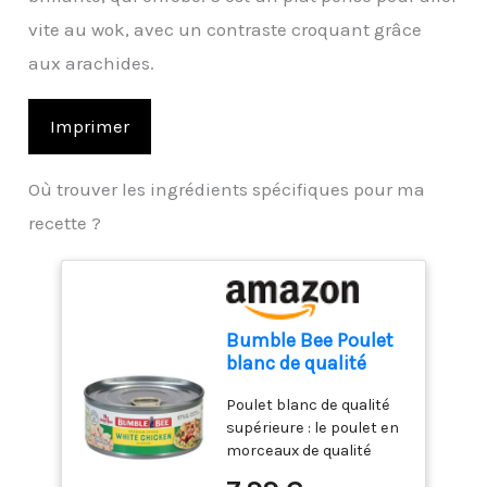
vite au wok, avec un contraste croquant grâce
aux arachides.
Imprimer
Où trouver les ingrédients spécifiques pour ma
recette ?
Bumble Bee Poulet
blanc de qualité
supérieure, morceau
Poulet blanc de qualité
dans l'eau, boîte de
supérieure : le poulet en
141,7 g – 19 g de
morceaux de qualité
protéines par
supérieure vous
portion – Sans