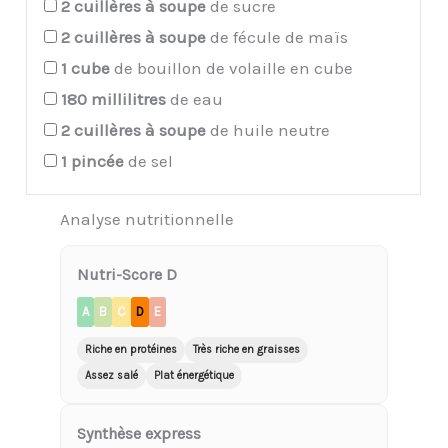
2
cuillères à soupe
de sucre
2
cuillères à soupe
de fécule de maïs
1
cube
de bouillon de volaille en cube
180
millilitres
de eau
2
cuillères à soupe
de huile neutre
1
pincée
de sel
Analyse nutritionnelle
Nutri-Score D
A
B
C
D
E
Riche en protéines
Très riche en graisses
Assez salé
Plat énergétique
Synthèse express