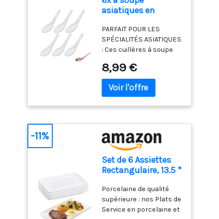
6x à soupe
expérience de table
GENROKU ? Genroku 元
porcelaine de haute
Chaque ensemble de
crémaillère, etc. 【Motif
asiatiques en
dynamique et
禄 est une ère japonaise
qualité, sans plomb et
bols à ramen en
Laser Unique】: Les
porcelaine blanche,
personnalisée. 【Texture
de 1688 à 1704, l'âge d'or
résistante aux aliments
céramique est une
baguettes de haute
PARFAIT POUR LES
cuillères à riz
pratique, conception
de la période Edo. La
pour une durabilité et un
petite œuvre d'art,
qualité revêtues de
SPÉCIALITÉS ASIATIQUES
élégantes, cuillères
empilable et céramique
caractéristique des
aspect élégant. Passe
chaque repas devient
titane argenté vous
: Ces cuillères à soupe
de service pour bols
résistante aux hautes
"baguettes Genroku" est
au lave-vaisselle et au
une fête visuelle qui
mettent à l'aise lorsque
en porcelaine blanche
de riz, ramen,
températures】Les
qu'il y a une rainure au
8,99 €
micro-ondes Sensation
stimule l'appétit et crée
vous l'utilisez.Les
sont idéales pour
apéritifs, desserts et
fines lignes peintes à la
milieu, ce qui facilite la
agréable en bouche : la
une atmosphère
baguettes en métal
déguster des plats
dim sum, ensemble
main sur la surface
séparation et
surface extra lisse
chaleureuse et
sont laser avec un motif
comme le Nasi Goreng,
de 6 pièces, blanc
offrent une adhérence
l'utilisation.
assure une expérience
accueillante – parfait
unique.Pas facile de se
le Wonton, le Ramen, le
antidérapante subtile
de repas
pour des moments de
décolorer après une
Pho et d’autres soupes
pour une manipulation
particulièrement
plaisir en famille et
utilisation à long
asiatiques. Leur design
plus sûre. La conception
agréable et la forme
entre amis. Convient
terme.Chaque paire
élégant et fonctionnel
-11%
empilable économise un
ergonomique tient bien
pour tous les types
d'acier inoxydable les
en fait un
espace considérable
dans la main. 🍳
d'aliments : le bol ramen
baguettes ont un motif
incontournable pour
dans les armoires,
Résistant au four et
Set de 6 Assiettes
en 2 parties est très
différent La gravure sur
tous les amoureux de la
parfaite pour les
pratique : Idéal pour
Rectangulaire, 13.5 *
bien adapté pour les
les tiges métalliques
cuisine asiatique,
appartements, les
servir et cuire des
22.5cm Assiettes à
bols à dessert, les bols à
réduit la sensation de
garantissant un plaisir
petites cuisines et un
ragoûts ou des plats
Porcelaine de qualité
dîner en Porcelaine,
céréales, les bols à riz,
glissement. 【Passe au
authentique à chaque
rangement organisé. Ce
pour une personne. Le
supérieure : nos Plats de
Plats de Service
ainsi que pour les
Lave-vaisselle et Facile à
bouchée. DESIGN
bol en céramique peut
trou dans la poignée
Service en porcelaine et
pour Fête, Plateau
collations, les
Nettoyer】: Ils peuvent
ÉLÉGANT ET
passer au micro-ondes
extra longue permet