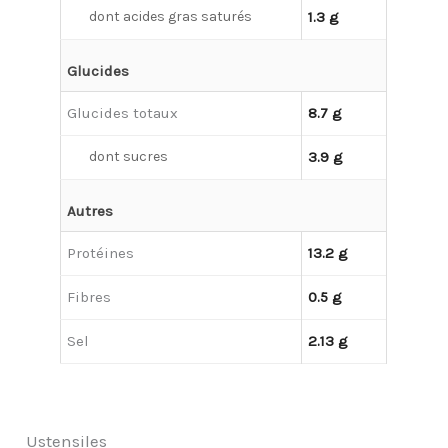
dont acides gras saturés
1.3 g
Glucides
Glucides totaux
8.7 g
dont sucres
3.9 g
Autres
Protéines
13.2 g
Fibres
0.5 g
Sel
2.13 g
Ustensiles