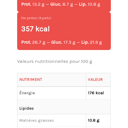
Prot.
13.2 g —
Gluc.
8.7 g —
Lip.
10.8 g
Par portion (4 parts)
357 kcal
Prot.
26.7 g —
Gluc.
17.5 g —
Lip.
21.9 g
Valeurs nutritionnelles pour 100 g
NUTRIMENT
VALEUR
Énergie
176 kcal
Lipides
Matières grasses
10.8 g