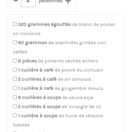
–
+
personnes
320
grammes égouttés
de blanc de poulet
en conserve
80
grammes
de arachides grillées non
salées
8
pièces
de piments séchés entiers
1
cuillère à café
de poivre du sichuan
2
cuillères à café
de ail semoule
1
cuillère à café
de gingembre moulu
6
cuillères à soupe
de sauce soja
2
cuillères à soupe
de vinaigre de riz
1
cuillère à soupe
de huile de sésame
toastée