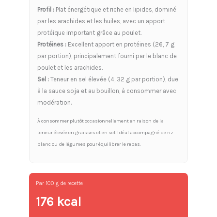
Profil :
Plat énergétique et riche en lipides, dominé
par les arachides et les huiles, avec un apport
protéique important grâce au poulet.
Protéines :
Excellent apport en protéines (26, 7 g
par portion), principalement fourni par le blanc de
poulet et les arachides.
Sel :
Teneur en sel élevée (4, 32 g par portion), due
à la sauce soja et au bouillon, à consommer avec
modération.
À consommer plutôt occasionnellement en raison de la
teneur élevée en graisses et en sel. Idéal accompagné de riz
blanc ou de légumes pour équilibrer le repas.
Par 100 g de recette
176 kcal