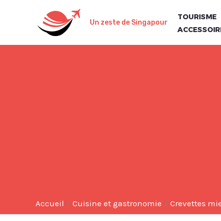
Aller
TOURISME
au
Un zeste de Singapour
ACCESSOIR
contenu
Accueil
Cuisine et gastronomie
Crevettes mi