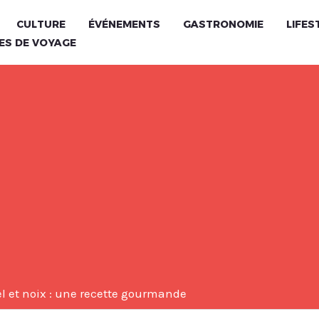
CULTURE
ÉVÉNEMENTS
GASTRONOMIE
LIFES
ES DE VOYAGE
el et noix : une recette gourmande