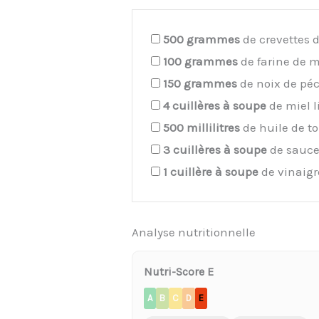
500
grammes
de crevettes 
100
grammes
de farine de 
150
grammes
de noix de pé
4
cuillères à soupe
de miel l
500
millilitres
de huile de t
3
cuillères à soupe
de sauce
1
cuillère à soupe
de vinaigre
Analyse nutritionnelle
Nutri-Score E
A
B
C
D
E