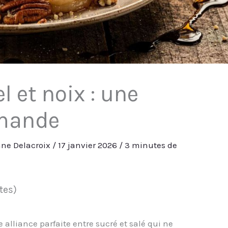
l et noix : une
rmande
ne Delacroix
/
17 janvier 2026
/
3 minutes de
otes)
e alliance parfaite entre sucré et salé qui ne