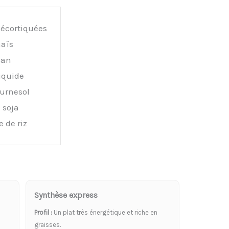
décortiquées
maïs
can
iquide
ournesol
 soja
 de riz
Synthèse express
Profil :
Un plat très énergétique et riche en
graisses.