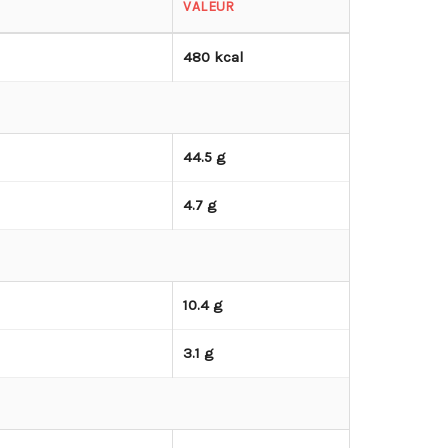
VALEUR
480 kcal
44.5 g
4.7 g
10.4 g
3.1 g