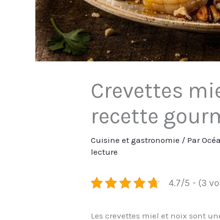
Crevettes mie
recette gou
Cuisine et gastronomie
/ Par
Océa
lecture
4.7/5 - (3 v
Les crevettes miel et noix sont un