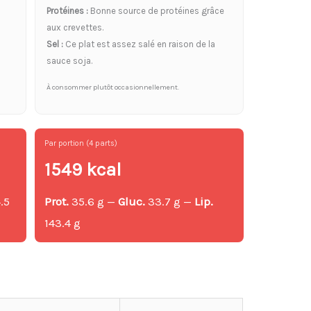
Protéines :
Bonne source de protéines grâce
aux crevettes.
Sel :
Ce plat est assez salé en raison de la
sauce soja.
À consommer plutôt occasionnellement.
Par portion (4 parts)
1549 kcal
.5
Prot.
35.6 g —
Gluc.
33.7 g —
Lip.
143.4 g
g