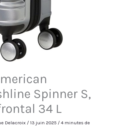
 American
shline Spinner S,
rontal 34 L
e Delacroix
/
13 juin 2025
/
4 minutes de