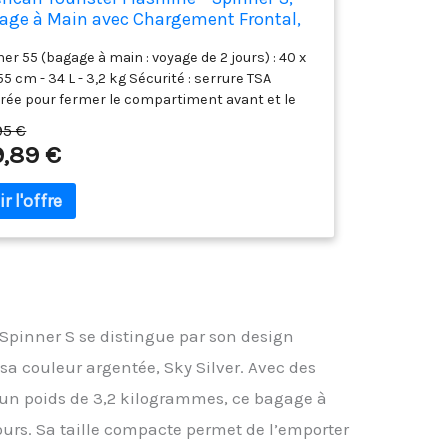
age à Main avec Chargement Frontal,
m, 34 L, argenté (Sky Silver)
er 55 (bagage à main : voyage de 2 jours) : 40 x
55 cm - 34 L - 3,2 kg Sécurité : serrure TSA
grée pour fermer le compartiment avant et le
artiment principal Compartiment avant :
95 €
ent aux ordinateurs portables jusqu'à 15,6
9,89 €
s et aux tablettes jusqu'à 10,5 pouces Texture
tante : ABS robuste, avec une structure de
ce intelligente qui offre une protection contre
ayures Ryanair Dimensions strictes : 55 x 40 x
m
 Spinner S se distingue par son design
sa couleur argentée, Sky Silver. Avec des
 un poids de 3,2 kilogrammes, ce bagage à
jours. Sa taille compacte permet de l’emporter