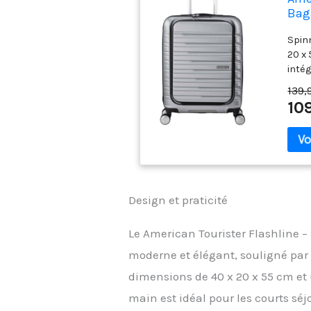
Bag
55 c
Spinn
20 x 
inté
comp
139,
convi
10
pouce
résis
surfa
les r
20 c
Design et praticité
Le American Tourister Flashline –
moderne et élégant, souligné par 
dimensions de 40 x 20 x 55 cm et
main est idéal pour les courts sé