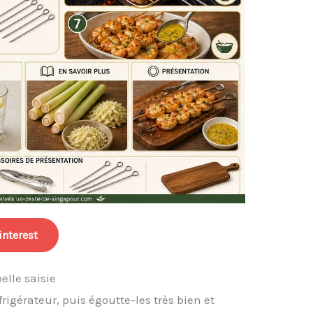
interest
elle saisie
igérateur, puis égoutte-les très bien et