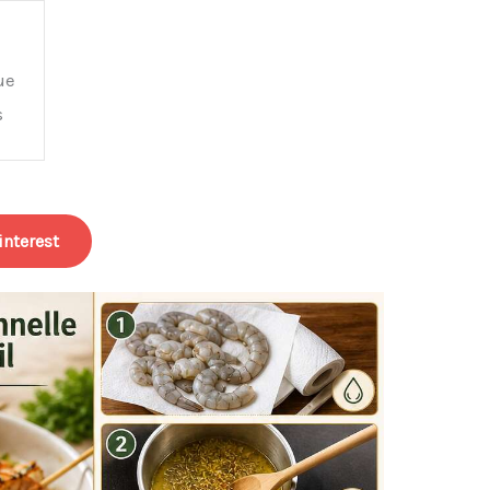
ue
s
interest