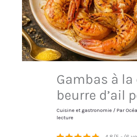
Gambas à la c
beurre d’ail 
Cuisine et gastronomie
/ Par
Océa
lecture
4.8/5 - (6 v