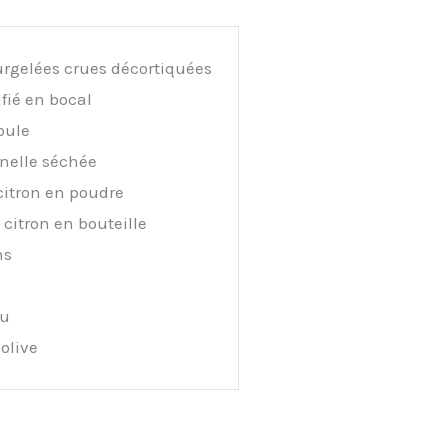
rgelées crues décortiquées
ifié en bocal
oule
nelle séchée
citron en poudre
 citron en bouteille
ns
lu
olive