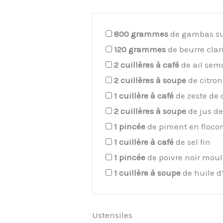
800
grammes
de gambas su
120
grammes
de beurre clar
2
cuillères à café
de ail sem
2
cuillères à soupe
de citron
1
cuillère à café
de zeste de 
2
cuillères à soupe
de jus de
1
pincée
de piment en floco
1
cuillère à café
de sel fin
1
pincée
de poivre noir mou
1
cuillère à soupe
de huile d’
Ustensiles