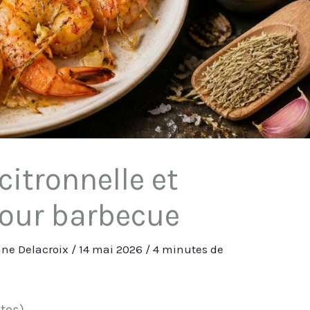
itronnelle et
pour barbecue
ne Delacroix
/
14 mai 2026
/
4 minutes de
otes)