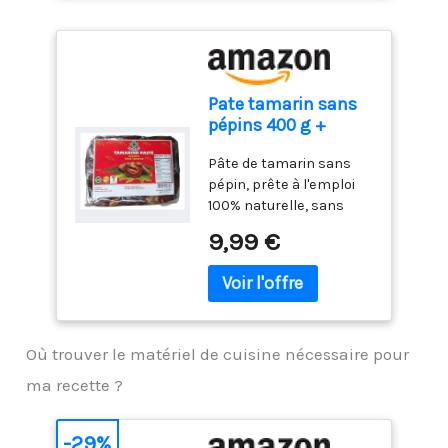
Pate tamarin sans
pépins 400 g +
sticker marque
Pâte de tamarin sans
Maolo
pépin, prête à l'emploi
100% naturelle, sans
conservateurs ni additifs
9,99 €
Saveur acidulée parfaite
pour sauces, currys et
marinades Parfaite pour
la cuisine asiatique,
caribéenne et du Moyen-
Où trouver le matériel de cuisine nécessaire pour
Orient Pratique et rapide
à utiliser, pas de pépins
ma recette ?
à enlever
-29%