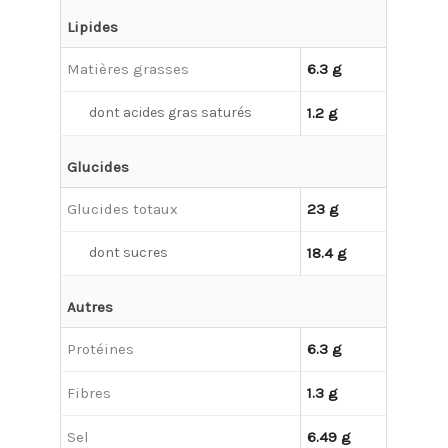
Lipides
Matières grasses
6.3 g
dont acides gras saturés
1.2 g
Glucides
Glucides totaux
23 g
dont sucres
18.4 g
Autres
Protéines
6.3 g
Fibres
1.3 g
Sel
6.49 g