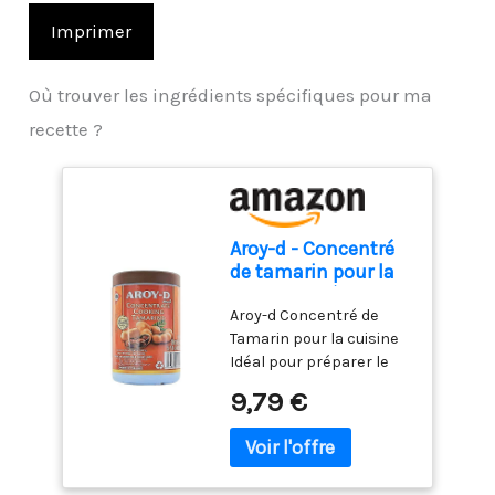
Imprimer
Où trouver les ingrédients spécifiques pour ma
recette ?
Aroy-d - Concentré
de tamarin pour la
cuisine - Idéal pour
Aroy-d Concentré de
préparer le Pad Thai
Tamarin pour la cuisine
- 454 grammes
Idéal pour préparer le
Pad Thai 454 grammes
9,79 €
HERBE Aroy