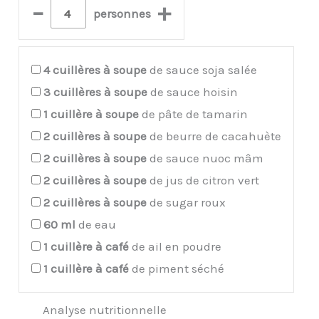
–
+
personnes
4
cuillères à soupe
de sauce soja salée
3
cuillères à soupe
de sauce hoisin
1
cuillère à soupe
de pâte de tamarin
2
cuillères à soupe
de beurre de cacahuète
2
cuillères à soupe
de sauce nuoc mâm
2
cuillères à soupe
de jus de citron vert
2
cuillères à soupe
de sugar roux
60
ml
de eau
1
cuillère à café
de ail en poudre
1
cuillère à café
de piment séché
Analyse nutritionnelle