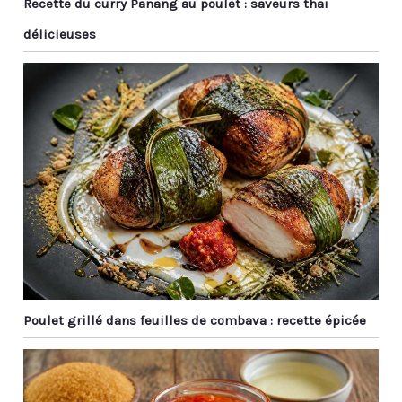
Recette du curry Panang au poulet : saveurs thaï
minimaliste dégage une
délicieuses
élégance
contemporaine et
s'harmonise facilement
avec divers styles de
vaisselle pour rehausser
l'expérience culinaire.
SOLIDE ET DURABLE - Le
mini bol aperitif est
épais et se sent bien. Il
peut être placé dans le
lave - vaisselle, le micro -
ondes et le réfrigérateur
pour gérer facilement
tous les scénarios
d'utilisation. Adhérant au
processus de céramique
Poulet grillé dans feuilles de combava : recette épicée
naturelle, les individus
peuvent porter de
minuscules points
minéraux, phénomène