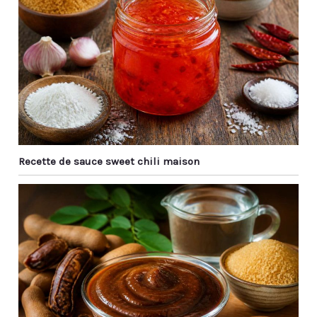
normal, n'affecte pas
l'utilisation.
POLYVALENTES POUR DE
MULTIPLES OCCASIONS -
Que ce soit pour des
soirées sushis, des
réunions entre amis, des
dîners en famille ou
pour accompagner des
plateaux de charcuterie
et des desserts, ces
Recette de sauce sweet chili maison
coupelle aperitif allient à
la fois praticité et
esthétique. Leur design
raffiné en fait
également un cadeau
idéal.