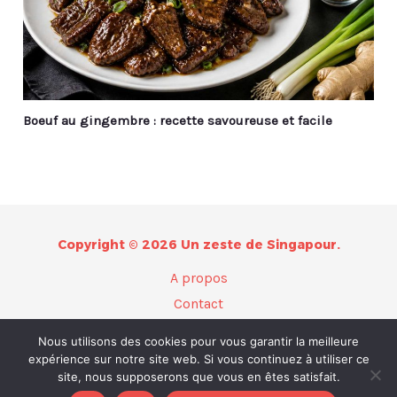
Boeuf au gingembre : recette savoureuse et facile
Copyright © 2026 Un zeste de Singapour.
A propos
Contact
Plan du site
Nous utilisons des cookies pour vous garantir la meilleure
Mentions légales
expérience sur notre site web. Si vous continuez à utiliser ce
site, nous supposerons que vous en êtes satisfait.
Politique de confidentialité