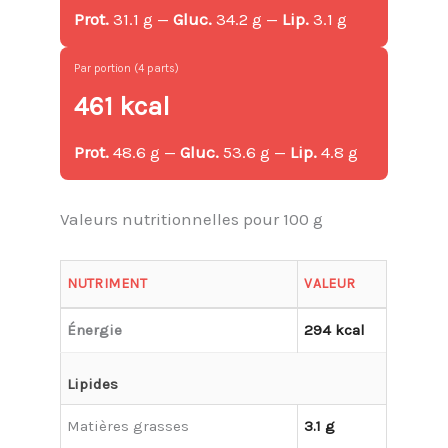
Prot.
31.1 g —
Gluc.
34.2 g —
Lip.
3.1 g
Par portion (4 parts)
461 kcal
Prot.
48.6 g —
Gluc.
53.6 g —
Lip.
4.8 g
Valeurs nutritionnelles pour 100 g
NUTRIMENT
VALEUR
Énergie
294 kcal
Lipides
Matières grasses
3.1 g