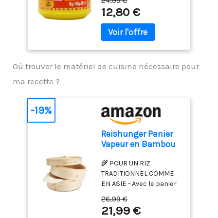
24,99 €
JUMBO Qualité
12,80 €
supérieure
Où trouver le matériel de cuisine nécessaire pour
ma recette ?
-19%
Reishunger Panier
Vapeur en Bambou
(Diamètre 25cm) -
🌾 POUR UN RIZ
Cuiseur Vapeur
TRADITIONNEL COMME
Bambou pour le riz,
EN ASIE - Avec le panier
les dim sum, les
bambou Reishunger,
légumes, le poisson
26,99 €
cuisez et servez du riz et
et la viande…
21,99 €
des accompagnements