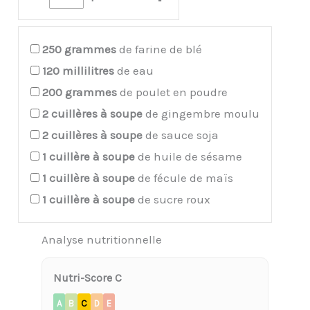
250
grammes
de farine de blé
120
millilitres
de eau
200
grammes
de poulet en poudre
2
cuillères à soupe
de gingembre moulu
2
cuillères à soupe
de sauce soja
1
cuillère à soupe
de huile de sésame
1
cuillère à soupe
de fécule de maïs
1
cuillère à soupe
de sucre roux
Analyse nutritionnelle
Nutri-Score C
A
B
C
D
E