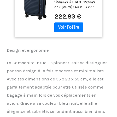
(bagage à main : voyage
(Nuits Bleues)
de 2 jours) : 40 x 23 x 55
cm, 42/48 L, 2,70 kg Un
222,83 €
verrou TSA008 offre une
sécurité
supplémentaire et
permet de fermer tous
les compartiments du
Spinner 55 EXP Easy
Design et ergonomie
Access. L'intérieur est
doté d'un séparateur fixe
avec 2 poches zippées
La Samsonite Intuo – Spinner S sait se distinguer
et de sangles
par son design à la fois moderne et minimaliste.
d'emballage encastrées
et réglables qui
Avec ses dimensions de 55 x 23 x 55 cm, elle est
garantissent que vos
parfaitement adaptée pour être utilisée comme
affaires ne glissent pas
bagage à main lors de vos déplacements en
Les roues doubles
faciles à utiliser
avion. Grâce à sa couleur bleu nuit, elle allie
garantissent un
élégance et sobriété, se fondant aussi bien dans
transport facile + Toutes
les tailles ont une