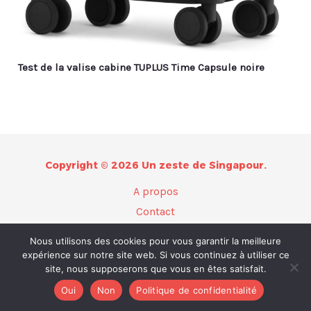
Test de la valise cabine TUPLUS Time Capsule noire
Copyright © 2026 Un zeste de Singapour.
A propos
Contact
Plan du site
Nous utilisons des cookies pour vous garantir la meilleure
Mentions légales
expérience sur notre site web. Si vous continuez à utiliser ce
site, nous supposerons que vous en êtes satisfait.
Politique de confidentialité
Oui
Non
Politique de confidentialité