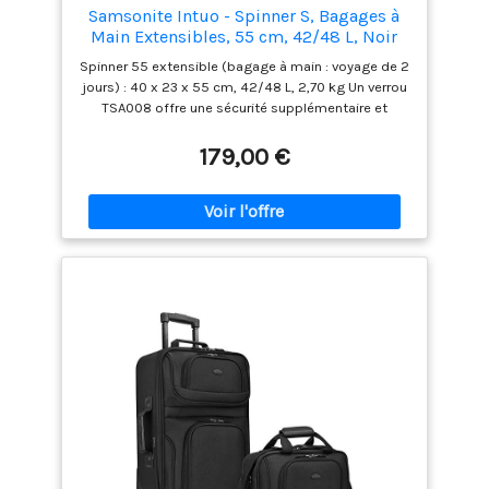
Samsonite Intuo - Spinner S, Bagages à
Main Extensibles, 55 cm, 42/48 L, Noir
(Noir)
Spinner 55 extensible (bagage à main : voyage de 2
jours) : 40 x 23 x 55 cm, 42/48 L, 2,70 kg Un verrou
TSA008 offre une sécurité supplémentaire et
permet de fermer tous les compartiments du
Spinner 55 EXP Easy Access. L'intérieur est doté d'un
179,00 €
séparateur fixe avec 2 poches zippées et de
sangles d'emballage encastrées et réglables qui
garantissent que vos affaires ne glissent pas Les
roues doubles faciles à utiliser garantissent un
transport facile + Toutes les tailles ont une fonction
d'extension L'Intuo est fabriqué en polypropylène
léger et résistant aux rayures + intérieur en partie
fabriqué à partir de matériaux recyclés