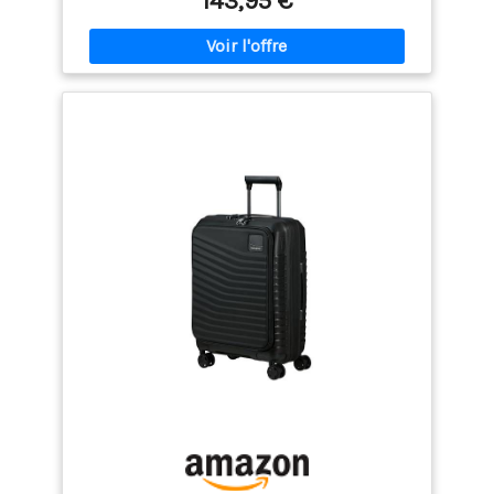
143,95 €
encastrées et réglables qui garantissent que vos
affaires ne glissent pas Les roues doubles faciles à
utiliser garantissent un transport facile + Toutes les
tailles ont une fonction d'extension L'Intuo est
fabriqué en polypropylène léger et résistant aux
rayures + intérieur en partie fabriqué à partir de
matériaux recyclés