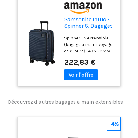
Samsonite Intuo -
Spinner S, Bagages
à Main Extensibles,
Spinner 55 extensible
55 cm, 42/48 L, Bleu
(bagage à main : voyage
(Nuits Bleues)
de 2 jours) : 40 x 23 x 55
cm, 42/48 L, 2,70 kg Un
222,83 €
verrou TSA008 offre une
sécurité
supplémentaire et
permet de fermer tous
les compartiments du
Spinner 55 EXP Easy
Découvrez d’autres bagages à main extensibles
Access. L'intérieur est
doté d'un séparateur fixe
avec 2 poches zippées
et de sangles
-4%
d'emballage encastrées
et réglables qui