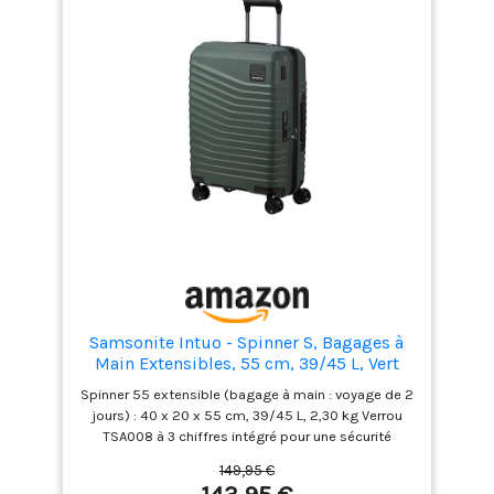
garantissent que vos
affaires ne glissent pas
Les roues doubles
faciles à utiliser
garantissent un
transport facile + Toutes
les tailles ont une
fonction d'extension
L'Intuo est fabriqué en
polypropylène léger et
résistant aux rayures +
intérieur en partie
fabriqué à partir de
matériaux recyclés
Samsonite Intuo - Spinner S, Bagages à
Main Extensibles, 55 cm, 39/45 L, Vert
(Vert Olive)
Spinner 55 extensible (bagage à main : voyage de 2
jours) : 40 x 20 x 55 cm, 39/45 L, 2,30 kg Verrou
TSA008 à 3 chiffres intégré pour une sécurité
maximale L'intérieur est doté d'un séparateur fixe
149,95 €
avec 2 poches zippées et de sangles d'emballage