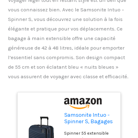
Voyager léger tout en restant stylé est un défi que
vous connaissez bien. Avec le Samsonite Intuo –
Spinner S, vous découvrez une solution à la fois
élégante et pratique pour vos déplacements. Ce
bagage à main extensible offre une capacité
généreuse de 42 à 48 litres, idéale pour emporter
l’essentiel sans compromis. Son design compact
de 55 cm et son éclatant bleu « nuits bleues »
vous assurent de voyager avec classe et efficacité.
Samsonite Intuo -
Spinner S, Bagages
à Main Extensibles,
Spinner 55 extensible
55 cm, 42/48 L, Bleu