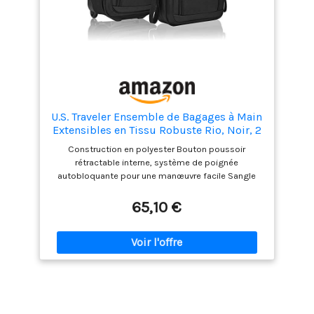
U.S. Traveler Ensemble de Bagages à Main
Extensibles en Tissu Robuste Rio, Noir, 2
Wheel, Rio Valise de Cabine légère 50,8
Construction en polyester Bouton poussoir
cm Souple et Extensible, Durable, pour
rétractable interne, système de poignée
Affaires et Voyages
autobloquante pour une manœuvre facile Sangle
pour transporter facilement le sac fourre-tout
Intérieur élégant entièrement doublé avec sangles
65,10 €
d'arrimage et grande poche intérieure en maille
zippée Fonction extensible qui offre plus de
capacité d'emballage. Roues de patins en ligne,
boîtier de roue renforcé. Bandoulière rembourrée
antidérapante réglable et amovible sur le fourre-
tout. Dimensions : le sac fourre-tout mesure 35,6 x
25,4 x 15,2 cm (l x H x P) : 0,6 kg et le sac à
roulettes mesure 53,3 x 34,5 x 21,6 cm (l x H x P) ; 3