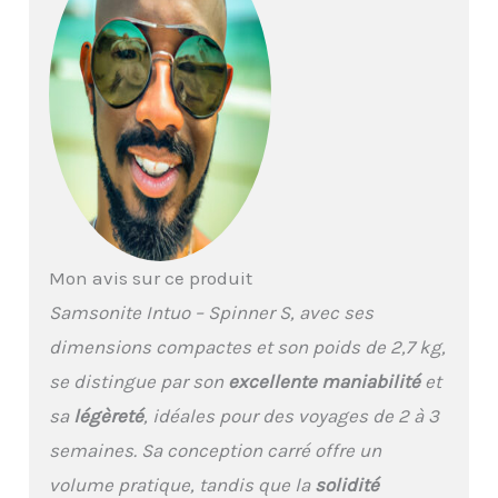
d'emballage encastrées
et réglables qui
garantissent que vos
affaires ne glissent pas
Les roues doubles
faciles à utiliser
garantissent un
transport facile + Toutes
les tailles ont une
fonction d'extension
L'Intuo est fabriqué en
Mon avis sur ce produit
polypropylène léger et
résistant aux rayures +
Samsonite Intuo – Spinner S, avec ses
intérieur en partie
dimensions compactes et son poids de 2,7 kg,
fabriqué à partir de
matériaux recyclés
se distingue par son
excellente maniabilité
et
sa
légèreté
, idéales pour des voyages de 2 à 3
semaines. Sa conception carré offre un
volume pratique, tandis que la
solidité