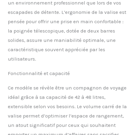
un environnement professionnel que lors de vos
fonction d'extension
escapades de détente. L’ergonomie de la valise est
L'Intuo est fabriqué en
polypropylène léger et
pensée pour offrir une prise en main confortable :
résistant aux rayures +
la poignée télescopique, dotée de deux barres
intérieur en partie
fabriqué à partir de
solides, assure une maniabilité optimale, une
matériaux recyclés
caractéristique souvent appréciée par les
utilisateurs.
Fonctionnalité et capacité
Ce modèle se révèle être un compagnon de voyage
idéal grâce à sa capacité de 42 à 48 litres,
extensible selon vos besoins. Le volume carré de la
valise permet d’optimiser l’espace de rangement,
un atout significatif pour ceux qui souhaitent
emporter un maximum d’affaires sans sacrifier