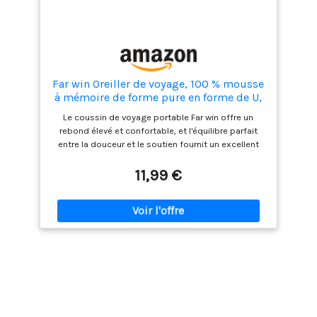
des normes élevées, offrant un soutien optimal du
cou et de la tête pour un confort maximal et une
posture améliorée pendant vos déplacements.
Far win Oreiller de voyage, 100 % mousse
à mémoire de forme pure en forme de U,
appuie-tête cervical super léger et
Le coussin de voyage portable Far win offre un
portable, idéal pour avion, chaise,
rebond élevé et confortable, et l'équilibre parfait
voiture, maison, bureau, coussin de
entre la douceur et le soutien fournit un excellent
repos pour
support pour le cou et la tête. Nos coussins de
voyage sont conçus selon l'ergonomie qui offre un
11,99 €
soutien à 360° pour la tête et le cou. Mousse à
mémoire de forme 100 % de grande qualité : notre
coussin de voyage en mousse à mémoire de forme
est 100 % pur, sans aucun additif, et est fabriqué
exactement dans le même matériau que ceux des
principaux fabricants mondiaux de mousse à
mémoire de forme, contrairement à d'autres
coussins de voyage. Notre housse en velours ultra
doux dispose d'une fermeture éclair facile à utiliser
et est lavable en machine. Design ergonomique