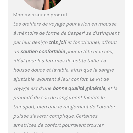
exceptionnel. La sangle
réglable vous permet de
Mon avis sur ce produit
personnaliser
Les oreillers de voyage pour avion en mousse
l'ajustement, assurant
un confort sûr et
à mémoire de forme de Cesperi se distinguent
personnalisé à chaque
par leur design
très joli
et fonctionnel, offrant
voyage Léger et portable
: conçu pour plus de
un
soutien confortable
pour la tête et le cou,
commodité, ce coussin
idéal pour les femmes de petite taille. La
de voyage léger se range
dans un étui de
housse douce et lavable, ainsi que la sangle
transport compact, ce
ajustable, ajoutent à leur confort. Le kit de
qui le rend idéal pour les
voyages Housse
voyage est d’une
bonne qualité générale
, et la
élégante et lavable :
praticité du sac de rangement facilite le
améliorez votre
équipement de voyage
transport, bien que le rangement de l’oreiller
avec une housse de
puisse s’avérer compliqué. Certaines
qualité supérieure,
respirante et à séchage
amatrices de confort pourraient trouver
rapide dans un design