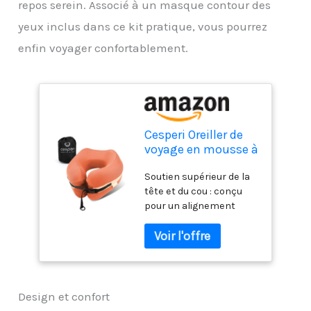
repos serein. Associé à un masque contour des
yeux inclus dans ce kit pratique, vous pourrez
enfin voyager confortablement.
Cesperi Oreiller de
voyage en mousse à
mémoire de forme
Soutien supérieur de la
de qualité
tête et du cou : conçu
supérieure, soutien
pour un alignement
de la tête et du cou,
optimal, notre oreiller de
longueur réglable
voyage empêche votre
pour plus de
tête de s'incliner
confort, kit de
latéralement ou de
voyage en avion
tomber vers l'avant,
avec masque
réduisant ainsi la
contour des
Design et confort
tension et l'inconfort,