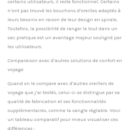
masque contour des
certains utilisateurs, il reste fonctionnel. Certains
yeux 3D pour bloquer la
n’ont pas trouvé les bouchons d’oreilles adaptés à
lumière et des bouchons
d'oreilles à triple couche
leurs besoins en raison de leur design en spirale.
ergonomiques qui
Toutefois, la possibilité de ranger le tout dans un
s'adaptent parfaitement
sac pratique est un avantage majeur souligné par
à vos oreilles, réduisant
le bruit pour un repos
les utilisateurs.
sans perturbation Un
confort qui prend soin de
Comparaison avec d’autres solutions de confort en
Cesperi : que vous soyez
en avion, en voiture ou à
voyage
la maison, nos produits
vous assurent, vous et
Quand on le compare avec d’autres oreillers de
vos proches, que vous
voyage que j’ai testés, celui-ci se distingue par sa
vous sentiez chéris et
soutenus, créant des
qualité de fabrication et ses fonctionnalités
moments de chaleur et
supplémentaires, comme la sangle réglable. Voici
de connexion.
un tableau comparatif pour mieux visualiser ces
différences :