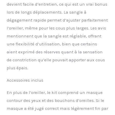
de voyage léger se range
devient facile d’entretien, ce qui est un vrai bonus
dans un étui de
lors de longs déplacements. La sangle à
transport compact, ce
qui le rend idéal pour les
dégagement rapide permet d’ajuster parfaitement
voyages Housse
l’oreiller, même pour les cous plus larges. Les avis
élégante et lavable :
améliorez votre
mentionnent que la sangle est réglable, offrant
équipement de voyage
une flexibilité d’utilisation, bien que certains
avec une housse de
qualité supérieure,
aient exprimé des réserves quant à la sensation
respirante et à séchage
de constriction qu’elle pouvait apporter aux cous
rapide dans un design
bicolore élégant.
plus épais.
Amovible et lavable en
machine, il reste frais et
Accessoires inclus
hygiénique à chaque
voyage Kit essentiel de
En plus de l’oreiller, le kit comprend un masque
voyage : améliorez votre
expérience de voyage
contour des yeux et des bouchons d’oreilles. Si le
avec notre ensemble
masque a été jugé correct mais légèrement fin par
tout-en-un, y compris un