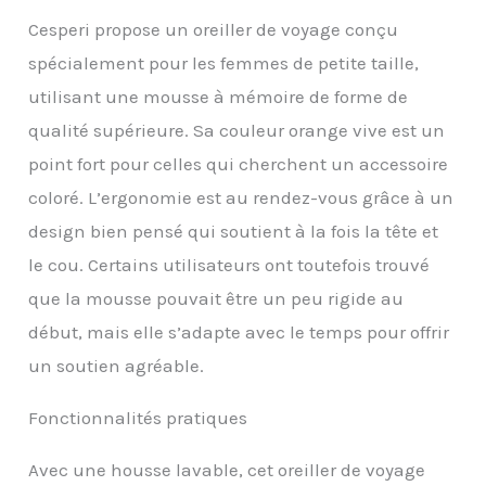
parfait pour les longs
Cesperi propose un oreiller de voyage conçu
vols ou les voyages en
spécialement pour les femmes de petite taille,
voiture Confort en
mousse à mémoire de
utilisant une mousse à mémoire de forme de
forme et ajustement
qualité supérieure. Sa couleur orange vive est un
personnalisé : fabriqué
avec une densité de
point fort pour celles qui cherchent un accessoire
mousse à mémoire de
coloré. L’ergonomie est au rendez-vous grâce à un
forme idéale, l'oreiller de
voyage Cesperi épouse
design bien pensé qui soutient à la fois la tête et
votre tête et votre cou
le cou. Certains utilisateurs ont toutefois trouvé
pour un soutien
exceptionnel. La sangle
que la mousse pouvait être un peu rigide au
réglable vous permet de
début, mais elle s’adapte avec le temps pour offrir
personnaliser
l'ajustement, assurant
un soutien agréable.
un confort sûr et
personnalisé à chaque
Fonctionnalités pratiques
voyage Léger et portable
: conçu pour plus de
Avec une housse lavable, cet oreiller de voyage
commodité, ce coussin