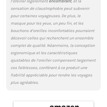
l’oreiller légèrement
encombrant
, et la
bicolore élégant.
sensation de claustrophobie peut subvenir
Amovible et lavable en
machine, il reste frais et
pour certaines voyageuses. De plus, le
hygiénique à chaque
masque pour les yeux, un peu fin, et les
voyage Kit essentiel de
voyage : améliorez votre
bouchons d’oreilles inconfortables pourraient
expérience de voyage
décevoir celles qui recherchent un ensemble
avec notre ensemble
tout-en-un, y compris un
complet de qualité. Néanmoins, la conception
masque contour des
ergonomique et les caractéristiques
yeux 3D pour bloquer la
lumière et des bouchons
ajustables de l’oreiller compensent largement
d'oreilles à triple couche
ces faiblesses, conférant à ce produit une
ergonomiques qui
s'adaptent parfaitement
fiabilité appréciable pour rendre les voyages
à vos oreilles, réduisant
plus agréables.
le bruit pour un repos
sans perturbation Un
confort qui prend soin de
Cesperi : que vous soyez
en avion, en voiture ou à