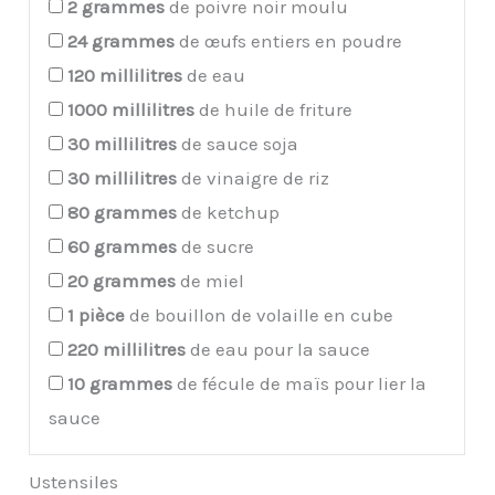
2
grammes
de poivre noir moulu
24
grammes
de œufs entiers en poudre
120
millilitres
de eau
1000
millilitres
de huile de friture
30
millilitres
de sauce soja
30
millilitres
de vinaigre de riz
80
grammes
de ketchup
60
grammes
de sucre
20
grammes
de miel
1
pièce
de bouillon de volaille en cube
220
millilitres
de eau pour la sauce
10
grammes
de fécule de maïs pour lier la
sauce
Ustensiles