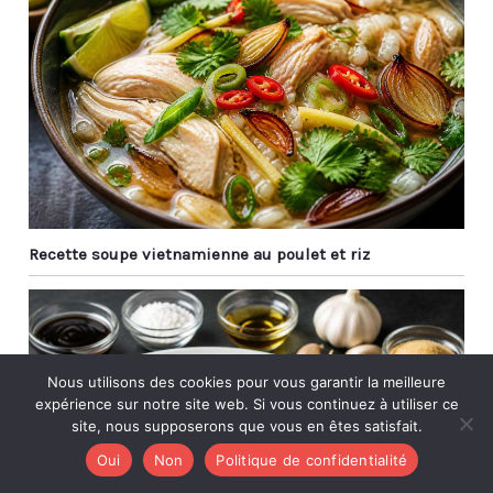
certains aliments du
Moyen-Orient. Il peut
également être utilisé
pour préparer des
aliments de tous les
jours tels que les pâtes.
Au En même temps, les
baguettes en métal ont
de beaux motifs laser et
un savoir-faire élégant,
qui sont des cadeaux
Recette soupe vietnamienne au poulet et riz
idéaux pour Noël, les
anniversaires, les
anniversaires, etc.
Nous utilisons des cookies pour vous garantir la meilleure
expérience sur notre site web. Si vous continuez à utiliser ce
site, nous supposerons que vous en êtes satisfait.
Oui
Non
Politique de confidentialité