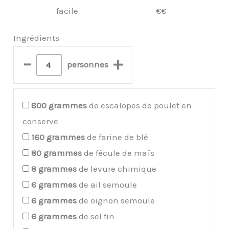
facile
€€
Ingrédients
–
+
personnes
800
grammes
de escalopes de poulet en
conserve
160
grammes
de farine de blé
80
grammes
de fécule de maïs
8
grammes
de levure chimique
6
grammes
de ail semoule
6
grammes
de oignon semoule
6
grammes
de sel fin