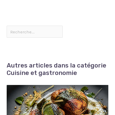
poreuse et émaillée du
【Profitez de Manger
naturelle, les individus
dans ses propres
plat à sauce résiste aux
avec des Baguettes】:
peuvent porter de
manches. Élégant à
taches et aux résidus
23,5 cm (9,25 pouces) de
minuscules points
utiliser dans les
alimentaires, rendant le
long et 0,7 cm (0,27
minéraux, phénomène
restaurants et à la
lavage à la main ou au
pouce) de large, nos
normal, n'affecte pas
maison et bonne
lave-vaisselle rapide et
baguettes en acier
l'utilisation.
hygiène pour les plats à
sans tracas. Aucune
inoxydable pèsent 30 g
POLYVALENTES POUR DE
emporter. ✅ LONGUEUR
odeur persistante ni
par paire.5 paires de
MULTIPLES OCCASIONS -
20 CM ÉPAISSEUR 4,5
décoloration au fil du
baguettes en acier
Que ce soit pour des
MM : Prise en main
temps. Polyvalents pour
inoxydable par boîte,
soirées sushis, des
facile, même pour les
de multiples utilisations
coffret cadeau parfait
réunions entre amis, des
débutants en baguettes.
: au-delà des trempettes
pour vos amis et
dîners en famille ou
Les baguettes de moins
Autres articles dans la catégorie
et des sauces, ces bols
amoureux pour les
pour accompagner des
de 4,5 mm d'épaisseur
en céramique
anniversaires ,
Cuisine et gastronomie
plateaux de charcuterie
sont difficiles à tenir. ✅
fonctionnent bien pour
anniversaires, Noël et
et des desserts, ces
QU'EST-CE QUE
portionner des épices,
pendaison de
coupelle aperitif allient à
GENROKU ? Genroku 元
des noix, des desserts,
crémaillère, etc. 【Motif
la fois praticité et
禄 est une ère japonaise
ou même comme porte-
Laser Unique】: Les
esthétique. Leur design
de 1688 à 1704, l'âge d'or
bijoux élégants. Petits
baguettes de haute
raffiné en fait
de la période Edo. La
pots à sauce en
qualité revêtues de
également un cadeau
caractéristique des
céramique adaptés pour
titane argenté vous
idéal.
"baguettes Genroku" est
la cuisine, les
mettent à l'aise lorsque