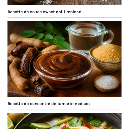
après les repas, même
le lavage à la main ne
Recette de sauce sweet chili maison
laissera pas de saleté et
de taches d'huile.Idéal
pour les baguettes
réutilisables. Si vous ne
voulez pas utiliser de
baguettes jetables, vous
pouvez les emmener au
travail et les laver à l'eau
après les repas pour
garder les baguettes
propres. 【Diverses
Applications】 : Nos
baguettes réutilisables
sont indispensables
pour la cuisine asiatique
Recette de concentré de tamarin maison
comme le ragoût de
sushi ramen, le poulet
kung pao et les
boulettes et même