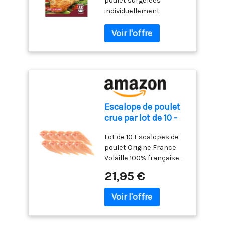
poulet surgelées
individuellement
ALLERGÈNES: HUILE DE
COLZA DÉSIGNATION
LÉGALE DU PRODUIT:
Escalopes de poulet
crues, marinées nature
Escalope de poulet
crue par lot de 10 -
Volaille Origine
Lot de 10 Escalopes de
France
poulet Origine France
Volaille 100% française -
Label "Volaille Française"
21,95 €
Escalope de poulet crue
et prête à cuire - DLC 6
jours à réception
minimum Lot de 10
escalopes dans sachet