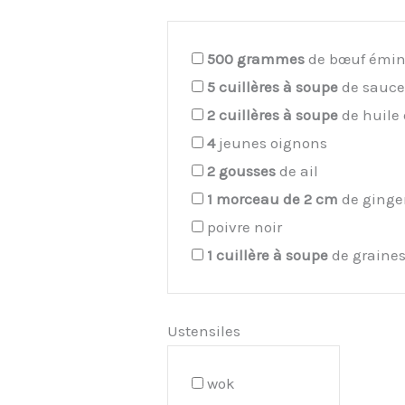
500
grammes
de bœuf émi
5
cuillères à soupe
de sauce
2
cuillères à soupe
de huile
4
jeunes oignons
2
gousses
de ail
1
morceau de 2 cm
de ginge
poivre noir
1
cuillère à soupe
de graine
Ustensiles
wok