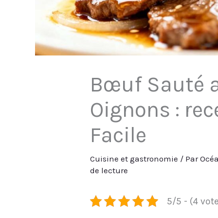
Bœuf Sauté 
Oignons : rec
Facile
Cuisine et gastronomie
/ Par
Océa
de lecture
5/5 - (4 vot