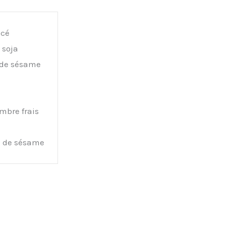
ncé
 soja
 de sésame
mbre frais
s de sésame