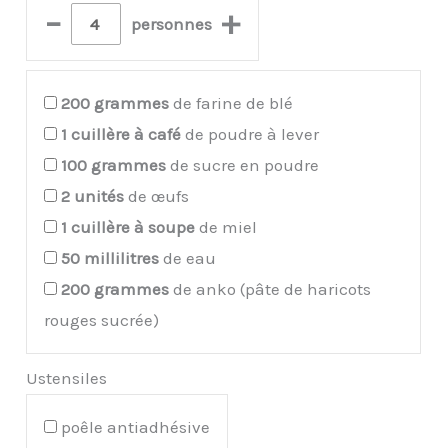
–
+
personnes
200
grammes
de farine de blé
1
cuillère à café
de poudre à lever
100
grammes
de sucre en poudre
2
unités
de œufs
1
cuillère à soupe
de miel
50
millilitres
de eau
200
grammes
de anko (pâte de haricots
rouges sucrée)
Ustensiles
poêle antiadhésive