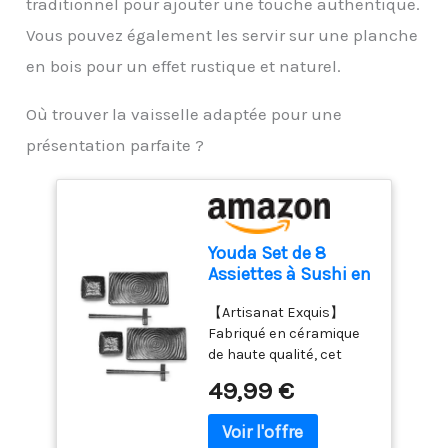
traditionnel pour ajouter une touche authentique.
des accessoires.
Compact et pratique
Vous pouvez également les servir sur une planche
pour un usage quotidien :
en bois pour un effet rustique et naturel.
Léger, doté d'un câble de
1 mètre et d'un design
Où trouver la vaisselle adaptée pour une
compact, ce mixeur est
facile à ranger et parfait
présentation parfaite ?
pour toutes vos tâches
de cuisine.
Youda Set de 8
Assiettes à Sushi en
Céramique
【Artisanat Exquis】
Japonaise - Inclut 2
Fabriqué en céramique
Plats, 2 Bols à
de haute qualité, cet
Sauce Soja, 2 Paires
ensemble de vaisselle à
de Baguettes +
49,99 €
sushi a subi une double
Porte-Baguettes -
cuisson à haute
Service de Table
température (750°C et
Asiatique Élégant