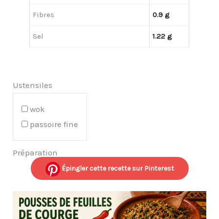
Fibres
0.9 g
Sel
1.22 g
Ustensiles
wok
passoire fine
Préparation
Épingler cette recette sur Pinterest