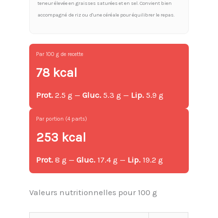
teneur élevée en graisses saturées et en sel. Convient bien
accompagné de riz ou d'une céréale pour équilibrer le repas.
Par 100 g de recette
78 kcal
Prot.
2.5 g —
Gluc.
5.3 g —
Lip.
5.9 g
Par portion (4 parts)
253 kcal
Prot.
8 g —
Gluc.
17.4 g —
Lip.
19.2 g
Valeurs nutritionnelles pour 100 g