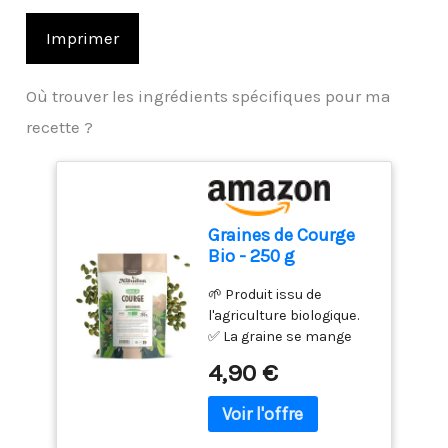
Imprimer
Où trouver les ingrédients spécifiques pour ma
recette ?
Graines de Courge
Bio - 250 g
(Cucurbita pepo)
🌱 Produit issu de
l'agriculture biologique.
✅ La graine se mange
nature, grillée ou
4,90 €
hachée. ✅ Convient à un
régime alimentaire
Végan et Végétarien.