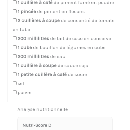
1
cuillère à café
de piment fumé en poudre
1
pincée
de piment en flocons
2
cuillères à soupe
de concentré de tomate
en tube
200
millilitres
de lait de coco en conserve
1
cube
de bouillon de légumes en cube
200
millilitres
de eau
1
cuillère à soupe
de sauce soja
1
petite cuillère à café
de sucre
sel
poivre
Analyse nutritionnelle
Nutri-Score D