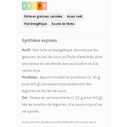
A
B
C
D
E
Riche en graisses saturées
Assez salé
Plat énergétique
Source de fibres
Synthèse express
Profil :
Plat riche et énergétique, dominé par les
graisses du lait de coco et l'huile d'arachide, avec
une teneur en sel élevée due au bouillon et à la
sauce soja.
Protéines :
Apport modéré en protéines (2, 45 g
pour 100 g), provenant principalement des
légumes et du lait de coco.
Sel :
Teneur en sel importante (1, 22 g pour 100 g),
liée au bouillon de légumes, à la sauce soja et au
sel ajouté.
À consommer plutôt occasionnellement en raison de la