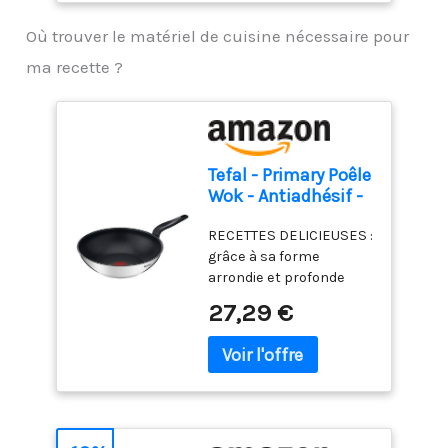
Où trouver le matériel de cuisine nécessaire pour
ma recette ?
Tefal - Primary Poêle
Wok - Antiadhésif -
28 cm - Inox
RECETTES DELICIEUSES :
grâce à sa forme
arrondie et profonde
cette poêle wok est
27,29 €
idéale pour faire sauter
des légumes, de la
viande ou du poisson
GARANTIE 10 ANS :
garantissant des
performances et une
fiabilité durables,