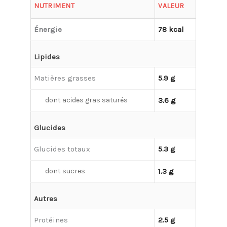
NUTRIMENT
VALEUR
Énergie
78 kcal
Lipides
Matières grasses
5.9 g
dont acides gras saturés
3.6 g
Glucides
Glucides totaux
5.3 g
dont sucres
1.3 g
Autres
Protéines
2.5 g