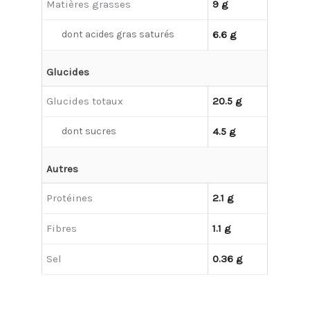
Matières grasses
9 g
dont acides gras saturés
6.6 g
Glucides
Glucides totaux
20.5 g
dont sucres
4.5 g
Autres
Protéines
2.1 g
Fibres
1.1 g
Sel
0.36 g