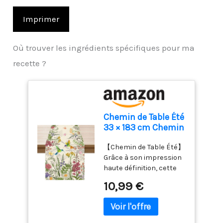
Imprimer
Où trouver les ingrédients spécifiques pour ma
recette ?
Chemin de Table Été
33 × 183 cm Chemin
de Table Fleuri
【Chemin de Table Été】
Papillons Colibris
Grâce à son impression
Lavable Table
haute définition, cette
Runner Floral pour
chemin de table fleuri
Salle à Manger
10,99 €
donne vie à un motif
Cuisine Fête
aquarellé représentant
IntéRieur ExtéRieur
des colibris et des fleurs
sauvages. Ses couleurs