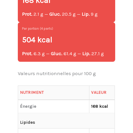
168 kcal
Prot.
2.1 g —
Gluc.
20.5 g —
Lip.
9 g
Par portion (4 parts)
504 kcal
Prot.
6.3 g —
Gluc.
61.4 g —
Lip.
27.1 g
Valeurs nutritionnelles pour 100 g
NUTRIMENT
VALEUR
Énergie
168 kcal
Lipides