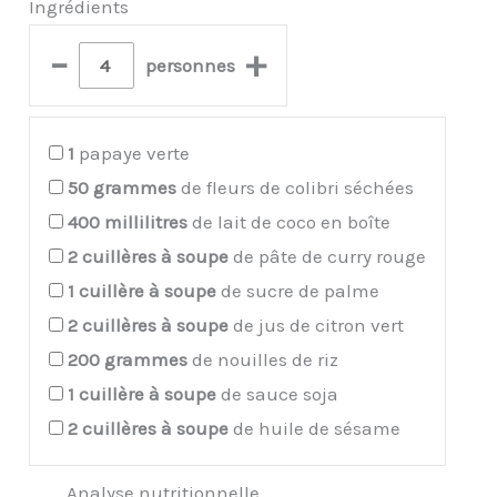
Ingrédients
–
+
personnes
1
papaye verte
50
grammes
de fleurs de colibri séchées
400
millilitres
de lait de coco en boîte
2
cuillères à soupe
de pâte de curry rouge
1
cuillère à soupe
de sucre de palme
2
cuillères à soupe
de jus de citron vert
200
grammes
de nouilles de riz
1
cuillère à soupe
de sauce soja
2
cuillères à soupe
de huile de sésame
Analyse nutritionnelle