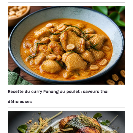
pour les baguettes
chance à eux.
réutilisables. Si vous ne
Fonctionnel: Ces
voulez pas utiliser de
baguettes sont idéales
baguettes jetables, vous
pour manger des sushis,
pouvez les emmener au
du riz ou des nouilles et
travail et les laver à l'eau
elles sont excellentes
après les repas pour
pour les traiteurs, les
garder les baguettes
restaurants, les buffets,
propres. 【Diverses
les cafétérias, les
Applications】 : Nos
restaurants, les cafés
baguettes réutilisables
ou tout autre endroit
sont indispensables
servant des plats
pour la cuisine asiatique
japonais.
comme le ragoût de
sushi ramen, le poulet
Recette du curry Panang au poulet : saveurs thaï
kung pao et les
boulettes et même
délicieuses
certains aliments du
Moyen-Orient. Il peut
également être utilisé
pour préparer des
aliments de tous les