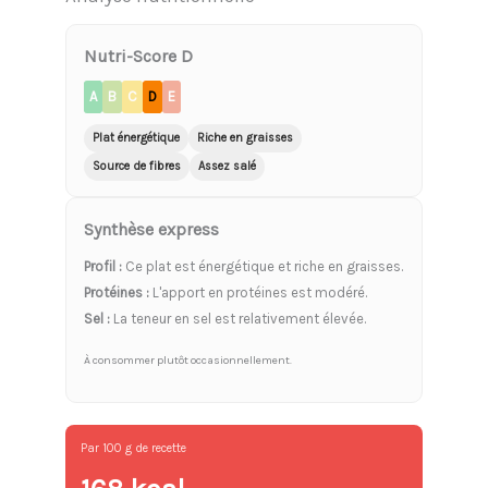
Nutri-Score D
A
B
C
D
E
Plat énergétique
Riche en graisses
Source de fibres
Assez salé
Synthèse express
Profil :
Ce plat est énergétique et riche en graisses.
Protéines :
L'apport en protéines est modéré.
Sel :
La teneur en sel est relativement élevée.
À consommer plutôt occasionnellement.
Par 100 g de recette