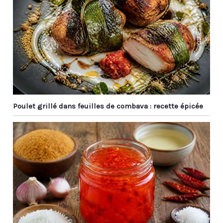
jours tels que les pâtes.
Au En même temps, les
baguettes en métal ont
de beaux motifs laser et
un savoir-faire élégant,
qui sont des cadeaux
idéaux pour Noël, les
anniversaires, les
anniversaires, etc.
Poulet grillé dans feuilles de combava : recette épicée