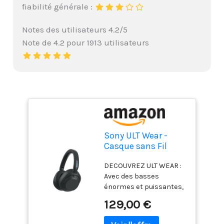
fiabilité générale :
Notes des utilisateurs 4.2/5
Note de 4.2 pour 1913 utilisateurs
Sony ULT Wear -
Casque sans Fil
Bluetooth avec ULT
DECOUVREZ ULT WEAR :
Power Sound,
Avec des basses
Basses Profondes,
énormes et puissantes,
réduction de Bruit,
une clarté de niveau
qualité d'appel
129,00 €
supérieur et une
Claire, jusqu'à 30
réduction de bruit
Heures d'autonomie