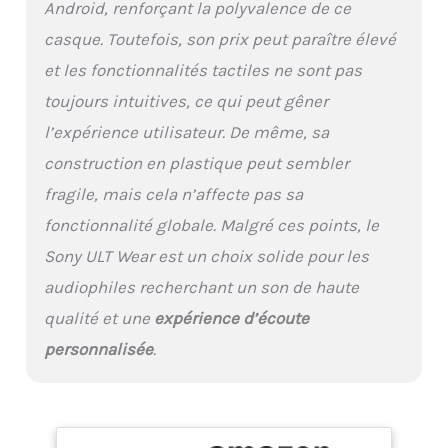
Android, renforçant la polyvalence de ce
compact et résistant
permet de l’emporter
casque. Toutefois, son prix peut paraître élevé
partout facilement.
et les fonctionnalités tactiles ne sont pas
APPELS D’UNE CLARTÉ
toujours intuitives, ce qui peut gêner
EXCEPTIONNELLE : Doté
de microphones
l’expérience utilisateur. De même, sa
Beamforming et de la
construction en plastique peut sembler
technologie Precise
Voice Pickup, ULT WEAR
fragile, mais cela n’affecte pas sa
garantit des appels
fonctionnalité globale. Malgré ces points, le
mains libres toujours
clairs, même dans des
Sony ULT Wear est un choix solide pour les
environnements
audiophiles recherchant un son de haute
bruyants. LONGUE
AUTONOMIE : Profitez de
qualité et une
expérience d’écoute
30 heures d’autonomie
personnalisée
.
avec la réduction de
bruit activée, ou jusqu’à
50 heures sans. La
charge rapide offre 1h30
d’écoute en seulement