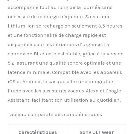
DSEE, 360 Reality Audio
accompagne tout au long de la journée sans
avec suivi de la tête,
nécessité de recharge fréquente. Sa batterie
mode Son Ambiant,
détection de port,
lithium-ion se recharge en seulement 3,5 heures,
réduction du bruit du
et une fonctionnalité de charge rapide est
vent, Google Assistant /
Alexa avec mot
disponible pour les situations d’urgence. La
d’activation, design
connexion Bluetooth est stable, grâce à la version
pliable.
5.2, assurant une qualité sonore optimale et une
latence minimale. Compatible avec les appareils
iOS et Android, le casque offre une intégration
fluide avec les assistants vocaux Alexa et Google
Assistant, facilitant son utilisation au quotidien.
Tableau comparatif des caractéristiques
Caractéristiques
Sony ULT Wear