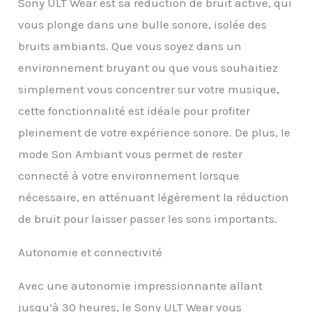
environnements
Sony ULT Wear est sa réduction de bruit active, qui
bruyants. LONGUE
vous plonge dans une bulle sonore, isolée des
AUTONOMIE : Profitez de
30 heures d’autonomie
bruits ambiants. Que vous soyez dans un
avec la réduction de
environnement bruyant ou que vous souhaitiez
bruit activée, ou jusqu’à
simplement vous concentrer sur votre musique,
50 heures sans. La
charge rapide offre 1h30
cette fonctionnalité est idéale pour profiter
d’écoute en seulement
pleinement de votre expérience sonore. De plus, le
3 minutes de charge.
CONNECTIVITÉ FACILE :
mode Son Ambiant vous permet de rester
Connectez deux
connecté à votre environnement lorsque
appareils Bluetooth
simultanément grâce à
nécessaire, en atténuant légèrement la réduction
la connexion multipoint.
de bruit pour laisser passer les sons importants.
L’appairage avec les
appareils Android et
Windows 10 est plus
Autonomie et connectivité
simple que jamais avec
Fast Pair / Swift Pair.
Avec une autonomie impressionnante allant
FONCTIONS
jusqu’à 30 heures, le Sony ULT Wear vous
SUPPLÉMENTAIRES :