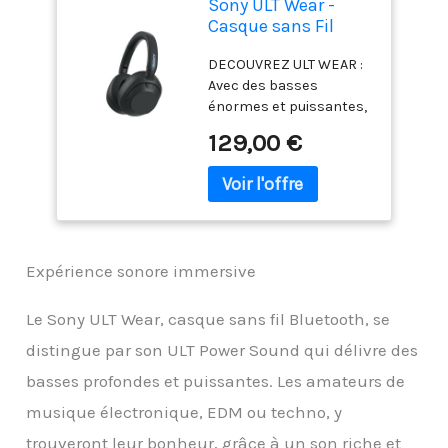
Sony ULT Wear -
Casque sans Fil
Bluetooth avec ULT
DECOUVREZ ULT WEAR :
Power Sound,
Avec des basses
Basses Profondes,
énormes et puissantes,
réduction de Bruit,
une clarté de niveau
qualité d'appel
129,00 €
supérieur et une
Claire, jusqu'à 30
réduction de bruit
Heures d'autonomie
impressionnante,
de la Batterie, iOS et
emportez l’expérience
Android - Noir
ULT POWER SOUND
partout avec vous.
Expérience sonore immersive
CONÇU POUR LA
PUISSANCE : Grâce à des
transducteurs de 40
Le Sony ULT Wear, casque sans fil Bluetooth, se
mm de haute qualité, ULT
distingue par son ULT Power Sound qui délivre des
WEAR offre des basses
puissantes et des
basses profondes et puissantes. Les amateurs de
détails cristallins, le tout
musique électronique, EDM ou techno, y
piloté par le même
trouveront leur bonheur, grâce à un son riche et
processeur que le