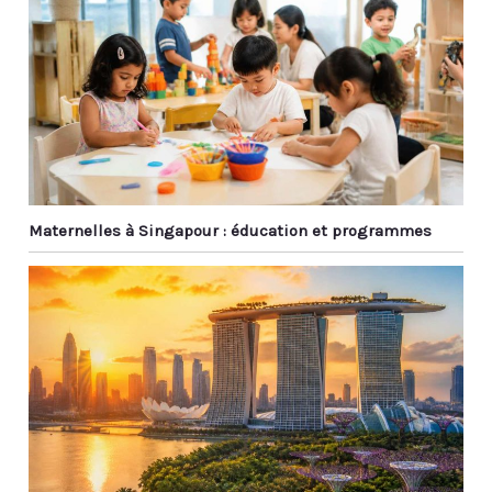
auriculaires Beribes en même temps, ce qui vous
permet de prendre un appel depuis votre téléphone
lorsque vous regardez un film sur votre iPad sans
changer 【Protection après-vente】Le forfait
comprend un casque pliable Deep Bass, un câble
audio de secours de 3,5 mm, un câble de
chargement USB et un manuel d'utilisation. Fournir
30 jours de garantie de retour gratuit et 12 mois de
garantie, un support utilisateur sans souci à vie,
contactez-nous à tout moment si vous avez des
questions sur le produit, nous vous répondrons
Maternelles à Singapour : éducation et programmes
dans les 10 heures Remarque : Les coussinets sont
en PU. Évitez une exposition prolongée à la chaleur
ou au soleil. En cas de problème, contactez-nous
via Amazon, remplacement garanti.