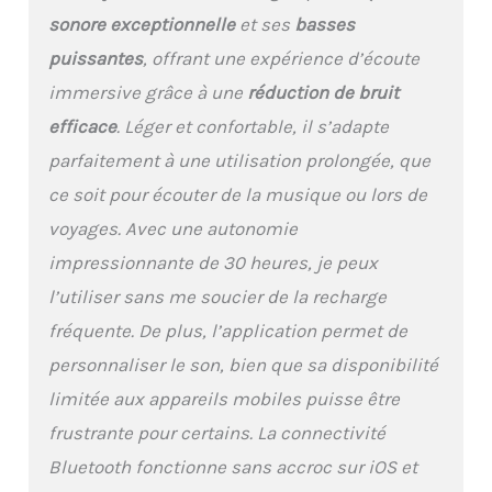
encore plus de
sonore exceptionnelle
et ses
basses
profondeur aux basses
fréquences, tandis que
puissantes
, offrant une expérience d’écoute
Attack Bass augmente
immersive grâce à une
réduction de bruit
l’énergie du son.
RÉDUCTION DE BRUIT
efficace
. Léger et confortable, il s’adapte
AVEC MODE AMBIANT :
parfaitement à une utilisation prolongée, que
Éliminez les distractions
et concentrez-vous
ce soit pour écouter de la musique ou lors de
pleinement sur votre
voyages. Avec une autonomie
musique grâce à la
réduction de bruit, ou
impressionnante de 30 heures, je peux
restez attentif à votre
l’utiliser sans me soucier de la recharge
environnement avec le
mode Son Ambiant.
fréquente. De plus, l’application permet de
ÉCOUTE CONFORTABLE
personnaliser le son, bien que sa disponibilité
ET STYLE : Ce casque
circum-aural est conçu
limitée aux appareils mobiles puisse être
pour un confort optimal,
frustrante pour certains. La connectivité
même lors d’une
utilisation prolongée.
Bluetooth fonctionne sans accroc sur iOS et
L’étui de transport