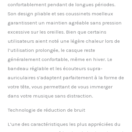
environnement avec le
confortablement pendant de longues périodes.
mode Son Ambiant.
Son design pliable et ses coussinets moelleux
ÉCOUTE CONFORTABLE
ET STYLE : Ce casque
garantissent un maintien agréable sans pression
circum-aural est conçu
excessive sur les oreilles. Bien que certains
pour un confort optimal,
même lors d’une
utilisateurs aient noté une légère chaleur lors de
utilisation prolongée.
l’utilisation prolongée, le casque reste
L’étui de transport
compact et résistant
généralement confortable, même en hiver. Le
permet de l’emporter
bandeau réglable et les écouteurs supra-
partout facilement.
APPELS D’UNE CLARTÉ
auriculaires s’adaptent parfaitement à la forme de
EXCEPTIONNELLE : Doté
votre tête, vous permettant de vous immerger
de microphones
Beamforming et de la
dans votre musique sans distraction.
technologie Precise
Voice Pickup, ULT WEAR
Technologie de réduction de bruit
garantit des appels
mains libres toujours
L’une des caractéristiques les plus appréciées du
clairs, même dans des