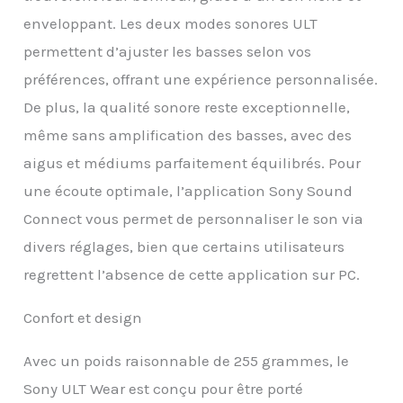
casque primé Sony WH-
enveloppant. Les deux modes sonores ULT
1000XM5. APPUYEZ SUR
permettent d’ajuster les basses selon vos
LE BOUTON, RESSENTEZ
LES BASSES : Libérez les
préférences, offrant une expérience personnalisée.
deux modes sonores
De plus, la qualité sonore reste exceptionnelle,
uniques d’ULT WEAR en
appuyant sur le bouton
même sans amplification des basses, avec des
ULT. Deep Bass ajoute
aigus et médiums parfaitement équilibrés. Pour
encore plus de
profondeur aux basses
une écoute optimale, l’application Sony Sound
fréquences, tandis que
Connect vous permet de personnaliser le son via
Attack Bass augmente
l’énergie du son.
divers réglages, bien que certains utilisateurs
RÉDUCTION DE BRUIT
regrettent l’absence de cette application sur PC.
AVEC MODE AMBIANT :
Éliminez les distractions
et concentrez-vous
Confort et design
pleinement sur votre
musique grâce à la
Avec un poids raisonnable de 255 grammes, le
réduction de bruit, ou
Sony ULT Wear est conçu pour être porté
restez attentif à votre