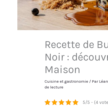
Recette de B
Noir : découv
Maison
Cuisine et gastronomie
/ Par
Léa
de lecture
5/5 - (4 vot