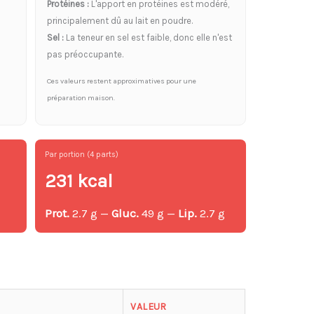
Protéines :
L'apport en protéines est modéré,
principalement dû au lait en poudre.
Sel :
La teneur en sel est faible, donc elle n'est
pas préoccupante.
Ces valeurs restent approximatives pour une
préparation maison.
Par portion (4 parts)
231 kcal
Prot.
2.7 g —
Gluc.
49 g —
Lip.
2.7 g
g
VALEUR