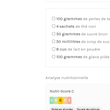
100
grammes
de perles de t
4
sachets
de thé noir
50
grammes
de sucre brun
50
millilitres
de sirop de su
8
cuc
de lait en poudre
100
grammes
de glace pilée
Analyse nutritionnelle
Nutri-Score C
A
B
C
D
E
Riche en glucides
Source de calcium