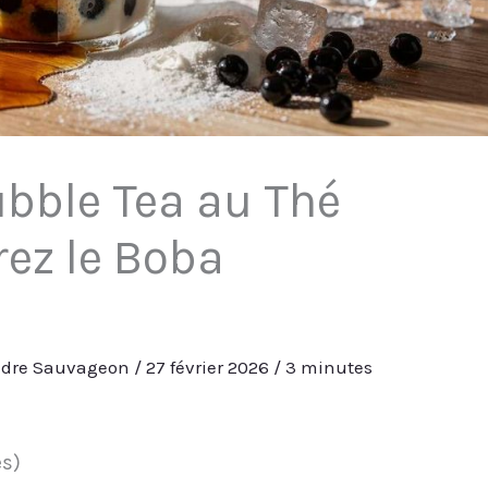
ubble Tea au Thé
rez le Boba
ndre Sauvageon
/
27 février 2026
/
3 minutes
es)