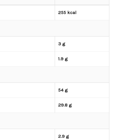
255 kcal
3 g
1.9 g
54 g
29.8 g
2.9 g