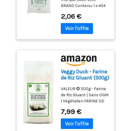
BRAND Contenu: 1 x 454
Gram Pays d'origine:
2,06 €
Thaïlande De la marque
JADE LEAF BRAND
Qualité supérieure
Veggy Duck - Farine
de Riz Gluant (500g)
VALEUR ✪ 500g - Farine
de Riz Gluant | Sans OGM
| Végétalien FARINE DE
RIZ GLUANT ✪ Le Riz
7,99 €
Gluant est aussi appelé
riz sucré ou riz gluant
car la quantité