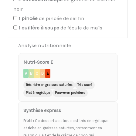
noir
1
pincée
de pincée de sel fin
1
cuillère à soupe
de fécule de maïs
Analyse nutritionnelle
Nutri-Score E
A
B
C
D
E
Très riche en graisses saturées
Très sucré
Plat énergétique
Pauvre en protéines
Synthèse express
Profil :
Ce dessert asiatique est très énergétique
et riche en graisses saturées, notamment en
raison du lait et de la crème de coco qui