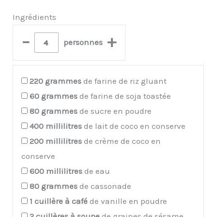
Ingrédients
–
+
personnes
220
grammes
de farine de riz gluant
60
grammes
de farine de soja toastée
80
grammes
de sucre en poudre
400
millilitres
de lait de coco en conserve
200
millilitres
de crème de coco en
conserve
600
millilitres
de eau
80
grammes
de cassonade
1
cuillère à café
de vanille en poudre
2
cuillères à soupe
de graines de sésame