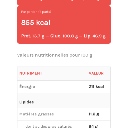
Par portion (4 parts)
855 kcal
Prot.
13.7 g —
Gluc.
100.8 g —
Lip.
46.9 g
Valeurs nutritionnelles pour 100 g
NUTRIMENT
VALEUR
Énergie
211 kcal
Lipides
Matières grasses
11.6 g
dont acides gras saturés
9.1 g