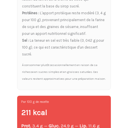
constituent la base du sirop sucré.
Protéines :
L'apport protéique reste modéré (3, 4 g
pour 100 g), provenant principalement de la farine
de soja et des graines de sésame, insuffisant
pour un apport nutritionnel significatif.
Sel :
La teneur en sel est très faible (0, 042 g pour
100 g), ce qui est caractéristique d'un dessert
sucré.
À consommer plutôt occasionnellement en raison de sa
richesse en sucres simples et en graisses saturées. Ces
valeurs restent approximatives pour une préparation maison.
Par 100 g de recette
211 kcal
Prot.
3.4 g —
Gluc.
24.9 g —
Lip.
11.6 g