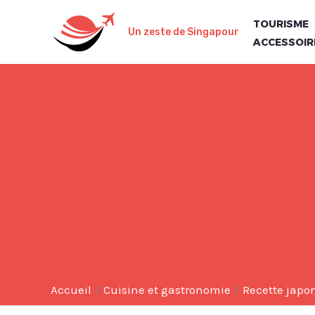
Aller
TOURISME
au
Un zeste de Singapour
ACCESSOIR
contenu
Accueil
Cuisine et gastronomie
Recette japo