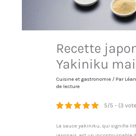
Recette japon
Yakiniku ma
Cuisine et gastronomie
/ Par
Léa
de lecture
5/5 - (3 vot
La sauce yakiniku, qui signifie li
japonais, est un incontournable d