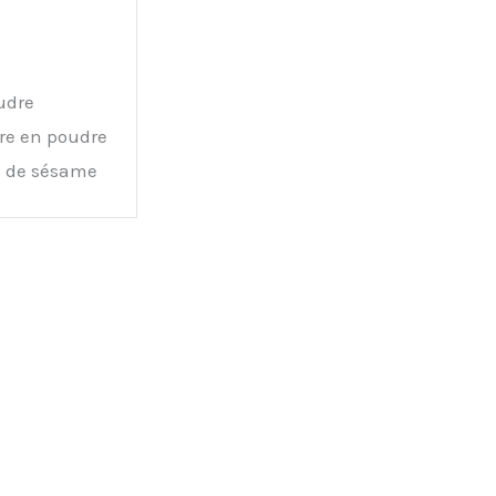
udre
e en poudre
s de sésame