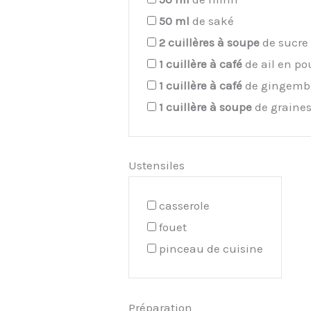
50
ml
de saké
2
cuillères à soupe
de sucre
1
cuillère à café
de ail en po
1
cuillère à café
de gingembr
1
cuillère à soupe
de graine
Ustensiles
casserole
fouet
pinceau de cuisine
Préparation