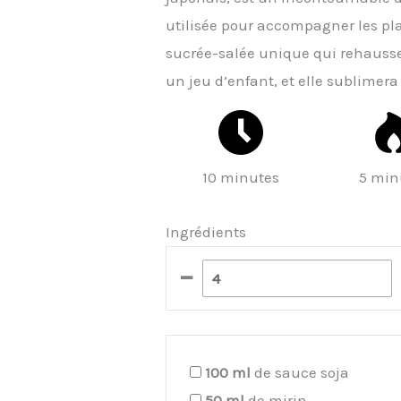
utilisée pour accompagner les pla
sucrée-salée unique qui rehausse 
un jeu d’enfant, et elle sublimera
10 minutes
5 min
Ingrédients
–
100
ml
de sauce soja
50
ml
de mirin