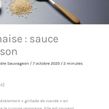
aise : sauce
ison
ndre Sauvageon
/
7 octobre 2025
/
2 minutes
es)
ttéralement « grillade de viande » en
e la cuisine japonaise. Elle est souvent