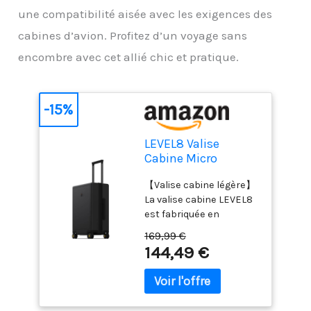
une compatibilité aisée avec les exigences des
cabines d’avion. Profitez d’un voyage sans
encombre avec cet allié chic et pratique.
-15%
LEVEL8 Valise
Cabine Micro
Diamond 4 roulettes
【Valise cabine légère】
Silencieux TSA
La valise cabine LEVEL8
55cm,40L,Noir
est fabriquée en
polycarbonate 100 %
169,99 €
BAYER (Allemagne) à 3
144,49 €
couches. Très résistante
et robuste, elle offre
élasticité et durabilité.
Sa texture micro-