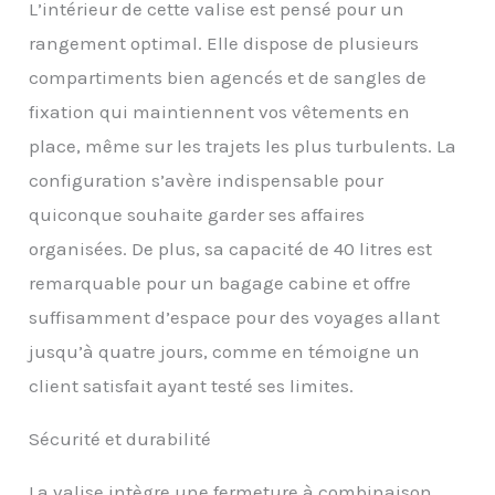
L’intérieur de cette valise est pensé pour un
Compartiment
entièrement doublé
rangement optimal. Elle dispose de plusieurs
avec sangles croisées
compartiments bien agencés et de sangles de
pour une organisation
optimisée.
fixation qui maintiennent vos vêtements en
【Dimensions totales】
place, même sur les trajets les plus turbulents. La
54 x 37 x 23 cm (roues et
poignées comprises).
configuration s’avère indispensable pour
Capacité : 40 L. Parfaite
quiconque souhaite garder ses affaires
pour des escapades de 1
organisées. De plus, sa capacité de 40 litres est
à 4 jours ou un court
voyage d'affaires !
remarquable pour un bagage cabine et offre
suffisamment d’espace pour des voyages allant
jusqu’à quatre jours, comme en témoigne un
client satisfait ayant testé ses limites.
Sécurité et durabilité
La valise intègre une fermeture à combinaison