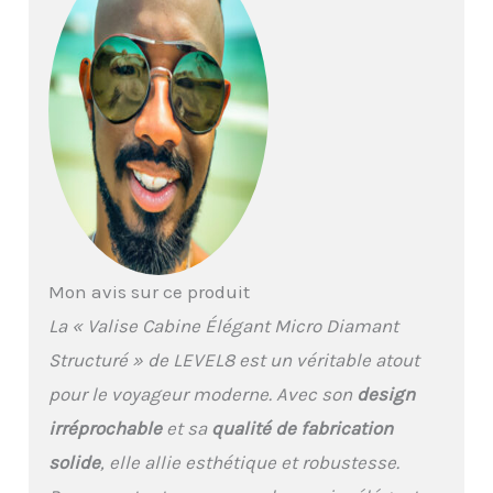
Serrure à code TSA
intégrée avec des
fermetures éclair fluides
pour plus de sécurité
lors de vos voyages
internationaux. La valise
à roulettes Level8 est
conforme aux exigences
de la plupart des
compagnies aériennes
nationales et
internationales. Elle est
Mon avis sur ce produit
équipée de fermetures
éclair fluides pour un
La « Valise Cabine Élégant Micro Diamant
accès facile à vos
Structuré » de LEVEL8 est un véritable atout
affaires. 【Voyage sans
effort】 La valise cabine
pour le voyageur moderne. Avec son
design
Level8 est équipée de 8
irréprochable
et sa
qualité de fabrication
roues pivotantes
caoutchoutées et d'une
solide
, elle allie esthétique et robustesse.
poignée télescopique