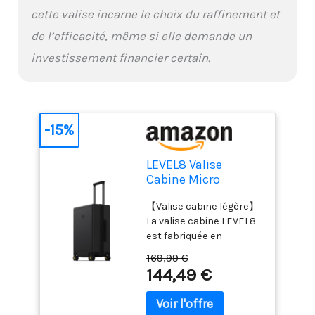
optimisée.
cette valise incarne le choix du raffinement et
【Dimensions totales】
54 x 37 x 23 cm (roues et
de l’efficacité, même si elle demande un
poignées comprises).
investissement financier certain.
Capacité : 40 L. Parfaite
pour des escapades de 1
à 4 jours ou un court
voyage d'affaires !
-15%
LEVEL8 Valise
Cabine Micro
Diamond 4 roulettes
【Valise cabine légère】
Silencieux TSA
La valise cabine LEVEL8
55cm,40L,Noir
est fabriquée en
polycarbonate 100 %
169,99 €
BAYER (Allemagne) à 3
144,49 €
couches. Très résistante
et robuste, elle offre
élasticité et durabilité.