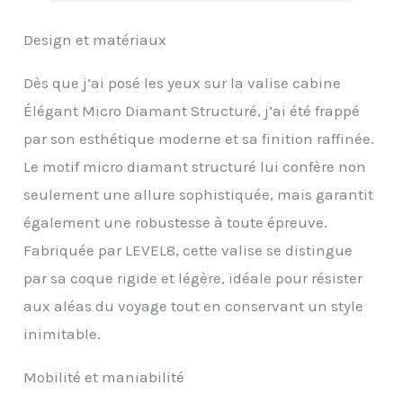
diamantée minimise les
rayures indésirables lors
Design et matériaux
des contrôles de
sécurité. 【Serrure à
Dès que j’ai posé les yeux sur la valise cabine
code TSA intégrée】
Serrure à code TSA
Élégant Micro Diamant Structuré, j’ai été frappé
intégrée avec des
par son esthétique moderne et sa finition raffinée.
fermetures éclair fluides
pour plus de sécurité
Le motif micro diamant structuré lui confère non
lors de vos voyages
seulement une allure sophistiquée, mais garantit
internationaux. La valise
à roulettes Level8 est
également une robustesse à toute épreuve.
conforme aux exigences
Fabriquée par LEVEL8, cette valise se distingue
de la plupart des
compagnies aériennes
par sa coque rigide et légère, idéale pour résister
nationales et
aux aléas du voyage tout en conservant un style
internationales. Elle est
équipée de fermetures
inimitable.
éclair fluides pour un
accès facile à vos
Mobilité et maniabilité
affaires. 【Voyage sans