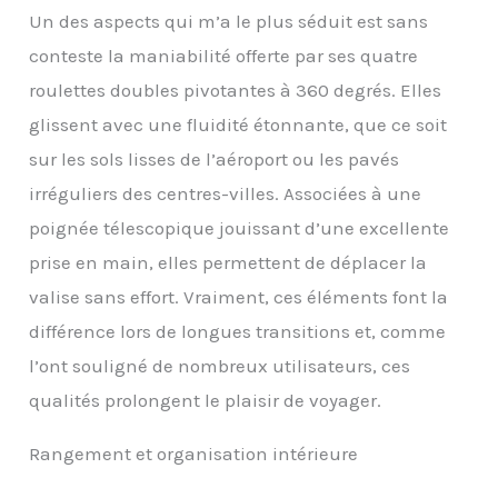
effort】 La valise cabine
Un des aspects qui m’a le plus séduit est sans
Level8 est équipée de 8
roues pivotantes
conteste la maniabilité offerte par ses quatre
caoutchoutées et d'une
roulettes doubles pivotantes à 360 degrés. Elles
poignée télescopique
ergonomique en
glissent avec une fluidité étonnante, que ce soit
aluminium à 4 niveaux
sur les sols lisses de l’aéroport ou les pavés
pour un contrôle et une
maniabilité sans effort.
irréguliers des centres-villes. Associées à une
Équipée de poignées
poignée télescopique jouissant d’une excellente
pratiques sur le dessus
et sur le côté. Pieds
prise en main, elles permettent de déplacer la
pare-chocs latéraux
valise sans effort. Vraiment, ces éléments font la
pour protéger la valise.
【Intérieur spacieux】La
différence lors de longues transitions et, comme
petite valise cabine
l’ont souligné de nombreux utilisateurs, ces
LEVEL8 est équipée de
deux compartiments
qualités prolongent le plaisir de voyager.
spacieux. Des poches en
filet zippées permettent
Rangement et organisation intérieure
de ranger vos affaires de
manière ordonnée.