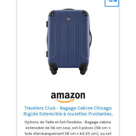
multidirectionnelles et poignée télescopique à
bouton-poussoir pour un roulement sans effort
Accessoires Coordonnés : Dans les sets 3 et 5
pièces : tote d'embarquement de 38 cm avec
sangle add-a-bag et kit voyage compact de 25 cm
Travelers Club - Bagage Cabine Chicago
Rigide Extensible à roulettes Pivotantes,
Bleu Marine, 51 cm
Options de Taille et Set Flexibles : Bagage cabine
extensible de 56 cm seul, set 3 pièces (56 cm +
tote d'embarquement 38 cm + kit 25 cm), ou set