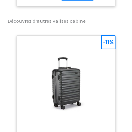
Sa texture micro-
diamantée minimise les
rayures indésirables lors
Découvrez d’autres valises cabine
des contrôles de
sécurité. 【Serrure à
code TSA intégrée】
Serrure à code TSA
-11%
intégrée avec des
fermetures éclair fluides
pour plus de sécurité
lors de vos voyages
internationaux. La valise
à roulettes Level8 est
conforme aux exigences
de la plupart des
compagnies aériennes
nationales et
internationales. Elle est
équipée de fermetures
éclair fluides pour un
accès facile à vos