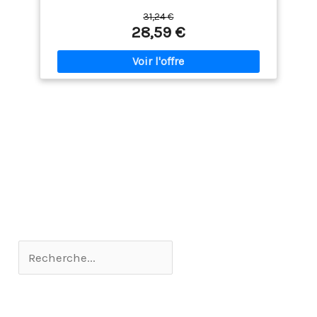
complet 5 pièces avec valises de 76 cm, 71 cm et
31,24 €
56 cm Coque Rigide ABS Résistante et Légère : Les
28,59 €
coques ABS rigides protègent vos affaires tout en
restant légères à soulever, manœuvrer et enregistrer
Design Extensible pour Plus de Capacité : Toutes
les valises s'étendent pour de l'espace
supplémentaire Roulettes Spinner à 360° et
Poignée Télescopique : Quatre roulettes
multidirectionnelles et poignée télescopique à
bouton-poussoir pour un roulement sans effort
Accessoires Coordonnés : Dans les sets 3 et 5
pièces : tote d'embarquement de 38 cm avec
sangle add-a-bag et kit voyage compact de 25 cm