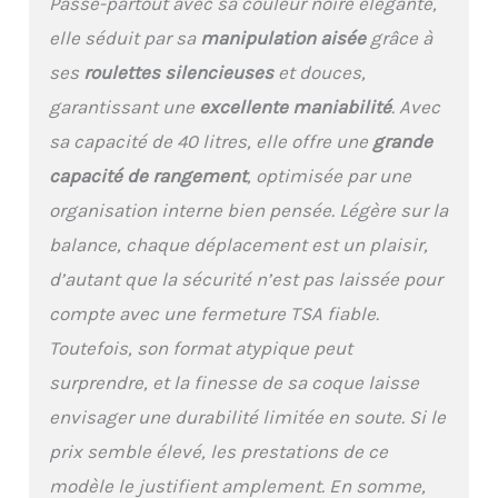
Passe-partout avec sa couleur noire élégante,
ergonomique en
aluminium à 4 niveaux
elle séduit par sa
manipulation aisée
grâce à
pour un contrôle et une
ses
roulettes silencieuses
et douces,
maniabilité sans effort.
Équipée de poignées
garantissant une
excellente maniabilité
. Avec
pratiques sur le dessus
sa capacité de 40 litres, elle offre une
grande
et sur le côté. Pieds
pare-chocs latéraux
capacité de rangement
, optimisée par une
pour protéger la valise.
organisation interne bien pensée. Légère sur la
【Intérieur spacieux】La
petite valise cabine
balance, chaque déplacement est un plaisir,
LEVEL8 est équipée de
d’autant que la sécurité n’est pas laissée pour
deux compartiments
compte avec une fermeture TSA fiable.
spacieux. Des poches en
filet zippées permettent
Toutefois, son format atypique peut
de ranger vos affaires de
surprendre, et la finesse de sa coque laisse
manière ordonnée.
Compartiment
envisager une durabilité limitée en soute. Si le
entièrement doublé
prix semble élevé, les prestations de ce
avec sangles croisées
pour une organisation
modèle le justifient amplement. En somme,