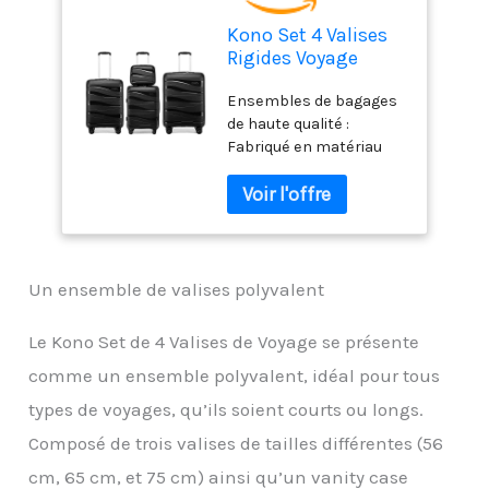
Kono Set 4 Valises
Rigides Voyage
56/65/75cm avec
Ensembles de bagages
Vanity Case TSA Noir
de haute qualité :
Fabriqué en matériau
polypropylène pour des
coques rigides, ce qui
rend les bagages plus
durables, légers et
résistants aux chocs; La
surface texturée
Un ensemble de valises polyvalent
protège des rayures et
garantit que les coques
Le Kono Set de 4 Valises de Voyage se présente
restent belles après un
comme un ensemble polyvalent, idéal pour tous
voyage; Par rapport à
l'ABS et au plastique PC,
types de voyages, qu’ils soient courts ou longs.
le matériau PP est plus
Composé de trois valises de tailles différentes (56
léger et conserve
également sa durabilité
cm, 65 cm, et 75 cm) ainsi qu’un vanity case