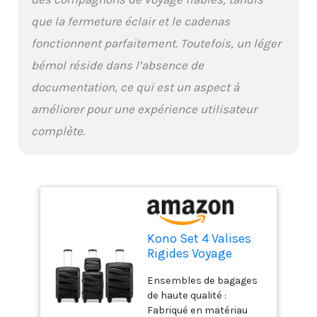
pour protéger les dents
que la fermeture éclair et le cadenas
en caoutchouc de la
déformation et du
fonctionnent parfaitement. Toutefois, un léger
soulèvement Roulettes
bémol réside dans l’absence de
silencieuses : profitez de
nouvelles billes de
documentation, ce qui est un aspect à
lubrification en TPE
améliorer pour une expérience utilisateur
souple et lubrifiant dans
les roues, la valise de
complète.
voyage se déplace très
silencieusement et en
douceur avec des
roulettes doubles
pivotantes à 360
degrés; La poignée
télescopique en
Kono Set 4 Valises
aluminium est plus
Rigides Voyage
stable et plus légère; La
56/65/75cm avec
poignée latérale peut
Ensembles de bagages
Vanity Case TSA Noir
être vraiment pratique
de haute qualité :
lorsque vous soulevez la
Fabriqué en matériau