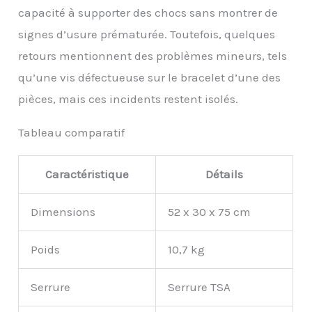
affaires de manière plus
capacité à supporter des chocs sans montrer de
raisonnable; La trousse
de maquillage de grande
signes d’usure prématurée. Toutefois, quelques
capacité peut être
retours mentionnent des problèmes mineurs, tels
utilisée pour ranger des
articles de toilette, des
qu’une vis défectueuse sur le bracelet d’une des
cosmétiques, des petits
pièces, mais ces incidents restent isolés.
objets et divers objets
personnels
Tableau comparatif
Caractéristique
Détails
Dimensions
52 x 30 x 75 cm
Poids
10,7 kg
Serrure
Serrure TSA