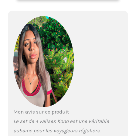
durables, légers et
résistants aux chocs; La
surface texturée
protège des rayures et
garantit que les coques
restent belles après un
voyage; Par rapport à
l'ABS et au plastique PC,
le matériau PP est plus
léger et conserve
également sa durabilité
Dimensions des Valises
de Voyage: Dimensions
vanity case :
35.5x29.5x18.5 cm,
Capacité : 16 L, Poids : 0.9
kg; Dimensions valise
cabine : 56x39x20.5 cm,
Mon avis sur ce produit
Capacité : 39 L, Poids : 2.5
Le set de 4 valises Kono est une véritable
kg; Dimensions valise
moyenne : 65x46x26.5
aubaine pour les voyageurs réguliers.
cm, Capacité : 70 L, Poids