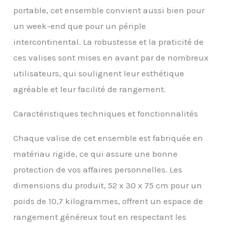
Dimensions des Valises
portable, cet ensemble convient aussi bien pour
de Voyage: Dimensions
vanity case :
un week-end que pour un périple
35.5x29.5x18.5 cm,
intercontinental. La robustesse et la praticité de
Capacité : 16 L, Poids : 0.9
kg; Dimensions valise
ces valises sont mises en avant par de nombreux
cabine : 56x39x20.5 cm,
utilisateurs, qui soulignent leur esthétique
Capacité : 39 L, Poids : 2.5
kg; Dimensions valise
agréable et leur facilité de rangement.
moyenne : 65x46x26.5
cm, Capacité : 70 L, Poids
Caractéristiques techniques et fonctionnalités
: 3.33 kg; Dimensions
valise grande : 75x52x30
Chaque valise de cet ensemble est fabriquée en
cm, Capacité : 105L,
Poids : 4.25 kg; Le dos de
matériau rigide, ce qui assure une bonne
la valise de voyage
protection de vos affaires personnelles. Les
cosmétique est conçu
avec une structure de
dimensions du produit, 52 x 30 x 75 cm pour un
ceinture fixe qui permet
poids de 10,7 kilogrammes, offrent un espace de
de la relier à la valise
trolley Serrure TSA：
rangement généreux tout en respectant les
Serrure intégrée et