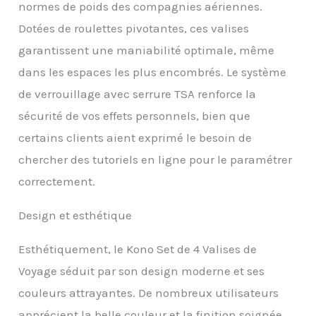
normes de poids des compagnies aériennes.
conviviale approuvée par
le TSA, s'assure que vos
Dotées de roulettes pivotantes, ces valises
objets de valeur sont en
garantissent une maniabilité optimale, même
sécurité et que l'agent
TSA est en mesure de
dans les espaces les plus encombrés. Le système
vérifier votre bagage
de verrouillage avec serrure TSA renforce la
sans briser le verrou; Il
est également équipé
sécurité de vos effets personnels, bien que
d'une fermeture éclair
certains clients aient exprimé le besoin de
qui utilise un fil à 5 brins
chercher des tutoriels en ligne pour le paramétrer
pour protéger les dents
en caoutchouc de la
correctement.
déformation et du
soulèvement Roulettes
Design et esthétique
silencieuses : profitez de
nouvelles billes de
lubrification en TPE
Esthétiquement, le Kono Set de 4 Valises de
souple et lubrifiant dans
Voyage séduit par son design moderne et ses
les roues, la valise de
couleurs attrayantes. De nombreux utilisateurs
voyage se déplace très
silencieusement et en
apprécient la belle couleur et la finition soignée