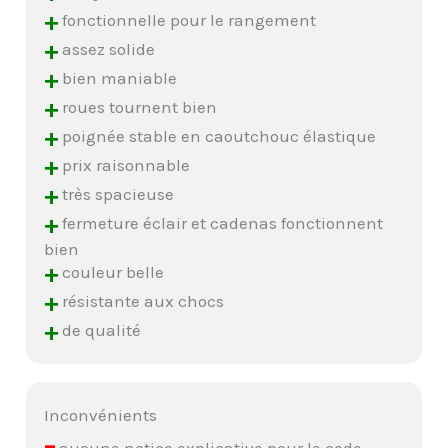
+
fonctionnelle pour le rangement
+
assez solide
+
bien maniable
+
roues tournent bien
+
poignée stable en caoutchouc élastique
+
prix raisonnable
+
très spacieuse
+
fermeture éclair et cadenas fonctionnent
bien
+
couleur belle
+
résistante aux chocs
+
de qualité
Inconvénients
–
aucune notice explicative pour le code