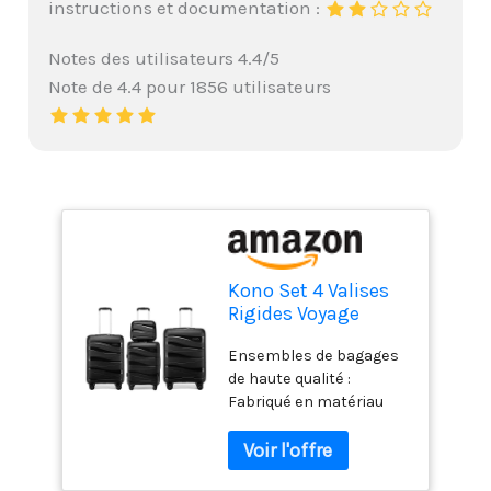
instructions et documentation :
Notes des utilisateurs 4.4/5
Note de 4.4 pour 1856 utilisateurs
Kono Set 4 Valises
Rigides Voyage
56/65/75cm avec
Ensembles de bagages
Vanity Case TSA Noir
de haute qualité :
Fabriqué en matériau
polypropylène pour des
coques rigides, ce qui
rend les bagages plus