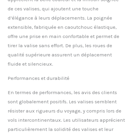
douceur avec des
de ces valises, qui ajoutent une touche
roulettes doubles
pivotantes à 360
d’élégance à leurs déplacements. La poignée
degrés; La poignée
extensible, fabriquée en caoutchouc élastique,
télescopique en
aluminium est plus
offre une prise en main confortable et permet de
stable et plus légère; La
tirer la valise sans effort. De plus, les roues de
poignée latérale peut
être vraiment pratique
qualité supérieure assurent un déplacement
lorsque vous soulevez la
fluide et silencieux.
valise avec un poids
lourd Compartiments
organisés : l'intérieur de
Performances et durabilité
la valise est équipé d'une
poche en filet, d'une
En termes de performances, les avis des clients
cloison à fermeture
sont globalement positifs. Les valises semblent
éclair et d'une sangle
croisée pour maximiser
résister aux rigueurs du voyage, y compris lors de
votre capacité
vols intercontinentaux. Les utilisateurs apprécient
d'emballage et vous
pouvez ranger vos
particulièrement la solidité des valises et leur