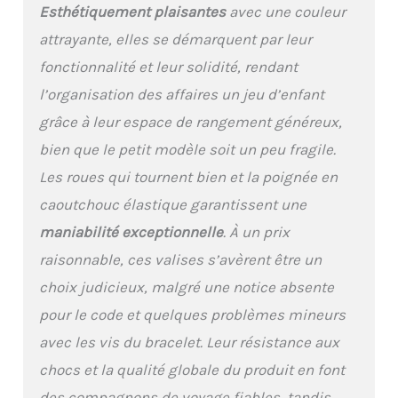
Esthétiquement plaisantes
avec une couleur
: 3.33 kg; Dimensions
valise grande : 75x52x30
attrayante, elles se démarquent par leur
cm, Capacité : 105L,
fonctionnalité et leur solidité, rendant
Poids : 4.25 kg; Le dos de
la valise de voyage
l’organisation des affaires un jeu d’enfant
cosmétique est conçu
grâce à leur espace de rangement généreux,
avec une structure de
ceinture fixe qui permet
bien que le petit modèle soit un peu fragile.
de la relier à la valise
Les roues qui tournent bien et la poignée en
trolley Serrure TSA：
Serrure intégrée et
caoutchouc élastique garantissent une
conviviale approuvée par
maniabilité exceptionnelle
. À un prix
le TSA, s'assure que vos
objets de valeur sont en
raisonnable, ces valises s’avèrent être un
sécurité et que l'agent
choix judicieux, malgré une notice absente
TSA est en mesure de
pour le code et quelques problèmes mineurs
vérifier votre bagage
sans briser le verrou; Il
avec les vis du bracelet. Leur résistance aux
est également équipé
chocs et la qualité globale du produit en font
d'une fermeture éclair
qui utilise un fil à 5 brins
des compagnons de voyage fiables, tandis