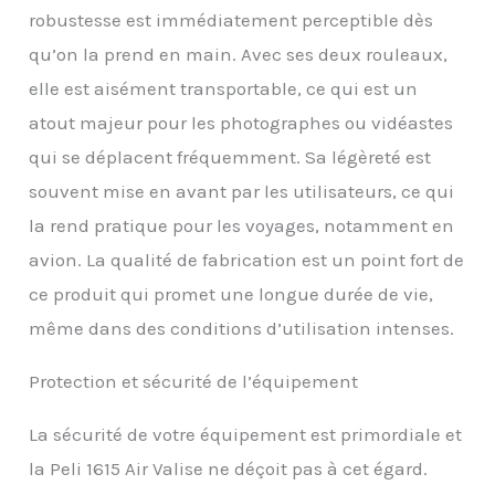
purge automatique –
robustesse est immédiatement perceptible dès
maintient l'eau et la
qu’on la prend en main. Avec ses deux rouleaux,
poussière à l'extérieur
tout en équilibrant la
elle est aisément transportable, ce qui est un
pression d'air, porte-
atout majeur pour les photographes ou vidéastes
étiquette. Roues
silencieuses à
qui se déplacent fréquemment. Sa légèreté est
roulement en acier
souvent mise en avant par les utilisateurs, ce qui
inoxydable, poignée
d'extension rétractable
la rend pratique pour les voyages, notamment en
Jusqu'à 40 % plus léger
avion. La qualité de fabrication est un point fort de
que les autres valises de
protection en polymère
ce produit qui promet une longue durée de vie,
grâce au polymère
même dans des conditions d’utilisation intenses.
super-léger breveté
HPX² . Matériel en acier
Protection et sécurité de l’équipement
inoxydable. Conception
empilable. Dimension
maximale autorisée
La sécurité de votre équipement est primordiale et
pour l'enregistrement
la Peli 1615 Air Valise ne déçoit pas à cet égard.
de bagage en cabine