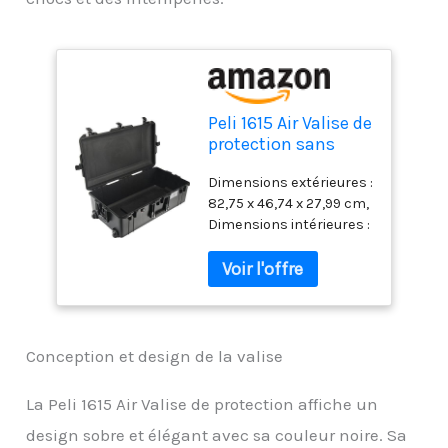
Peli 1615 Air Valise de
protection sans
Mousse pour
Dimensions extérieures :
Appareil Photo Noir
82,75 x 46,74 x 27,99 cm,
Dimensions intérieures :
75,16 x 39,37 x 23,83 cm,
Profondeur couvercle :
5,08 cm, Profondeur
fond : 18,75 cm, Volume
intérieur : 71L, Poids
(vide) : 6,38 kg
Conception et design de la valise
Résistante à l'eau,
résistante aux chocs et
La Peli 1615 Air Valise de protection affiche un
à l'épreuve de la
design sobre et élégant avec sa couleur noire. Sa
poussière. Vanne de