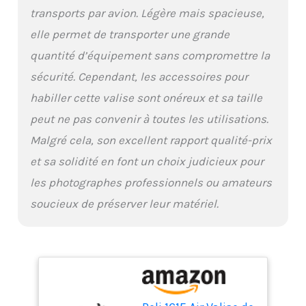
compagnie aérienne
transports par avion. Légère mais spacieuse,
pour connaître les
elle permet de transporter une grande
mesures exactes)
Température de
quantité d’équipement sans compromettre la
fonctionnement entre
sécurité. Cependant, les accessoires pour
-51 ⁰C et 71 ⁰C, Flottabilité
: 76,75 kg
habiller cette valise sont onéreux et sa taille
peut ne pas convenir à toutes les utilisations.
Malgré cela, son excellent rapport qualité-prix
et sa solidité en font un choix judicieux pour
les photographes professionnels ou amateurs
soucieux de préserver leur matériel.