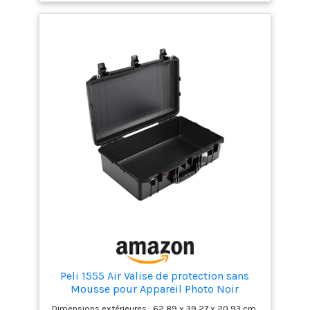
-51 ⁰C et 71 ⁰C, Flottabilité
valises de protection en polymère grâce au
: 76,75 kg
polymère super-léger breveté HPX² . Matériel en
acier inoxydable. Conception empilable.
Température de fonctionnement entre -51 ⁰C et 71
⁰C, Flottabilité : 26,26 kg
Peli 1555 Air Valise de protection sans
Mousse pour Appareil Photo Noir
Dimensions extérieures : 62,89 x 39,27 x 20,93 cm,