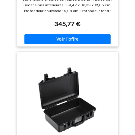
Dimensions intérieures : 58,42 x 32,39 x 19,05 cm,
Profondeur couvercle : 5,08 cm, Profondeur fond :
13,97 cm, Volume intérieur : 36L, Poids (vide) : 3,34
kg Résistante à l'eau, résistante aux chocs et à
345,77 €
l'épreuve de la poussière. Vanne de purge
automatique – maintient l'eau et la poussière à
l'extérieur tout en équilibrant la pression d'air, porte-
étiquette Jusqu'à 40 % plus léger que les autres
valises de protection en polymère grâce au
polymère super-léger breveté HPX² . Matériel en
acier inoxydable. Conception empilable.
Température de fonctionnement entre -51 ⁰C et 71
⁰C, Flottabilité : 36,83 kg