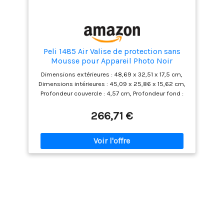
Peli 1485 Air Valise de protection sans
Mousse pour Appareil Photo Noir
Dimensions extérieures : 48,69 x 32,51 x 17,5 cm,
Dimensions intérieures : 45,09 x 25,86 x 15,62 cm,
Profondeur couvercle : 4,57 cm, Profondeur fond :
11,05 cm, Volume intérieur : 18L, Poids (vide) : 2,07
kg Résistante à l'eau, résistante aux chocs et à
266,71 €
l'épreuve de la poussière. Vanne de purge
automatique – maintient l'eau et la poussière à
l'extérieur tout en équilibrant la pression d'air, porte-
étiquette Jusqu'à 40 % plus léger que les autres
valises de protection en polymère grâce au
polymère super-léger breveté HPX² . Matériel en
acier inoxydable. Conception empilable.
Température de fonctionnement entre -51 ⁰C et 71
⁰C, Flottabilité : 18,64 kg