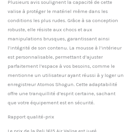
(vérifiez auprès de votre
Plusieurs avis soulignent la capacité de cette
compagnie aérienne
valise à protéger le matériel même dans les
pour connaître les
mesures exactes)
conditions les plus rudes. Grâce à sa conception
Température de
robuste, elle résiste aux chocs et aux
fonctionnement entre
-51 ⁰C et 71 ⁰C, Flottabilité
manipulations brusques, garantissant ainsi
: 76,75 kg
l’intégrité de son contenu. La mousse à l’intérieur
est personnalisable, permettant d’ajuster
parfaitement l’espace à vos besoins, comme le
mentionne un utilisateur ayant réussi à y loger un
enregistreur Atomos Shogun. Cette adaptabilité
offre une tranquillité d’esprit certaine, sachant
que votre équipement est en sécurité.
Rapport qualité-prix
Le prix de la Peli 1615 Air Valise est jugé