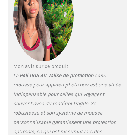
purge automatique –
maintient l'eau et la
poussière à l'extérieur
tout en équilibrant la
pression d'air, porte-
étiquette. Roues
silencieuses à
roulement en acier
inoxydable, poignée
d'extension rétractable
Jusqu'à 40 % plus léger
Mon avis sur ce produit
que les autres valises de
La
Peli 1615 Air Valise de protection
sans
protection en polymère
grâce au polymère
mousse pour appareil photo noir est une alliée
super-léger breveté
indispensable pour celles qui voyagent
HPX² . Matériel en acier
inoxydable. Conception
souvent avec du matériel fragile. Sa
empilable. Dimension
robustesse et son système de mousse
maximale autorisée
pour l'enregistrement
personnalisable garantissent une protection
de bagage en cabine
optimale, ce qui est rassurant lors des
(vérifiez auprès de votre