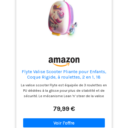
Flyte Valise Scooter Pliante pour Enfants,
Coque Rigide, à roulettes, 2 en 1, 18
Pouces, capacité de 25 litres, Luna la
La valise scooter Flyte est équipée de 3 roulettes en
Licorne
PU dédiées à la glisse pour plus de stabilité et de
sécurité. Le mécanisme Lean 'n' steer de la valise
scooter Flyte permet de développer équilibre et
motricité en toute sécurité tout en s'amusant. La
79,99 €
valise scooter pour enfants Flyte est parfaite
comme scooter Lean 'n' steer et comme valise à
emporter. Sa conception imperméable vous