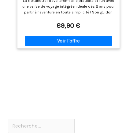
La trottinette iTravel 2-en-1 allie praticité et fun avec
Bagage à Main iTravel Rose
une valise de voyage intégrée, idéale dès 2 ans pour
partir à l’aventure en toute simplicité ! Son guidon
réglable et son frein fiable garantissent sécurité et
confort à chaque balade, parfaite pour les sorties
89,90 €
ou le trajet vers l’école. Cette trottinette se
transforme facilement en valise compacte, conçue
pour durer — la solution idéale pour voyager léger !
Type de trottinette : tricycle, trottinette d’équilibre ;
hauteur du guidon réglable : 64–71 cm ; largeur du
guidon : 30,5 cm ; frein au pied. Roues avant 12 cm,
arrière 7,7 cm ; poids 2,6 kg ; âge recommandé 2
ans et plus ; charge maximale 50 kg ; couleur : rose.
Le sac respecte les normes de bagage cabine des
compagnies aériennes.