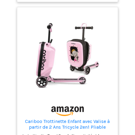
permet d'utiliser votre valise scooter Flyte lors de
vos voyages sans vous soucier de la météo lorsque
vous vous amusez. Le coffre à bagages est équipé
de sangles de retenue élastiques et d'une poche
zippée séparée pour garder vos vêtements et vos
objets en sécurité et bien rangés lorsque vous
voyagez.
Cariboo Trottinette Enfant avec Valise à
partir de 2 Ans Tricycle 2en1 Pliable
Réglable en Hauteur Jusqu’à 50 kg