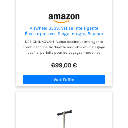
Airwheel SE3S, Valise Intelligente
Électrique avec Siège Intégré, Bagage
Cabine en Aluminium, Gris (Argent)
DESIGN INNOVANT: Valise électrique intelligente
combinant une trottinette amovible et un bagage
cabine, parfaite pour les voyages modernes
SÉCURITÉ MAXIMALE: Équipée d'une serrure TSA
intégrée et d'un système de verrouillage robuste
699,00 €
pour protéger vos effets personnels POLYVALENCE:
Se transforme facilement d'une valise classique en
trottinette portable, idéale pour les déplacements
en aéroport CONSTRUCTION DURABLE: Structure en
aluminium et coque rigide résistante aux chocs,
avec roues robustes pour une stabilité optimale
DIMENSIONS PRATIQUES: Format bagage cabine
conforme aux normes aériennes, avec guidon
ajustable pour un confort personnalisé