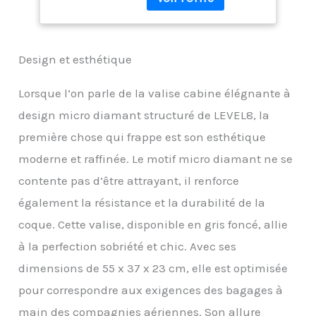
et robuste, elle offre
Serrure TSA,
élasticité et durabilité.
55x37x23CM, 40L,
Sa texture micro-
Gris Foncé
diamantée minimise les
Design et esthétique
rayures indésirables lors
des contrôles de
sécurité. 【Serrure à
Lorsque l’on parle de la valise cabine élégnante à
code TSA intégrée】
design micro diamant structuré de LEVEL8, la
Serrure à code TSA
intégrée avec des
première chose qui frappe est son esthétique
fermetures éclair fluides
moderne et raffinée. Le motif micro diamant ne se
pour plus de sécurité
contente pas d’être attrayant, il renforce
lors de vos voyages
internationaux. La valise
également la résistance et la durabilité de la
à roulettes Level8 est
coque. Cette valise, disponible en gris foncé, allie
conforme aux exigences
de la plupart des
à la perfection sobriété et chic. Avec ses
compagnies aériennes
dimensions de 55 x 37 x 23 cm, elle est optimisée
nationales et
internationales. Elle est
pour correspondre aux exigences des bagages à
équipée de fermetures
main des compagnies aériennes. Son allure
éclair fluides pour un