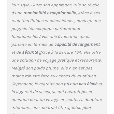
roues pivotantes
leur style. Outre son apparence, elle se révèle
caoutchoutées et d'une
d’une
maniabilité exceptionnelle
, grâce à ses
poignée télescopique
ergonomique en
roulettes fluides et silencieuses, ainsi qu’une
aluminium à 4 niveaux
poignée télescopique parfaitement
pour un contrôle et une
maniabilité sans effort.
fonctionnelle. Avec une évaluation quasi
Équipée de poignées
parfaite en termes de
capacité de rangement
pratiques sur le dessus
et sur le côté. Pieds
et de
sécurité
grâce à la serrure TSA, elle offre
pare-chocs latéraux
une solution de voyage pratique et rassurante.
pour protéger la valise.
【Intérieur spacieux】La
Malgré son poids plume, elle n’en est pas
petite valise cabine
moins robuste face aux chocs du quotidien.
LEVEL8 est équipée de
deux compartiments
Cependant, je regrette son
prix un peu élevé
et
spacieux. Des poches en
la légèreté de sa coque qui pourrait poser
filet zippées permettent
de ranger vos affaires de
question pour un voyage en soute. La doublure
manière ordonnée.
intérieure, elle, pourrait être ajustée pour
Compartiment