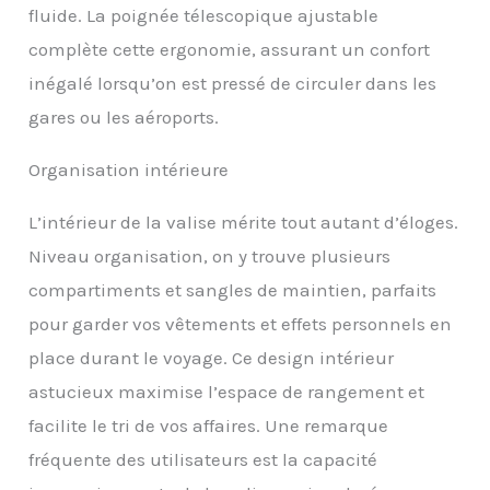
filet zippées permettent
fluide. La poignée télescopique ajustable
de ranger vos affaires de
complète cette ergonomie, assurant un confort
manière ordonnée.
Compartiment
inégalé lorsqu’on est pressé de circuler dans les
entièrement doublé
gares ou les aéroports.
avec sangles croisées
pour une organisation
Organisation intérieure
optimisée.
【Dimensions totales】
54 x 37 x 23 cm (roues et
L’intérieur de la valise mérite tout autant d’éloges.
poignées comprises).
Niveau organisation, on y trouve plusieurs
Capacité : 40 L. Parfaite
pour des escapades de 1
compartiments et sangles de maintien, parfaits
à 4 jours ou un court
pour garder vos vêtements et effets personnels en
voyage d'affaires !
place durant le voyage. Ce design intérieur
astucieux maximise l’espace de rangement et
facilite le tri de vos affaires. Une remarque
fréquente des utilisateurs est la capacité