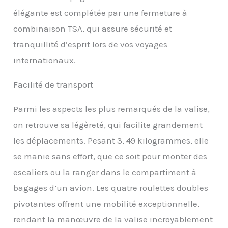
accès facile à vos
élégante est complétée par une fermeture à
affaires. 【Voyage sans
combinaison TSA, qui assure sécurité et
effort】 La valise cabine
Level8 est équipée de 8
tranquillité d’esprit lors de vos voyages
roues pivotantes
internationaux.
caoutchoutées et d'une
poignée télescopique
ergonomique en
Facilité de transport
aluminium à 4 niveaux
pour un contrôle et une
Parmi les aspects les plus remarqués de la valise,
maniabilité sans effort.
on retrouve sa légèreté, qui facilite grandement
Équipée de poignées
pratiques sur le dessus
les déplacements. Pesant 3, 49 kilogrammes, elle
et sur le côté. Pieds
se manie sans effort, que ce soit pour monter des
pare-chocs latéraux
pour protéger la valise.
escaliers ou la ranger dans le compartiment à
【Intérieur spacieux】La
bagages d’un avion. Les quatre roulettes doubles
petite valise cabine
LEVEL8 est équipée de
pivotantes offrent une mobilité exceptionnelle,
deux compartiments
rendant la manœuvre de la valise incroyablement
spacieux. Des poches en