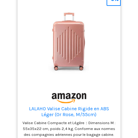
multidirectionnelles et poignée télescopique à
bouton-poussoir pour un roulement sans effort
Accessoires Coordonnés : Dans les sets 3 et 5
pièces : tote d'embarquement de 38 cm avec
sangle add-a-bag et kit voyage compact de 25 cm
LALAHO Valise Cabine Rigide en ABS
Léger (Or Rose, M/55cm)
Valise Cabine Compacte et Légère：Dimensions M :
55x35x22 cm, poids 2,4 kg. Conforme aux normes
des compagnies aériennes pour le bagage cabine.