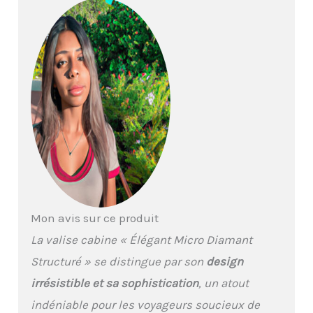
des contrôles de
sécurité. 【Serrure à
code TSA intégrée】
Serrure à code TSA
intégrée avec des
fermetures éclair fluides
pour plus de sécurité
lors de vos voyages
internationaux. La valise
à roulettes Level8 est
conforme aux exigences
de la plupart des
compagnies aériennes
nationales et
Mon avis sur ce produit
internationales. Elle est
équipée de fermetures
La valise cabine « Élégant Micro Diamant
éclair fluides pour un
Structuré » se distingue par son
design
accès facile à vos
affaires. 【Voyage sans
irrésistible et sa sophistication
, un atout
effort】 La valise cabine
indéniable pour les voyageurs soucieux de
Level8 est équipée de 8