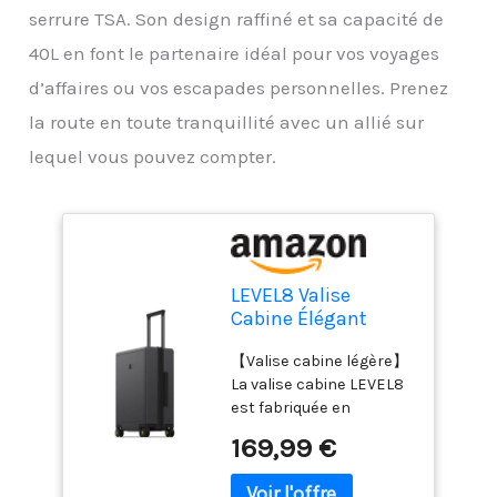
serrure TSA. Son design raffiné et sa capacité de
40L en font le partenaire idéal pour vos voyages
d’affaires ou vos escapades personnelles. Prenez
la route en toute tranquillité avec un allié sur
lequel vous pouvez compter.
LEVEL8 Valise
Cabine Élégant
Micro Diamant
【Valise cabine légère】
Structuré Design
La valise cabine LEVEL8
Bagages Cabine
est fabriquée en
Trolley Rigide Valise
polycarbonate 100 %
de Voyage avec 4
169,99 €
BAYER (Allemagne) à 3
roulettes Doubles
couches. Très résistante
Pivotantes et