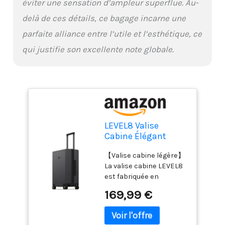
éviter une sensation d’ampleur superflue. Au-
entièrement doublé
avec sangles croisées
delà de ces détails, ce bagage incarne une
pour une organisation
parfaite alliance entre l’utile et l’esthétique, ce
optimisée.
【Dimensions totales】
qui justifie son excellente note globale.
54 x 37 x 23 cm (roues et
poignées comprises).
Capacité : 40 L. Parfaite
pour des escapades de 1
à 4 jours ou un court
voyage d'affaires !
LEVEL8 Valise
Cabine Élégant
Micro Diamant
【Valise cabine légère】
Structuré Design
La valise cabine LEVEL8
Bagages Cabine
est fabriquée en
Trolley Rigide Valise
polycarbonate 100 %
de Voyage avec 4
169,99 €
BAYER (Allemagne) à 3
roulettes Doubles
couches. Très résistante
Pivotantes et
et robuste, elle offre
Serrure TSA,