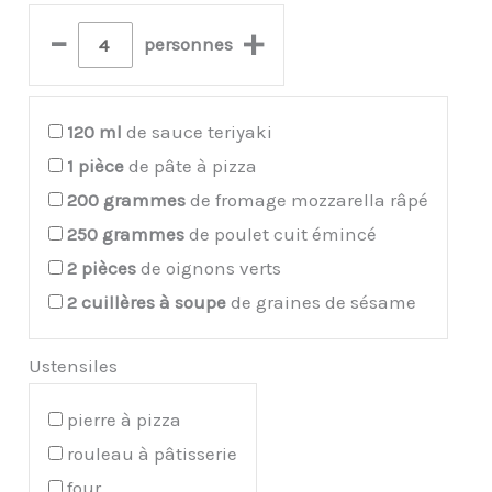
–
+
personnes
120
ml
de sauce teriyaki
1
pièce
de pâte à pizza
200
grammes
de fromage mozzarella râpé
250
grammes
de poulet cuit émincé
2
pièces
de oignons verts
2
cuillères à soupe
de graines de sésame
Ustensiles
pierre à pizza
rouleau à pâtisserie
four