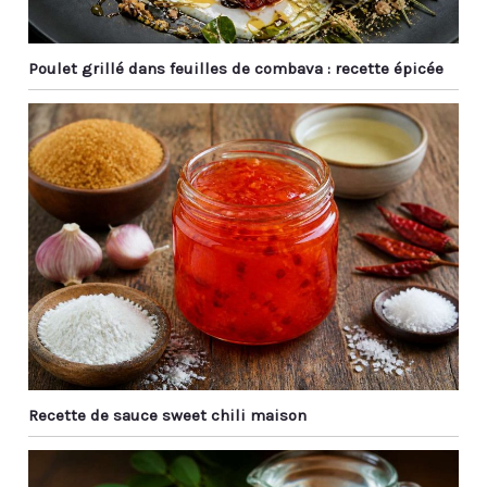
pour la cuisine asiatique
japonais.
comme le ragoût de
sushi ramen, le poulet
Poulet grillé dans feuilles de combava : recette épicée
kung pao et les
boulettes et même
certains aliments du
Moyen-Orient. Il peut
également être utilisé
pour préparer des
aliments de tous les
jours tels que les pâtes.
Au En même temps, les
baguettes en métal ont
de beaux motifs laser et
un savoir-faire élégant,
qui sont des cadeaux
idéaux pour Noël, les
anniversaires, les
Recette de sauce sweet chili maison
anniversaires, etc.