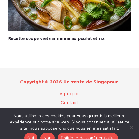
Recette soupe vietnamienne au poulet et riz
Copyright © 2026 Un zeste de Singapour.
A propos
Contact
Plan du site
Nous utilisons des cookies pour vous garantir la meilleure
Mentions légales
expérience sur notre site web. Si vous continuez à utiliser ce
site, nous supposerons que vous en êtes satisfait.
Politique de confidentialité
Oui
Non
Politique de confidentialité