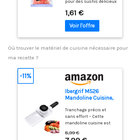
pour des sushis délicieux
et colorés Contenu : 100
1,61 €
g (poids égoutté : 62 g)
Où trouver le matériel de cuisine nécessaire pour
ma recette ?
-11%
Ibergrif M526
Mandoline Cuisine,
Coupe Légumes
Tranchage précis et
Réglable 1–4 mm
sans effort – Cette
mandoline cuisine est
confortable et facile à
8,99 €
utiliser. Elle permet