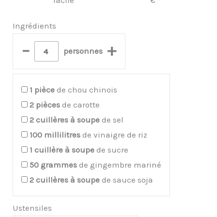
facile
€
Ingrédients
–
+
personnes
1
pièce
de chou chinois
2
pièces
de carotte
2
cuillères à soupe
de sel
100
millilitres
de vinaigre de riz
1
cuillère à soupe
de sucre
50
grammes
de gingembre mariné
2
cuillères à soupe
de sauce soja
Ustensiles