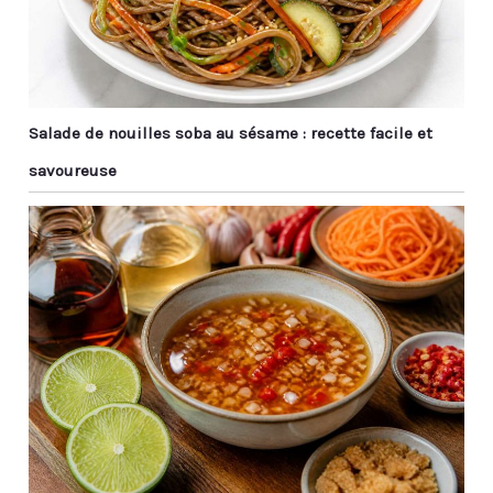
utilisation et lavage)
propres. 【Diverses
sans risque de
Applications】 : Nos
déformation.
baguettes réutilisables
Hygiéniques et anti-
sont indispensables
moisissures, elles
pour la cuisine asiatique
éliminent les frais de
Salade de nouilles soba au sésame : recette facile et
comme le ragoût de
remplacement fréquent.
sushi ramen, le poulet
【Idée Cadeau
savoureuse
kung pao et les
Raffinée】Présentées
boulettes et même
dans un écrin élégant,
certains aliments du
ces baguettes
Moyen-Orient. Il peut
symbolisent la
également être utilisé
coopération et l'amitié.
pour préparer des
Un cadeau idéal pour
aliments de tous les
proches ou collègues à
jours tels que les pâtes.
Noël, un anniversaire ou
Au En même temps, les
toute occasion spéciale.
baguettes en métal ont
de beaux motifs laser et
un savoir-faire élégant,
qui sont des cadeaux
idéaux pour Noël, les