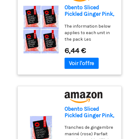
Obento Sliced
Pickled Ginger Pink,
Gingembre mariné
The information below
tranché rose, 100 g
applies to each unit in
(Lot de 4)
the pack Les
informations ci-dessous
6,44 €
s'appliquent à chaque
unité du pack Tranches
de gingembre mariné
(rose) Parfait pour des
sushis délicieux et
colorés Contenu : 100 g
(poids égoutté : 62 g)
Obento Sliced
Pickled Ginger Pink,
Gingembre mariné
Tranches de gingembre
tranché rose, 100 g
mariné (rose) Parfait